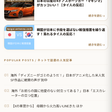
日本の日産の4ドアスポーツカー「マキシマ」
がカッコいい！【タイ人の反応】
続きを読む
韓国が日本に手段を選ばない報復措置を繰り返
kaigai-antenna.com
す！呆れるタイ人の反応！
続きを読む
POPULAR POSTS / ネットで話題の人気記事
海外「ディズニーがゴミのようだ！」日本がアニメ化した米人気
01
SF作品に絶賛の声が 到中
海外「お前らの国に他愛のない対立ってある？」日本「エスカレ
02
ーターの立つ位置」
【Xの車窓から】 母親から火力高いLINEきた ほか
03