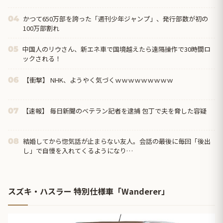
かつて650万部を誇った「週刊少年ジャンプ」、発行部数が初の
04
100万部割れ
中国人のリウさん、新エネ車で国境越えたら遠隔操作で30時間ロ
05
ックされる！
【衝撃】 NHK、ようやく気づくｗｗｗｗｗｗｗｗｗ
06
【速報】 毎日新聞のベテラン記者を逮捕 包丁で夫を脅した容疑
07
結婚してから惚気話が止まらない友人。会話の最後に毎回「後出
08
し」で自慢を入れてくるようになり…
スズキ・ハスラー 特別仕様車「Wanderer」