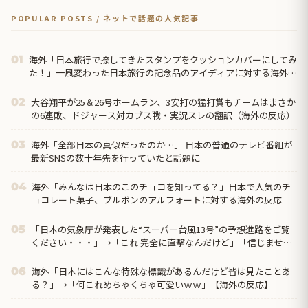
POPULAR POSTS / ネットで話題の人気記事
海外「日本旅行で捺してきたスタンプをクッションカバーにしてみ
01
た！」一風変わった日本旅行の記念品のアイディアに対する海外の
反応
大谷翔平が25＆26号ホームラン、3安打の猛打賞もチームはまさか
02
の6連敗、ドジャース対カブス戦・実況スレの翻訳（海外の反応）
海外「全部日本の真似だったのか…」 日本の普通のテレビ番組が
03
最新SNSの数十年先を行っていたと話題に
海外「みんなは日本のこのチョコを知ってる？」日本で人気のチ
04
ョコレート菓子、ブルボンのアルフォートに対する海外の反応
「日本の気象庁が発表した“スーパー台風13号”の予想進路をご覧
05
ください・・・」→「これ 完全に直撃なんだけど」「信じません
ｗｗｗ」
海外「日本にはこんな特殊な標識があるんだけど皆は見たことあ
06
る？」→「何これめちゃくちゃ可愛いｗｗ」【海外の反応】