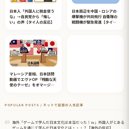
日本人「外国人に税金使う
日本周辺を中国・ロシアの
な」→自民党から「悔し
爆撃機が共同飛行 自衛隊の
い」の声【タイ人の反応】
戦闘機が緊急発進【タイ人
の反応】
マレーシア首相、日本訪問
動画でエヴァOP『残酷な天
使のテーゼ』をオマージュ
【タイ人の反応】
POPULAR POSTS / ネットで話題の人気記事
海外「ゲームで学んだ日本文化は本当だった！ｗ」外国人がとある
01
ゲームを通じて学んだ日本文化とは・・・？【海外の反応】