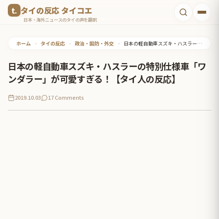
コ
タイの反応 タイコエ
ン
日本・海外ニュースのタイの声を翻訳
テ
ホーム
•
タイの反応
•
政治・国防・外交
•
日本の軽自動車スズキ・ハスラーの特別仕様車「ワンダラー」が可愛すぎる！【タイ人の反応】
ン
ツ
日本の軽自動車スズキ・ハスラーの特別仕様車「ワ
へ
ンダラー」が可愛すぎる！【タイ人の反応】
ス
2019.10.03
17 Comments
キ
ッ
プ