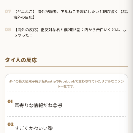
【ヤニねこ】 海外視聴者、アルねこを嫁にしたいと咽び泣く【3話
07
海外の反応】
【海外の反応】正反対な君と僕2期 5話：西から告白いくとは、よ
08
うやった！
タイ人の反応
タイの最大級電子掲示板PantipやFacebookで交わされていたリアルなコメン
ト一覧です。
01
耳寄りな情報だね😍🤣
02
すごくかわいい😸