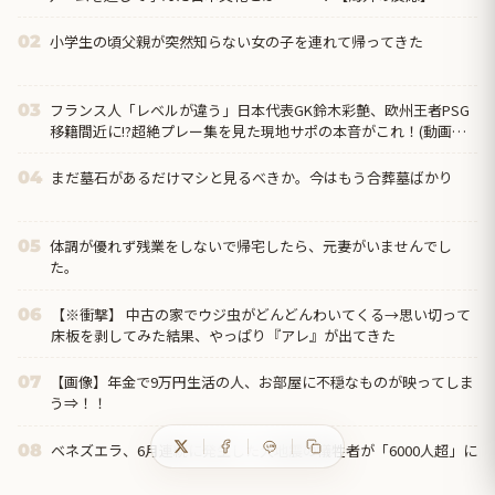
小学生の頃父親が突然知らない女の子を連れて帰ってきた
02
フランス人「レベルが違う」日本代表GK鈴木彩艶、欧州王者PSG
03
移籍間近に!?超絶プレー集を見た現地サポの本音がこれ！(動画あ
り)【海外の反応】
まだ墓石があるだけマシと見るべきか。今はもう合葬墓ばかり
04
体調が優れず残業をしないで帰宅したら、元妻がいませんでし
05
た。
【※衝撃】 中古の家でウジ虫がどんどんわいてくる→思い切って
06
床板を剥してみた結果、やっぱり『アレ』が出てきた
【画像】年金で9万円生活の人、お部屋に不穏なものが映ってしま
07
う⇒！！
ベネズエラ、6月連続に発生した大地震の犠牲者が「6000人超」に
08