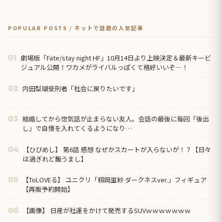
POPULAR POSTS / ネットで話題の人気記事
劇場版「Fate/stay night HF」10月14日より上映決定＆最新キービ
01
ジュアル公開！ワカメがライバルっぽくて格好いいぞ―！
内田梨瑚受刑者「社会に戻りたいです」
02
結婚してから惚気話が止まらない友人。会話の最後に毎回「後出
03
し」で自慢を入れてくるようになり…
【ひびめし】 第6話 感想 なぜかスカートが入らないが！？【日々
04
は過ぎれど飯うまし】
【ToLOVEる】 ユニクリ「籾岡里紗 ダークネスver.」フィギュア
05
【再販予約開始】
【画像】 日産が社運をかけて発売するSUVｗｗｗｗｗｗｗ
06