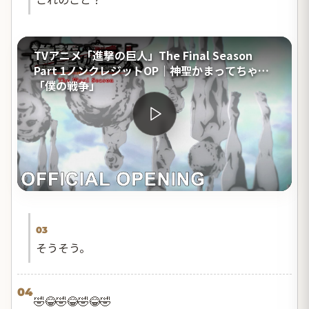
TVアニメ「進撃の巨人」The Final Season
Part 1ノンクレジットOP｜神聖かまってちゃん
「僕の戦争」
03
そうそう。
04
🤣😂🤣😂🤣😂🤣