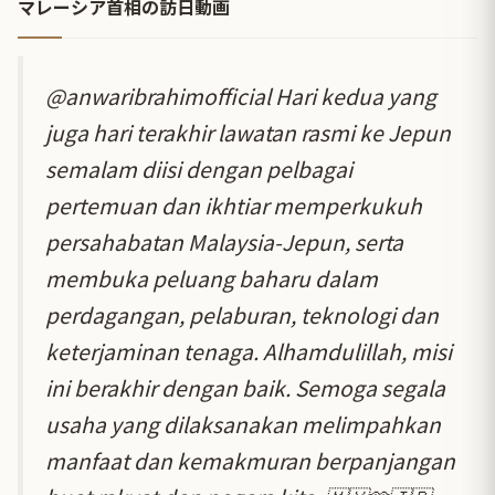
マレーシア首相の訪日動画
@anwaribrahimofficial
Hari kedua yang
juga hari terakhir lawatan rasmi ke Jepun
semalam diisi dengan pelbagai
pertemuan dan ikhtiar memperkukuh
persahabatan Malaysia-Jepun, serta
membuka peluang baharu dalam
perdagangan, pelaburan, teknologi dan
keterjaminan tenaga. Alhamdulillah, misi
ini berakhir dengan baik. Semoga segala
usaha yang dilaksanakan melimpahkan
manfaat dan kemakmuran berpanjangan