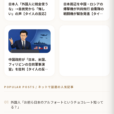
日本人「外国人に税金使う
日本周辺を中国・ロシアの
な」→自民党から「悔し
爆撃機が共同飛行 自衛隊の
い」の声【タイ人の反応】
戦闘機が緊急発進【タイ人
の反応】
中国政府が「日本、米国、
フィリ‌ピンの合同軍事演​
習」を批判【タイ人の反
応】
POPULAR POSTS / ネットで話題の人気記事
外国人「お前ら日本のアルフォートというチョコレート知って
01
る？」