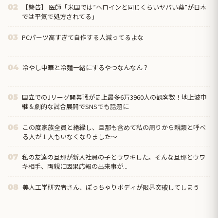
【警告】 医師「米国では”ヘロインと同じくらいヤバい薬”が日本
02
では平気で処方されてる」
PCパーツ高すぎて自作する人減ってるよな
03
冷やし中華と冷麺一緒にするやつなんなん？
04
国立でのJリーグ開幕戦が史上最多6万3960人の観客数！地上波中
05
継＆劇的な試合展開でSNSでも話題に
この度家族全員と絶縁し、旦那も含めて私の周りから親類と呼べ
06
る人が１人もいなくなりました～
私の友達の旦那が新入社員の子とウワキした。そんな旦那とウワ
07
キ相手、両親に因果応報の出来事が...
美人工学研究者さん、ぽっちゃりボディが限界突破してしまう
08