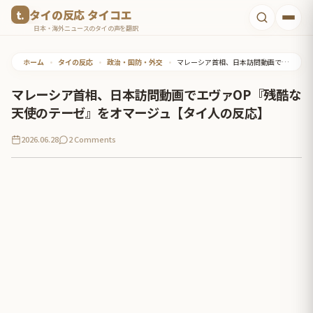
コ
タイの反応 タイコエ
ン
日本・海外ニュースのタイの声を翻訳
テ
ホーム
•
タイの反応
•
政治・国防・外交
•
マレーシア首相、日本訪問動画でエヴァOP『残酷な天使のテーゼ』をオマージュ【タイ人の反応】
ン
ツ
マレーシア首相、日本訪問動画でエヴァOP『残酷な
へ
天使のテーゼ』をオマージュ【タイ人の反応】
ス
2026.06.28
2 Comments
キ
ッ
プ