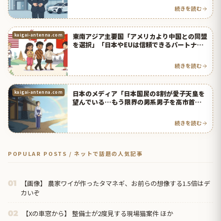
続きを読む
東南アジア主要国「アメリカより中国との同盟
kaigai-antenna.com
を選択」「日本やEUは信頼できるパートナ
ー」【タイ人の反応】
続きを読む
日本のメディア「日本国民の8割が愛子天皇を
kaigai-antenna.com
望んでいる…もう限界の男系男子を高市首相が
ゴリ押し」【タイ人の反応】
続きを読む
POPULAR POSTS / ネットで話題の人気記事
【画像】 農家ワイが作ったタマネギ、お前らの想像する1.5倍はデ
01
カいぞ
【Xの車窓から】 整備士が2度見する現場猫案件 ほか
02