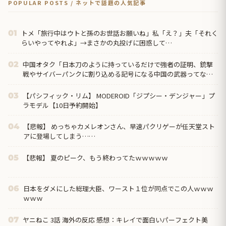
POPULAR POSTS / ネットで話題の人気記事
トメ「旅行中はウトと孫のお世話お願いね」私「え？」夫「それく
01
らいやってやれよ」→まさかの丸投げに困惑して…
中国オタク「日本刀のように持っているだけで強者の証明、銃撃
02
戦やサイバーパンクに割り込める記号になる中国の武器ってなん
だろう？」
【パシフィック・リム】 MODEROID「ジプシー・デンジャー」プ
03
ラモデル【10日予約開始】
【悲報】 めっちゃカメレオンさん、早速パクリゲーが任天堂スト
04
アに登場してしまう……
【悲報】 夏のピーク、もう終わってたｗｗｗｗｗ
05
日本をダメにした総理大臣、ワースト１位が同点でこの人ｗｗｗ
06
ｗｗｗ
ヤニねこ 3話 海外の反応 感想：キレイで面白いパーフェクト美
07