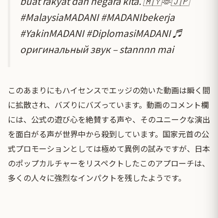
buat rakyat dan negara kita. 🇲🇾🫶🇯🇵
#MalaysiaMADANI
#MADANIbekerja
#YakinMADANI
#DiplomasiMADANI
♬
оригинальный звук – stannnn mai
このあまりにもハイセンスでエッジの効いた動画は瞬く間
に拡散され、バズりにバズっています。動画のコメント欄
には、公式の遊び心を絶賛する声や、そのユニークな演出
を面白がる声が世界中から殺到しています。国家元首の公
式プロモーションとしては極めて異例の試みですが、日本
のポップカルチャーをリスペクトしたこのアプローチは、
多くの人々に強烈なインパクトを残したようです。