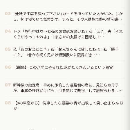
｢妊婦です席を譲って下さい｣カードを持っていた人がいた。しか
03
し、姉は寝ていて気付かず。すると、その人は鞄で姉の顔を殴っ
て、お腹を蹴り…更にはとんでもない事態に…
トメ「旅行中はウトと孫のお世話お願いね」私「え？」夫「それ
04
くらいやってやれよ」→まさかの丸投げに困惑して…
私「あのお金どこ？」母「お兄ちゃんに貸したわよ」私「勝手
05
に？」→昔から続く兄だけ特別扱いに限界がきて…
【画像】 このハゲにやられたJKがたくさんいるという事実
06
新幹線の指定席…早めに予約した通路側の席に、見知らぬ母子
07
が。車掌の呼びかけにも「目を閉じて無視」して居座られまし
た。無理やり奪われた席は、...
【Xの車窓から】 洗車したら最悪の 青が出現して笑い止まらん ほ
08
か