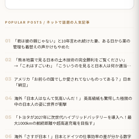
POPULAR POSTS / ネットで話題の人気記事
「君は彼の親じゃない」と10年言われ続けた妻、ある日から薬の
01
管理も着替えの声かけもやめた
「熊本地震で見る日本の土木技術の完全勝利をご覧ください」
02
→「これはすごいわ」「こういうのを見ると日本人は何か適当に
作る感じがしない・・・」「あれがまさに経験値である」
アメリカ「お前らの国でしか愛されてないものってある？」日本
03
「納豆」
海外「日本人はなんて気高いんだ！」 英高級紙も驚愕した極限の
04
中の日本人の姿に世界が衝撃
「トヨタが2027年に次世代ハイブリッドバッテリーを導入へ！最
05
大1000kmの航続距離や超高速充電を目指す」
海外「さすが日本！」日本とドイツの仕事効率の差が分かる数字
06