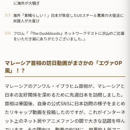
に海外が大騒ぎ
海外「素晴らしい！」日本が買収したUSスチール驚異の大復活に
07
米国人が大喜び
フロム「『The Duskbloods』ネットワークテストに沢山のご応募
08
をいただき誠にありがとうございました｡」
マレーシア首相の訪日動画がまさかの「エヴァOP
風」！？
マレーシアのアンワル・イブラヒム首相が、マレーシアと
日本の友好関係を深めるために先週日本を訪問しました。
首相は帰国後、自身の公式SNSに日本訪問の様子をまとめ
たリキャップ動画を投稿したのですが、これがインターネ
ット上のネット民やアニメファンの間で大きな話題を呼ん
でいます。その理由は、動画のBGMに、世界的人気アニ