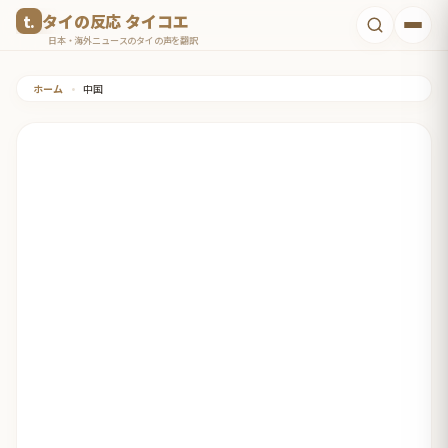
コ
タイの反応 タイコエ
ン
日本・海外ニュースのタイの声を翻訳
テ
ホーム
•
中国
ン
ツ
へ
ス
キ
ッ
プ