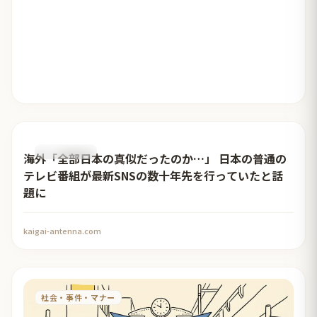
おすすめ記事
海外「全部日本の真似だったのか…」 日本の普通の
テレビ番組が最新SNSの数十年先を行っていたと話
題に
kaigai-antenna.com
社会・事件・マナー