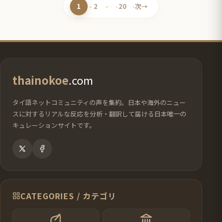
1
2
…
20
次
→
ペ
ペ
ペ
ー
ー
ー
ジ
ジ
ジ
thainokoe
.com
タイ語ネットコミュニティの声を集約。日本や海外のニュー
スに対するリアルな反応を分析・翻訳して届ける日本唯一の
キュレーションサイトです。
CATEGORIES / カテゴリ