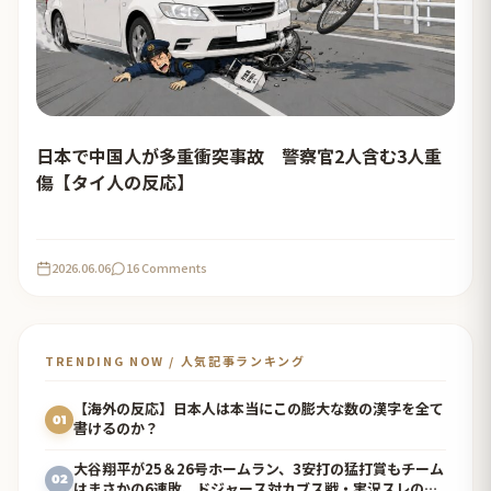
日本で中国人が多重衝突事故 警察官2人含む3人重
傷【タイ人の反応】
2026.06.06
16 Comments
TRENDING NOW / 人気記事ランキング
【海外の反応】日本人は本当にこの膨大な数の漢字を全て
01
書けるのか？
大谷翔平が25＆26号ホームラン、3安打の猛打賞もチーム
02
はまさかの6連敗、ドジャース対カブス戦・実況スレの翻