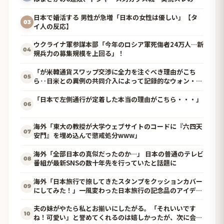
訳（海外の反応）
日本で婚活する 男性が急増「日本の女性は優しい」【タ
03
イ人の反応】
ウクライナ軍参謀本部「今年のロシア軍死傷者24万人…新
04
規兵力の募集規模を上回る」！
「が米韓通貨スワップ交渉に全力を注ぐべき理由がこち
05
ら‥日米との異例の共同介入によって記録的なウォン・ド
ル為替の現実」
「日本で左側通行が定着した本当の理由がこちら・・・」
06
海外「東大の教授が大学ウェブサイトのコードに『六四天
07
安門』を埋め込んで懲戒処分www」
海外「全部日本の真似だったのか…」 日本の普通のテレビ
08
番組が最新SNSの数十年先を行っていたと話題に
海外「日本旅行で捺してきたスタンプをクッションカバー
09
にしてみた！」一風変わった日本旅行の記念品のアイディ
アに対する海外の反応
夫の妹がやたら私とお揃いにしたがる。「それいいです
10
ね！可愛い」と誉めてくれるのは嬉しかったが、次に会う