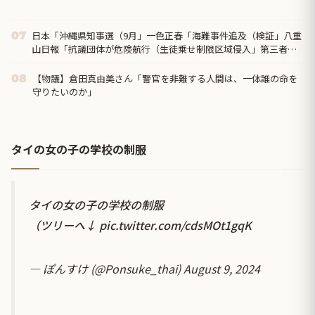
日本「沖縄県知事選（9月」一色正春「海難事件追及（検証」八重
07
山日報「抗議団体が危険航行（生徒乗せ制限区域侵入」第三者委
員会「抗議団体の構成組織は...
【物議】倉田真由美さん「警官を非難する人間は、一体誰の命を
08
守りたいのか」
タイの女の子の学校の制服
タイの女の子の学校の制服
（ツリーへ↓
pic.twitter.com/cdsMOt1gqK
— ぽんすけ (@Ponsuke_thai)
August 9, 2024