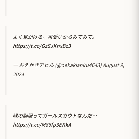
よく見かける。可愛いからみてみて。
https://t.co/GzSJKhxBz3
— おえかきアヒル (@oekakiahiru4643)
August 9,
2024
緑の制服ってガールスカウトなんだ…
https://t.co/M86fp3EKkA