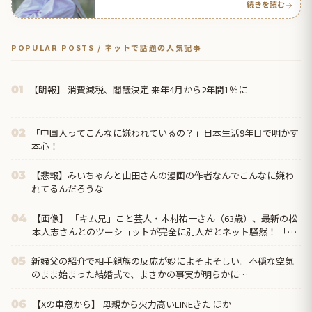
続きを読む
POPULAR POSTS / ネットで話題の人気記事
【朗報】 消費減税、閣議決定 来年4月から2年間1％に
01
「中国人ってこんなに嫌われているの？」日本生活9年目で明かす
02
本心！
【悲報】みいちゃんと山田さんの漫画の作者なんでこんなに嫌わ
03
れてるんだろうな
【画像】 「キム兄」こと芸人・木村祐一さん（63歳）、最新の松
04
本人志さんとのツーショットが完全に別人だとネット騒然！ 「マ
ジで誰かわからん」...
新婦父の紹介で相手親族の反応が妙によそよそしい。不穏な空気
05
のまま始まった結婚式で、まさかの事実が明らかに…
【Xの車窓から】 母親から火力高いLINEきた ほか
06