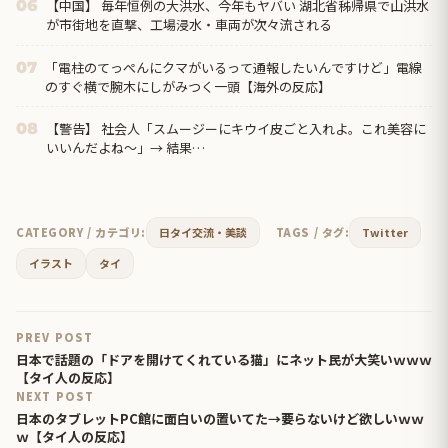
【中国】 毎年恒例の大洪水、今年もヤバい 湖北省秭帰県で山洪水
06
が市街地を直撃、工場浸水・車両が次々流される
「電柱のてっぺんにクマがいるって通報したいんですけど」電線
07
のすぐ横で腕木にしがみつく一頭【海外の反応】
【警告】 社会人「スムージーにキウイ皮ごと入れよ。これ美容に
08
いいんだよね〜」→ 結果…
CATEGORY / カテゴリ:
日タイ交流・美談
TAGS / タグ:
Twitter
イラスト
タイ
PREV POST
日本で話題の「ドアを開けてくれている猫」にネット民が大笑いｗｗｗ
【タイ人の反応】
NEXT POST
日本のタブレットPC館に面白いの置いてた→要らないけど欲しいｗｗ
ｗ【タイ人の反応】