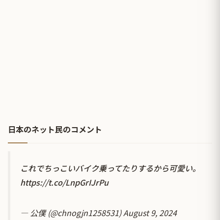
日本のネット民のコメント
これでちっこいバイク乗ってたりするから可愛い。
https://t.co/LnpGrIJrPu
— 公僕 (@chnogjn1258531)
August 9, 2024