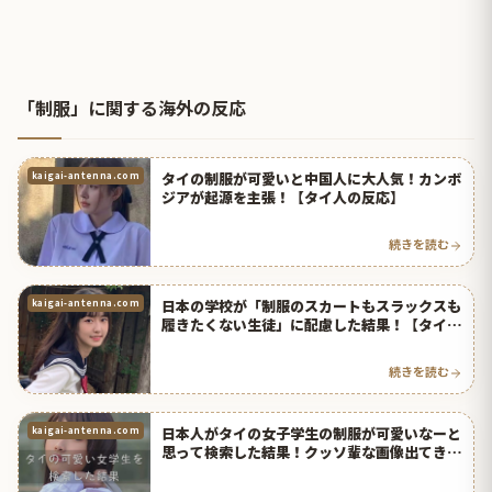
「制服」に関する海外の反応
タイの制服が可愛いと中国人に大人気！カンボ
kaigai-antenna.com
ジアが起源を主張！【タイ人の反応】
続きを読む
日本の学校が「制服のスカートもスラックスも
kaigai-antenna.com
履きたくない生徒」に配慮した結果！【タイ人
の反応】
続きを読む
日本人がタイの女子学生の制服が可愛いなーと
kaigai-antenna.com
思って検索した結果！クッソ輩な画像出てきて
笑ったｗ【タイ人の反応】