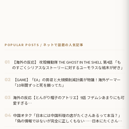
POPULAR POSTS / ネットで話題の人気記事
【海外の反応】 攻殻機動隊 THE GHOST IN THE SHELL 第4話 「も
01
のすごくシリアスなストーリーに対するユーモラスな結末が好き」
【GAME】「EA」の買収と大規模削減計画が物議！海外ゲーマー
02
「10年間ずっと死を願ってた」
海外の反応【とんがり帽子のアトリエ】9話 フデムシあまりにも可
03
愛すぎる…
中国オタク「日本には中国料理の店がたくさんあるって本当？」
04
「偽の情報ではないが完全に正しくもない……日本にたくさんあ
るのは『中華料理』だから」