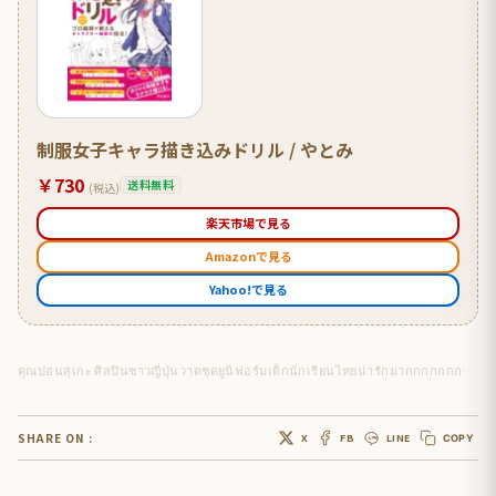
制服女子キャラ描き込みドリル / やとみ
￥730
送料無料
(税込)
楽天市場で見る
Amazonで見る
Yahoo!で見る
คุณปอนสุเกะ ศิลปินชาวญี่ปุ่นวาดชุดยูนิฟอร์มเด็กนักเรียนไทยน่ารักมากกกกกกกกก
SHARE ON :
X
FB
LINE
COPY