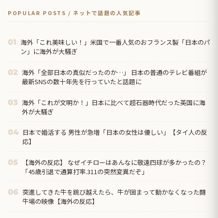
POPULAR POSTS / ネットで話題の人気記事
海外「これ美味しい！」米国で一番人気のおフランス製「日本のパ
01
ン」に海外が大騒ぎ
海外「全部日本の真似だったのか…」 日本の普通のテレビ番組が
02
最新SNSの数十年先を行っていたと話題に
海外「これが文明か！」日本に比べて超石器時代だった英国に海
03
外が大騒ぎ
日本で婚活する 男性が急増「日本の女性は優しい」【タイ人の反
04
応】
【海外の反応】 なぜイチローはあんなに敬遠四球が多かったの？
05
「45歳引退で通算打率.311の突然変異だぞ」
突進してきた牛を跳び越えたら、牛が固まって動かなくなった闘
06
牛場の映像【海外の反応】