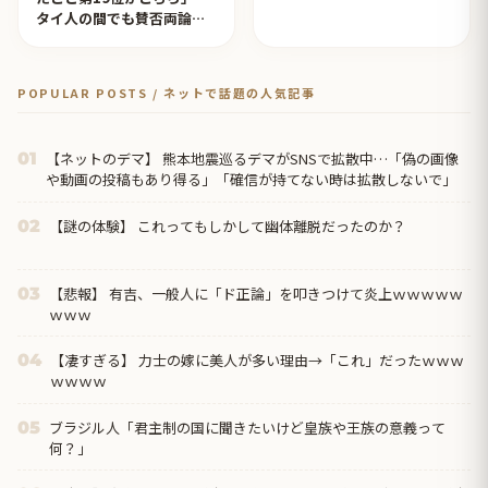
タイ人の間でも賛否両論
【タイ人の反応】
POPULAR POSTS / ネットで話題の人気記事
【ネットのデマ】 熊本地震巡るデマがSNSで拡散中…「偽の画像
01
や動画の投稿もあり得る」「確信が持てない時は拡散しないで」
【謎の体験】 これってもしかして幽体離脱だったのか？
02
【悲報】 有吉、一般人に「ド正論」を叩きつけて炎上ｗｗｗｗｗ
03
ｗｗｗ
【凄すぎる】 力士の嫁に美人が多い理由→「これ」だったｗｗｗ
04
ｗｗｗｗ
ブラジル人「君主制の国に聞きたいけど皇族や王族の意義って
05
何？」