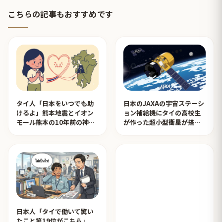
こちらの記事もおすすめです
タイ人「日本をいつでも助
日本のJAXAの宇宙ステーシ
けるよ」熊本地震とイオン
ョン補給機にタイの高校生
モール熊本の10年前の神対
が作った超小型衛星が搭載
応を見たタイ人の反応
されタイ人が感動！【タイ
人の反応】
日本人「タイで働いて驚い
たこと第19位がこちら」