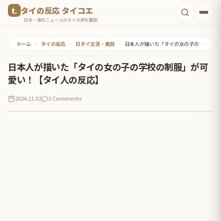
コ
タイの反応 タイコエ
ン
日本・海外ニュースのタイの声を翻訳
テ
ホーム
•
タイの反応
•
日タイ交流・美談
•
日本人が描いた「タイの女の子の学校の制服」が可愛い！【タイ人の反応】
ン
ツ
日本人が描いた「タイの女の子の学校の制服」が可
へ
愛い！【タイ人の反応】
ス
2024.11.02
3 Comments
キ
ッ
プ