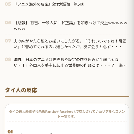
『アニメ海外の反応』幼女戦記Ⅱ 第5話
05
【悲報】 有吉、一般人に「ド正論」を叩きつけて炎上ｗｗｗｗｗ
06
ｗｗｗ
夫の妹がやたら私とお揃いにしたがる。「それいいですね！可愛
07
い」と誉めてくれるのは嬉しかったが、次に会うと必ず・・・
海外「日本のアニメは世界観や設定の作り込みが半端じゃな
08
い…！」外国人を夢中ににする世界観の作品とは・・・？ 海外
の反応
タイ人の反応
タイの最大級電子掲示板PantipやFacebookで交わされていたリアルなコメン
ト一覧です。
01