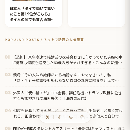
日本人「タイで働いて驚い
たこと第19位がこちら」
タイ人の間でも賛否両論
【タイ人の反応】
POPULAR POSTS / ネットで話題の人気記事
【恐怖】 東名高速で結婚式の衣装合わせに向かっていた夫婦の車
01
に何度も何度も追突した60歳の男がヤバすぎる…こんなのに遭遇
したらどうすればいいの？
義母「その人は詐欺師だから結婚なんてやめなさい！」私
02
「は…？」→結婚後も終わらない義母の暴言に限界を迎えて…
外国人「使い捨てだ」FIFA会長、辞任危機でトランプ政権に泣き
03
付くも無視されて海外失笑！【海外の反応】
何度も転職してるんだけど、どこ行っても「生意気」と悪く言わ
04
れる。正直わけわからなかったんだが、あるとき他人と自分では
外見に大きく差がある事に気づいて…
FRIDAY作成のタレント＆アスリート「最新CMギャラリスト」消え
05