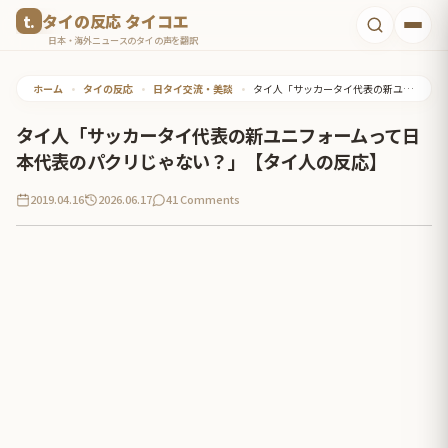
コ
タイの反応 タイコエ
ン
日本・海外ニュースのタイの声を翻訳
テ
ホーム
•
タイの反応
•
日タイ交流・美談
•
タイ人「サッカータイ代表の新ユニフォームって日本代表のパクリじゃない？」【タイ人の反応】
ン
ツ
タイ人「サッカータイ代表の新ユニフォームって日
へ
本代表のパクリじゃない？」【タイ人の反応】
ス
2019.04.16
2026.06.17
41 Comments
キ
ッ
プ