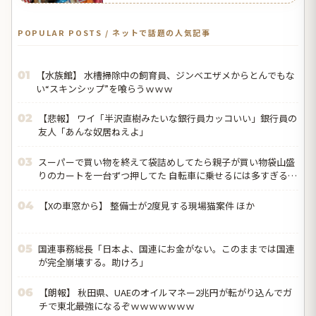
POPULAR POSTS / ネットで話題の人気記事
【水族館】 水槽掃除中の飼育員、ジンベエザメからとんでもな
01
い“スキンシップ”を喰らうｗｗｗ
【悲報】 ワイ「半沢直樹みたいな銀行員カッコいい」銀行員の
02
友人「あんな奴居ねえよ」
スーパーで買い物を終えて袋詰めしてたら親子が買い物袋山盛
03
りのカートを一台ずつ押してた 自転車に乗せるには多すぎるの
で、どうするんだろうと思って見ていたら…
【Xの車窓から】 整備士が2度見する現場猫案件 ほか
04
国連事務総長「日本よ、国連にお金がない。このままでは国連
05
が完全崩壊する。助けろ」
【朗報】 秋田県、UAEのオイルマネー2兆円が転がり込んでガ
06
チで東北最強になるぞｗｗｗｗｗｗｗ