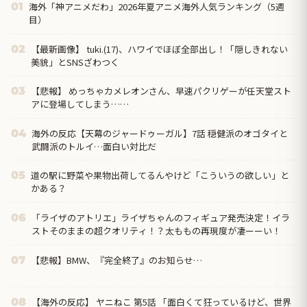
海外「神アニメだわ」2026年夏アニメ海外人気ランキング（5週
01
目）
【最新画像】 tuki.(17)、ハワイでほぼ全部出し！「隠しきれない
02
美貌」とSNSざわつく
【悲報】 めっちゃカメレオンさん、早速パクリゲーが任天堂スト
03
アに登場してしまう……
海外の反応【天幕のジャードゥーガル】7話 穏健派のオゴタイと
04
武闘派のトルイ…面白い対比だ
道の駅に野菜や果物出荷してるんやけど「こういうの欲しい」と
05
かある？
「ライザのアトリエ」ライザちゃんのフィギュア発売決定！イラ
06
ストそのままの超クオリティ！？太ももの再現度が凄ーーい！
【悲報】BMW、『完全終了』のお知らせ…
07
【海外の反応】 ヤニねこ 第5話 「面白くて狂っているけど、世界
08