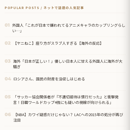
POPULAR POSTS / ネットで話題の人気記事
外国人「これが日本で嫌われてるアニメキャラのカップリングらし
01
い…」
【ヤニねこ】座り方がスラブ人すぎる【海外の反応】
02
海外「日本が正しい！」優しい日本人に甘える外国人に海外が大
03
騒ぎ
ロシアさん、国民の財産を没収しはじめる
04
「サッカー協会関係者が『不適切接待は慣行だった』と衝撃発
05
言！日韓ワールドカップ4強にも疑いの視線が向けられる」
【NBA】カワイ疑惑だけじゃない？ LACへの2015年の処分が再び
06
注目