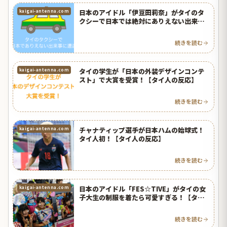
日本のアイドル「伊豆田莉奈」がタイのタ
kaigai-antenna.com
クシーで日本では絶対にありえない出来事
に遭遇？【タイ人の反応】
続きを読む
タイの学生が「日本の外装デザインコンテ
kaigai-antenna.com
スト」で大賞を受賞！【タイ人の反応】
続きを読む
チャナティップ選手が日本ハムの始球式！
kaigai-antenna.com
タイ人初！【タイ人の反応】
続きを読む
日本のアイドル「FES☆TIVE」がタイの女
kaigai-antenna.com
子大生の制服を着たら可愛すぎる！【タイ
人の反応】
続きを読む