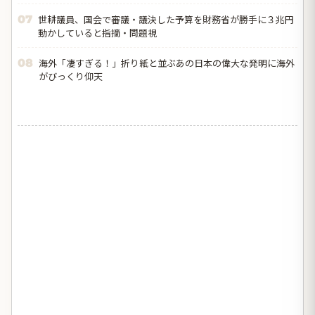
世耕議員、国会で審議・議決した予算を財務省が勝手に３兆円
07
動かしていると指摘・問題視
海外「凄すぎる！」折り紙と並ぶあの日本の偉大な発明に海外
08
がびっくり仰天