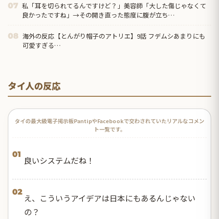
私「耳を切られてるんですけど？」美容師「大した傷じゃなくて
07
良かったですね」→その開き直った態度に腹が立ち…
海外の反応【とんがり帽子のアトリエ】9話 フデムシあまりにも
08
可愛すぎる…
タイ人の反応
タイの最大級電子掲示板PantipやFacebookで交わされていたリアルなコメン
ト一覧です。
01
良いシステムだね！
02
え、こういうアイデアは日本にもあるんじゃない
の？