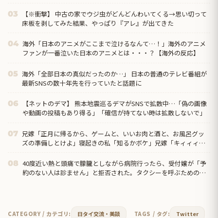
【※衝撃】 中古の家でウジ虫がどんどんわいてくる→思い切って
03
床板を剥してみた結果、やっぱり『アレ』が出てきた
海外「日本のアニメがここまで泣けるなんて…！」海外のアニメ
04
ファンが一番泣いた日本のアニメとは・・・？【海外の反応】
海外「全部日本の真似だったのか…」 日本の普通のテレビ番組が
05
最新SNSの数十年先を行っていたと話題に
【ネットのデマ】 熊本地震巡るデマがSNSで拡散中…「偽の画像
06
や動画の投稿もあり得る」「確信が持てない時は拡散しないで」
兄嫁「正月に帰るから、ゲームと、いいお肉と酒と、お風呂グッ
07
ズの準備しとけよ」寝起きの私「知るかボケ」兄嫁「キィィィィ
ー！！！！」私「あ…」
40度近い熱と頭痛で朦朧としながら病院行ったら、受付嬢が「予
08
約のない人は診ません」と拒否された。タクシーを呼ぶための電
話も貸してくれず...
CATEGORY / カテゴリ:
日タイ交流・美談
TAGS / タグ:
Twitter