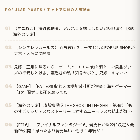
POPULAR POSTS / ネットで話題の人気記事
【ヤニねこ】 海外視聴者、アルねこを嫁にしたいと咽び泣く【3話
01
海外の反応】
【シンデレラガールズ】 百鬼夜行をテーマとしたPOP UP SHOPが
02
東京・大阪にて開催
兄嫁「正月に帰るから、ゲームと、いいお肉と酒と、お風呂グッ
03
ズの準備しとけよ」寝起きの私「知るかボケ」兄嫁「キィィィィ
ー！！！！」私「あ…」
【GAME】「EA」の買収と大規模削減計画が物議！海外ゲーマー
04
「10年間ずっと死を願ってた」
【海外の反応】 攻殻機動隊 THE GHOST IN THE SHELL 第4話 「も
05
のすごくシリアスなストーリーに対するユーモラスな結末が好
き」
【FF16】 「ファイナルファンタジー16」発売日が6/22に決定＆最
06
新PV公開！思ったより発売早い…もう半年後か！