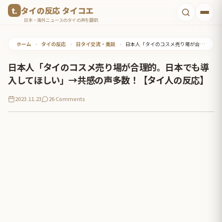
コ
タイの反応 タイコエ
ン
日本・海外ニュースのタイの声を翻訳
テ
ホーム
•
タイの反応
•
日タイ交流・美談
•
日本人「タイのコスメ売り場が合理的。日本でも導入してほしい」→共感の声多数！【タイ人の反応】
ン
ツ
日本人「タイのコスメ売り場が合理的。日本でも導
へ
入してほしい」→共感の声多数！【タイ人の反応】
ス
2023.11.23
26 Comments
キ
ッ
プ