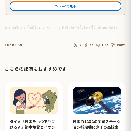
Yahoo!で見る
ประเทศไทยเรานั้นก็ไม่ธรรมดา! กลายเป็นไวรัลดังเมื่อมีคนญี่ปุ่นสังเกตเห็นว่า
SHARE ON :
X
FB
LINE
COPY
こちらの記事もおすすめです
タイ人「日本をいつでも助
日本のJAXAの宇宙ステーシ
けるよ」熊本地震とイオン
ョン補給機にタイの高校生