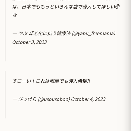
は、日本でももっといろんな店で導入してほしい🤭
🌸
— やぶ 🍒老化に抗う健康法 (@yabu_freemama)
October 3, 2023
すごーい！これは服屋でも導入希望‼︎
— ぴっけら (@usousoboo)
October 4, 2023