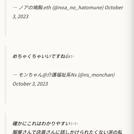
— ノアの鳩胸.eth (@noa_no_hatomune)
October
3, 2023
めちゃくちゃいいですね👍✨
— モンちゃん@介護福祉系Ns (@ns_monchan)
October 3, 2023
確かにこれはわかりやすい✨✨
服屋さんで店員さんに話しかけられたくない派の私