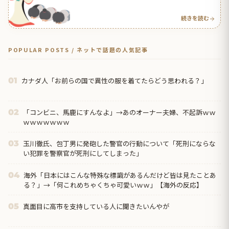
応】
続きを読む
POPULAR POSTS / ネットで話題の人気記事
カナダ人「お前らの国で異性の服を着てたらどう思われる？」
01
「コンビニ、馬鹿にすんなよ」→あのオーナー夫婦、不起訴ｗｗ
02
ｗｗｗｗｗｗｗ
玉川徹氏、包丁男に発砲した警官の行動について「死刑にならな
03
い犯罪を警察官が死刑にしてしまった」
海外「日本にはこんな特殊な標識があるんだけど皆は見たことあ
04
る？」→「何これめちゃくちゃ可愛いｗｗ」【海外の反応】
真面目に高市を支持している人に聞きたいんやが
05