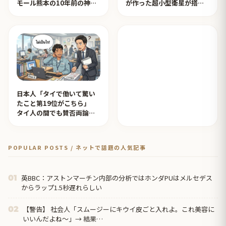
モール熊本の10年前の神対
が作った超小型衛星が搭載
応を見たタイ人の反応
されタイ人が感動！【タイ
人の反応】
日本人「タイで働いて驚い
たこと第19位がこちら」
タイ人の間でも賛否両論
【タイ人の反応】
POPULAR POSTS / ネットで話題の人気記事
英BBC：アストンマーチン内部の分析ではホンダPUはメルセデス
01
からラップ1.5秒遅れらしい
【警告】 社会人「スムージーにキウイ皮ごと入れよ。これ美容に
02
いいんだよね〜」→ 結果…