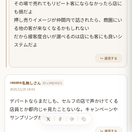
その場で売れてもリピート客にならなかったら店に
も損だよ
押し売りイメージが仲間内で話されたら、商圏にい
る他の客が来なくなるかもしれない
だから接客度合いが選べるのは店にも客にも良いシ
ステムだよ
↳ 返信する
名無しさん
ID:c3MjY0ZG
#90810
2023/11/23 14:02
デパートならまだしも、セルフの店で声かけてくる
店員とか都内じゃ見たことないな。キャンペーンや
サンプリングが稀にあるくらいで。
↳ 返信する