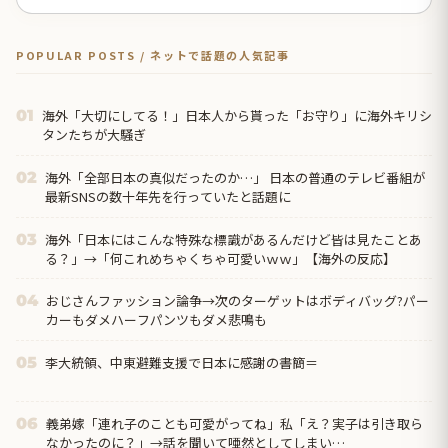
POPULAR POSTS / ネットで話題の人気記事
海外「大切にしてる！」日本人から貰った「お守り」に海外キリシ
01
タンたちが大騒ぎ
海外「全部日本の真似だったのか…」 日本の普通のテレビ番組が
02
最新SNSの数十年先を行っていたと話題に
海外「日本にはこんな特殊な標識があるんだけど皆は見たことあ
03
る？」→「何これめちゃくちゃ可愛いｗｗ」【海外の反応】
おじさんファッション論争→次のターゲットはボディバッグ?パー
04
カーもダメハーフパンツもダメ悲鳴も
李大統領、中東避難支援で日本に感謝の書簡＝
05
義弟嫁「連れ子のことも可愛がってね」私「え？実子は引き取ら
06
なかったのに？」→話を聞いて唖然としてしまい…