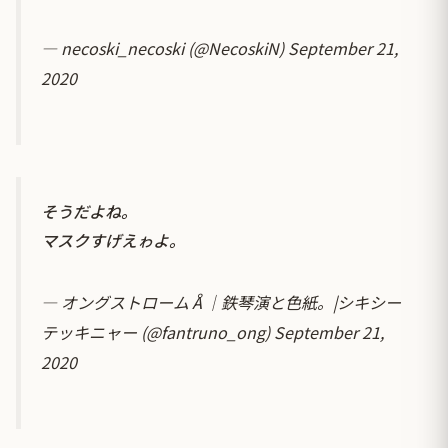
— necoski_necoski (@NecoskiN)
September 21,
2020
そうだよね。
マスクすげえゎよ。
— オングストロームÅ｜鉄琴演と色紙。|シキシー
テッキニャー (@fantruno_ong)
September 21,
2020