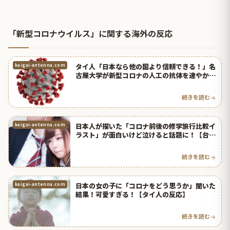
「新型コロナウイルス」に関する海外の反応
タイ人「日本なら他の国より信頼できる！」名
kaigai-antenna.com
古屋大学が新型コロナの人工の抗体を速やかに
作ることに成功！【タイ人の反応】
続きを読む
日本人が描いた「コロナ前後の修学旅行比較イ
kaigai-antenna.com
ラスト」が面白いけど泣けると話題に！【台湾
人の反応】 | 海外の反応アンテナ
続きを読む
日本の女の子に「コロナをどう思うか」聞いた
kaigai-antenna.com
結果！可愛すぎる！【タイ人の反応】
続きを読む