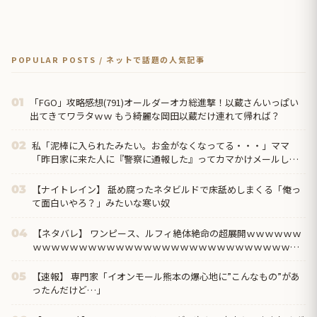
POPULAR POSTS / ネットで話題の人気記事
「FGO」攻略感想(791)オールダーオカ総進撃！以蔵さんいっぱい
01
出てきてワラタｗｗ もう綺麗な岡田以蔵だけ連れて帰れば？
私「泥棒に入られたみたい。お金がなくなってる・・・」ママ
02
「昨日家に来た人に『警察に通報した』ってカマかけメールして
みたら？」私「警察には通報してある」するとママ大爆発！
【ナイトレイン】 舐め腐ったネタビルドで床舐めしまくる「俺っ
03
て面白いやろ？」みたいな寒い奴
【ネタバレ】 ワンピース、ルフィ絶体絶命の超展開ｗｗｗｗｗｗ
04
ｗｗｗｗｗｗｗｗｗｗｗｗｗｗｗｗｗｗｗｗｗｗｗｗｗｗｗｗｗ
ｗｗｗｗｗｗｗｗｗｗ...
【速報】 専門家「イオンモール熊本の爆心地に”こんなもの”があ
05
ったんだけど…」