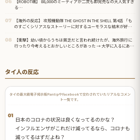
【ROBOT魂】 88,000のミーティアが二次も即完売なの大人気すぎ
06
る…
【海外の反応】 攻殻機動隊 THE GHOST IN THE SHELL 第4話 「も
07
のすごくシリアスなストーリーに対するユーモラスな結末が好
き」
【衝撃】幼い頃からうちは貧乏だと言われ続けたが、海外旅行に
08
行ったり今考えるとおかしいところがあった → 大学に入るにあた
り賃貸の契約で父親の年収を見たら…
タイ人の反応
タイの最大級電子掲示板PantipやFacebookで交わされていたリアルなコメン
ト一覧です。
01
日本のコロナの状況は良くなってるのかな？
インフルエンザがこれだけ減ってるなら、コロナも
減ってるはずだよね？