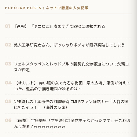
POPULAR POSTS / ネットで話題の人気記事
【速報】 『ヤニねこ』攻めすぎてBPOに通報される
01
美人工学研究者さん、ぽっちゃりボディが限界突破してしまう
02
フェルスタッペンとレッドブルの新契約交渉報道について父親ヨ
03
スが否定
【オカルト】 赤い服の女で有名な梅田「泉の広場」東側が消えて
04
いた、遺品の手描き地図が語るのは…
NPB時代の山本由伸の打撃練習にMLBファン騒然！←「大谷の後
05
に打たそう！」（海外の反応）
【画像】 宇垣美里「学生時代は全然モテなかったです」←これほ
06
んまかぁ？w w w w w w w w