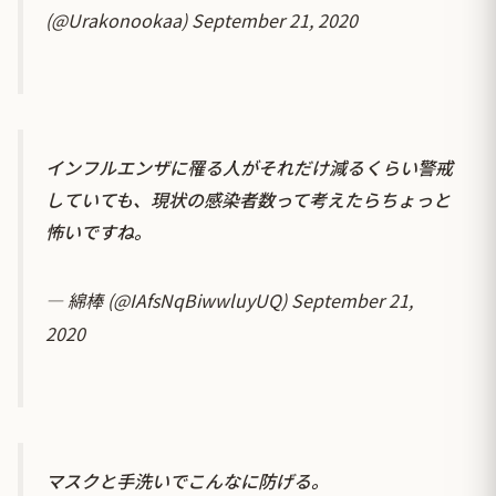
(@Urakonookaa)
September 21, 2020
インフルエンザに罹る人がそれだけ減るくらい警戒
していても、現状の感染者数って考えたらちょっと
怖いですね。
— 綿棒 (@IAfsNqBiwwluyUQ)
September 21,
2020
マスクと手洗いでこんなに防げる。