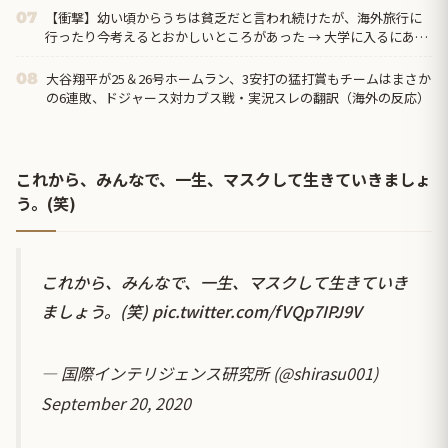
【衝撃】幼い頃からうちは貧乏だと言われ続けたが、海外旅行に
07
行ったり今考えるとおかしいところがあった → 大学に入るにあた
り賃貸の契約で父親の年収を見たら…
大谷翔平が25＆26号ホームラン、3安打の猛打賞もチームはまさか
08
の6連敗、ドジャース対カブス戦・実況スレの翻訳（海外の反応）
これから、みんなで、一生、マスクして生きていきましょ
う。(笑)
これから、みんなで、一生、マスクして生きていき
ましょう。(笑)
pic.twitter.com/fVQp7IPJ9V
— 国際インテリジェンス研究所 (@shirasu001)
September 20, 2020