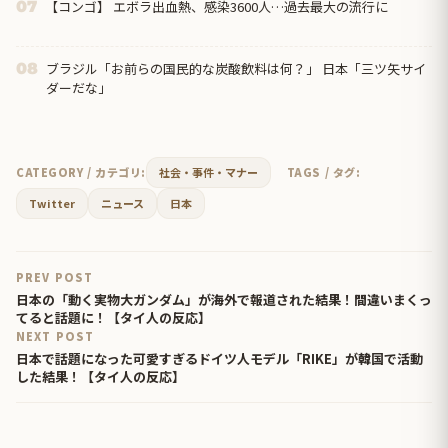
【コンゴ】 エボラ出血熱、感染3600人…過去最大の流行に
07
ブラジル「お前らの国民的な炭酸飲料は何？」 日本「三ツ矢サイ
08
ダーだな」
CATEGORY / カテゴリ:
社会・事件・マナー
TAGS / タグ:
Twitter
ニュース
日本
PREV POST
日本の「動く実物大ガンダム」が海外で報道された結果！間違いまくっ
てると話題に！【タイ人の反応】
NEXT POST
日本で話題になった可愛すぎるドイツ人モデル「RIKE」が韓国で活動
した結果！【タイ人の反応】