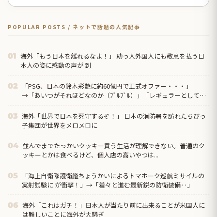
POPULAR POSTS / ネットで話題の人気記事
海外「もう日本を離れるなよ！」 助っ人外国人にも敬意を払う日
01
本人の姿に感動の声が 到
「PSG、日本の鈴木彩艶に約60億円で正式オファー・・・」
02
→「あいつがそれほどなのか（ﾌﾞﾙﾌﾞﾙ）」「レギュラーとして出
れるとは思わない...
海外「世界で日本を死守するぞ！」 日本の消防署を訪れたちびっ
03
子集団が世界をメロメロに
並んでまでたっかいクッキー買う生活が理解できない。普通のク
04
ッキーとかは食べるけど、個人店の高いやつは...
「海上自衛隊護衛艦ちょうかいによるトマホーク巡航ミサイルの
05
実射試験に が衝撃！」→「着々と進む最新鋭の防衛装備‥」
海外「これはガチ！」日本人が当たり前に出来ることが米国人に
06
は難しいことに海外が大騒ぎ