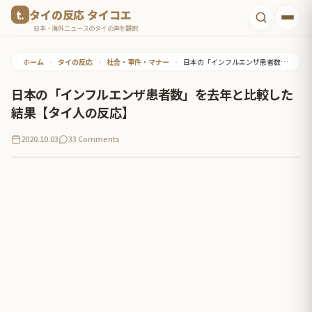
コ
タイの反応 タイコエ
ン
日本・海外ニュースのタイの声を翻訳
テ
ホーム
•
タイの反応
•
社会・事件・マナー
•
日本の「インフルエンザ患者数」を去年と比較した結果【タイ人の反応】
ン
ツ
日本の「インフルエンザ患者数」を去年と比較した
へ
結果【タイ人の反応】
ス
2020.10.03
33 Comments
キ
ッ
プ