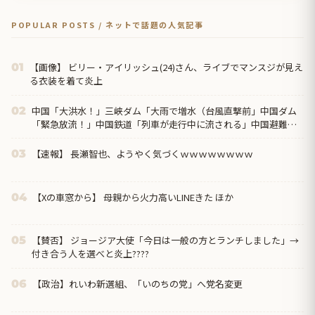
POPULAR POSTS / ネットで話題の人気記事
【画像】 ビリー・アイリッシュ(24)さん、ライブでマンスジが見え
01
る衣装を着て炎上
中国「大洪水！」三峡ダム「大雨で増水（台風直撃前」中国ダム
02
「緊急放流！」中国鉄道「列車が走行中に流される」中国避難所
「支援物資は有料です」謎の勢力「え」→
【速報】 長瀬智也、ようやく気づくｗｗｗｗｗｗｗｗ
03
【Xの車窓から】 母親から火力高いLINEきた ほか
04
【賛否】 ジョージア大使「今日は一般の方とランチしました」→
05
付き合う人を選べと炎上????
【政治】れいわ新選組、「いのちの党」へ党名変更
06