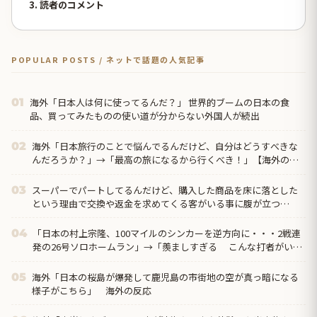
3. 読者のコメント
POPULAR POSTS / ネットで話題の人気記事
海外「日本人は何に使ってるんだ？」 世界的ブームの日本の食
01
品、買ってみたものの使い道が分からない外国人が続出
海外「日本旅行のことで悩んでるんだけど、自分はどうすべきな
02
んだろうか？」→「最高の旅になるから行くべき！」【海外の反
応】
スーパーでパートしてるんだけど、購入した商品を床に落とした
03
という理由で交換や返金を求めてくる客がいる事に腹が立つ…
「日本の村上宗隆、100マイルのシンカーを逆方向に・・・2戦連
04
発の26号ソロホームラン」→「羨ましすぎる こんな打者がいな
のか」「ア...
海外「日本の桜島が爆発して鹿児島の市街地の空が真っ暗になる
05
様子がこちら」 海外の反応