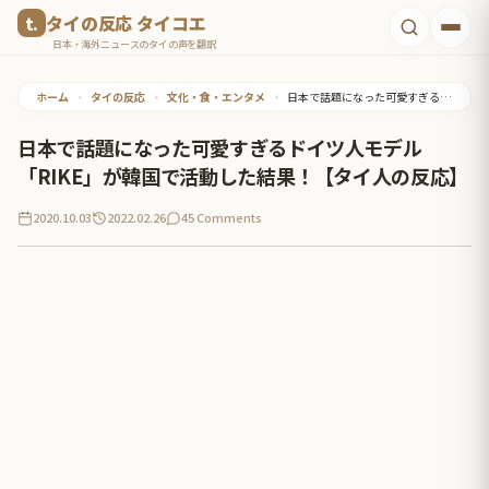
コ
タイの反応 タイコエ
ン
日本・海外ニュースのタイの声を翻訳
テ
ホーム
•
タイの反応
•
文化・食・エンタメ
•
日本で話題になった可愛すぎるドイツ人モデル「RIKE」が韓国で活動した結果！【タイ人の反応】
ン
ツ
日本で話題になった可愛すぎるドイツ人モデル
へ
「RIKE」が韓国で活動した結果！【タイ人の反応】
ス
2020.10.03
2022.02.26
45 Comments
キ
ッ
プ