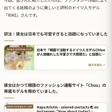
出てくる妖精のように美しいと評判のドイツ人モデル
「RIKE」さんです。
訳注：彼女は日本でも可愛すぎると話題になっていました
日本で「韓国で活動するドイツ人モデルChloe
kaigai-antenna.com
が人間離れした可愛さで大問題だ」と話題に！
| 海外の反応アンテナ
続きを読む
彼女はかつて韓国のファッション通販サイト「Chuu」の
専属モデルを務めていました。
Hapa Kristin - colored contacts 🌏 on
www.instagram.com
Instagram: "How about today?