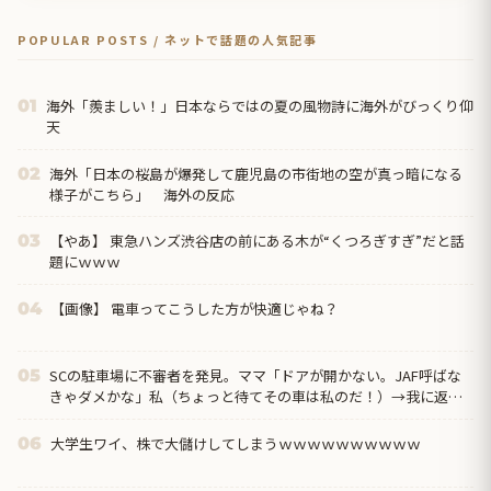
POPULAR POSTS / ネットで話題の人気記事
海外「羨ましい！」日本ならではの夏の風物詩に海外がびっくり仰
01
天
海外「日本の桜島が爆発して鹿児島の市街地の空が真っ暗になる
02
様子がこちら」 海外の反応
【やあ】 東急ハンズ渋谷店の前にある木が“くつろぎすぎ”だと話
03
題にｗｗｗ
【画像】 電車ってこうした方が快適じゃね？
04
SCの駐車場に不審者を発見。ママ「ドアが開かない。JAF呼ばな
05
きゃダメかな」私（ちょっと待てその車は私のだ！）→我に返っ
て、証拠取らなきゃ！と...
大学生ワイ、株で大儲けしてしまうｗｗｗｗｗｗｗｗｗｗ
06