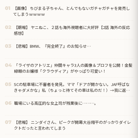
【画像】 ちびまる子ちゃん、とんでもないガチャガチャを発売し
01
てしまうｗｗｗｗ
【朗報】 ヤニねこ、２話も海外視聴者に大好評【2話 海外の反応
02
感想】
【悲報】BMW、『完全終了』のお知らせ…
03
「ライザのアトリエ」仲間キャラ3人の画像＆プロフを公開！金髪
04
緑眼のお嬢様「クラウディア」がやっぱり可愛い！
SCの駐車場に不審者を発見。ママ「ドアが開かない。JAF呼ばな
05
きゃダメかな」私（ちょっと待てその車は私のだ！）→我に返っ
て、証拠取らなきゃ！と...
職場にいる高圧的な女上司が残業後に………。
06
【悲報】 ニンダイさん、ピークが開幕大谷翔平のがっかりダイレ
07
クトだったと言われてしまう