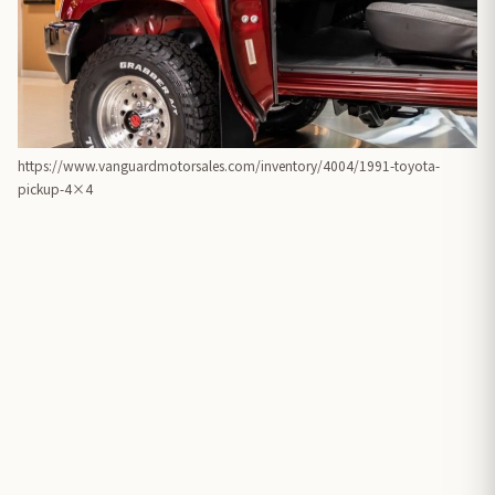
https://www.vanguardmotorsales.com/inventory/4004/1991-toyota-
pickup-4×4