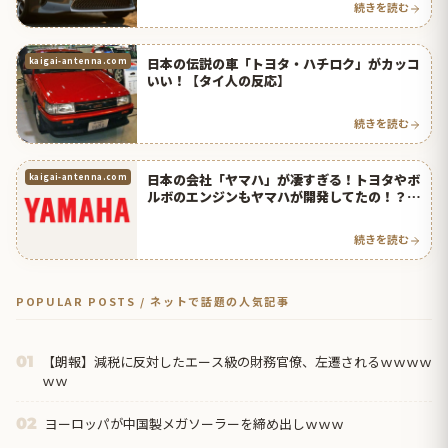
続きを読む
日本の伝説の車「トヨタ・ハチロク」がカッコ
kaigai-antenna.com
いい！【タイ人の反応】
続きを読む
日本の会社「ヤマハ」が凄すぎる！トヨタやボ
kaigai-antenna.com
ルボのエンジンもヤマハが開発してたの！？
【タイ人の反応】
続きを読む
POPULAR POSTS / ネットで話題の人気記事
【朗報】減税に反対したエース級の財務官僚、左遷されるｗｗｗｗ
01
ｗｗ
ヨーロッパが中国製メガソーラーを締め出しｗｗｗ
02