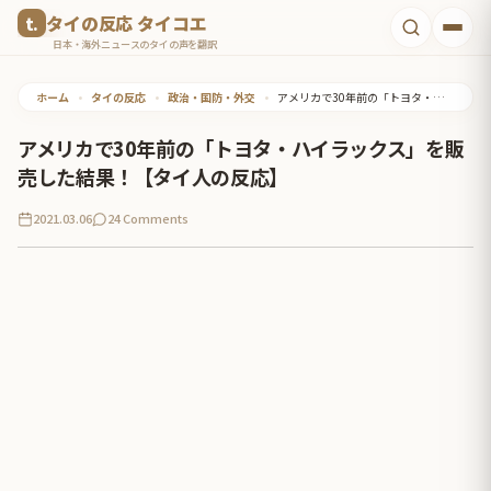
コ
タイの反応 タイコエ
ン
日本・海外ニュースのタイの声を翻訳
テ
ホーム
•
タイの反応
•
政治・国防・外交
•
アメリカで30年前の「トヨタ・ハイラックス」を販売した結果！【タイ人の反応】
ン
ツ
アメリカで30年前の「トヨタ・ハイラックス」を販
へ
売した結果！【タイ人の反応】
ス
2021.03.06
24 Comments
キ
ッ
プ