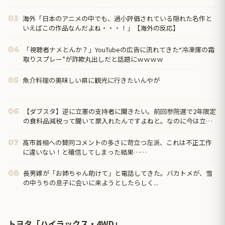
海外「日本のアニメの中でも、過小評価されている隠れた名作と
03
いえばこの作品なんだよね・・・！」【海外の反応】
「視聴者ナメとんか？」YouTubeの広告に流れてきた“冷凍庫の霜
04
取りスプレー”が詐欺丸出しだと話題にｗｗｗｗ
魚介料理の美味しい県に観光に行きたいんやが
05
【ダブスタ】逆に立憲の支持者に聞きたい。前回参院選で2年限定
06
の食料品減税って聞いて票入れたんですよねと。なのに今は立憲
反対してるんですよって
高市首相への賛同コメントの多さに苛立つ左派、これは不正工作
07
に違いない！と確信してしまった結果……
長男嫁が「お姉ちゃん助けて」と電話してきた。バカトメが、雪
08
の中うちの息子に会いに来ようとしたらしく...
トヨタ「ハイラックス・4WD」