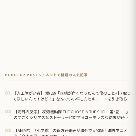
POPULAR POSTS / ネットで話題の人気記事
【人工障がい者】 甥(28)「両親が亡くなったんで僕のこと引き取っ
01
てほしいんですけど！」なんでいい年したヒキニートを引き取らな
きゃいけないんだ...
【海外の反応】 攻殻機動隊 THE GHOST IN THE SHELL 第4話 「も
02
のすごくシリアスなストーリーに対するユーモラスな結末が好
き」
【ANIME】「小学館」の新方針発表が海外で大物議！海外アニオ
03