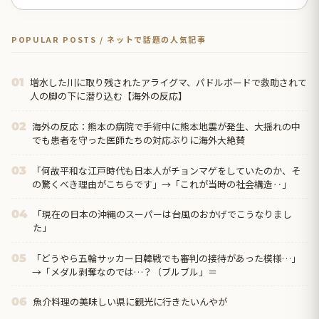
POPULAR POSTS / ネットで話題の人気記事
増水した川に取り残されたアライグマ、パドルボードで救助されて
01
人の脚の下に潜り込む【海外の反応】
海外の反応：熊本の病院で手術中に熊本地震が発生、大揺れの中
02
でも患者を守った医師たちの対応ぶりに海外大絶賛
「何故平和な江戸時代も日本人がチョンマゲをしていたのか、そ
03
の驚くべき理由がこちらです」→「これが当時の社会構造‥」
「現在の日本の沖縄のスーパーは台風のおかげでこうなりまし
04
た」
「どうやら五輪サッカー日韓戦でも審判の接待があった模様…」
05
→「メダル剥奪なのでは…？（ブルブル」＝
魚介料理の美味しい県に観光に行きたいんやが
06