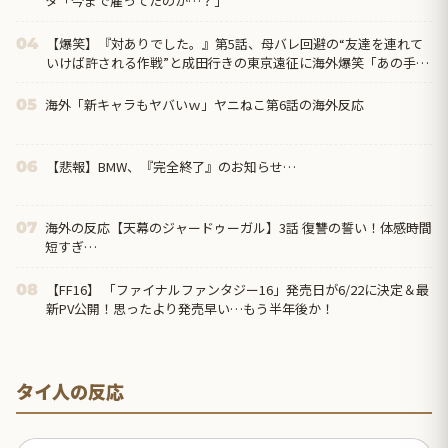
タ「今まで雇ってたのか…？」
【爆笑】『対ありでした。』第5話、母バレ回避の“友達を連れて
04
いけば許される作戦”と成田行きの東京遠征に海外爆笑「あの手
口、いまだにパッチが当たってないの最高だろ」
海外「新キャラもヤバいｗ」ヤニねこ第6話の海外反応
05
【悲報】BMW、『完全終了』のお知らせ…
06
海外の反応【天幕のジャードゥーガル】3話 復讐の誓い！体感時間
07
短すぎ…
【FF16】 「ファイナルファンタジー16」発売日が6/22に決定＆最
08
新PV公開！思ったより発売早い…もう半年後か！
タイ人の反応