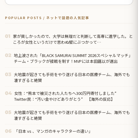
POPULAR POSTS / ネットで話題の人気記事
家が貧しかったので、大学は無理だと判断して高専に進学した。と
01
ころが女性というだけで思わぬ壁にぶつかって…
地上波された「BLACK SAMURAI SUMMIT 2026スペシャルマッチ」
02
チーム・ブラックが接戦を制す！MVPには本田蕗以が選出
大地震が起きても手術をやり遂げる日本の医療チーム、海外でも
03
凄すぎると絶賛
女性：“熊本で被災された人たちへ300万円寄付しました”
04
Twitter民：“汚い金やけどありがとう” 【海外の反応】
大地震が起きても手術をやり遂げる日本の医療チーム、海外でも
05
凄すぎると絶賛
「日本 vs 、マンガのキャラクターの違い」
06