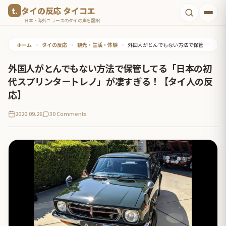
コ
タイの反応 タイコエ
ン
日本・海外ニュースのタイの声を翻訳
テ
ホーム
•
タイの反応
•
観光・生活・体験
•
外国人がとんでもない方法で保管してる「日本の初代スプリンタートレノ」が凄すぎる！【タイ人の反応】
ン
ツ
外国人がとんでもない方法で保管してる「日本の初
へ
代スプリンタートレノ」が凄すぎる！【タイ人の反
ス
応】
キ
2020.09.26
30 Comments
ッ
プ