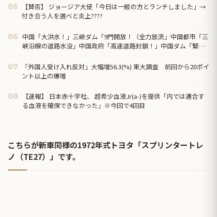
【賛否】 ジョージア大使「今日は一般の方とランチしました」→
05
付き合う人を選べと炎上????
中国「大洪水！」三峡ダム「9門開放！（全力放流」中国都市「三
06
峡沿線の道路水没」中国政府「高速道路封鎖！」中国ダム「緊急
放流に合わせて開門（土砂崩れ発生」→
「外国人受け入れ反対」大幅増56.3(%) 東大調査 前回から20ポイ
07
ント以上の爆増
【速報】 日本赤十字社、 超希少血液Jr(a-)を提供「内では適合す
08
る血液を確保できなかった」※今回で4回目
こちらが新車同様の1972年式トヨタ「スプリンタートレ
ノ（TE27）」です。