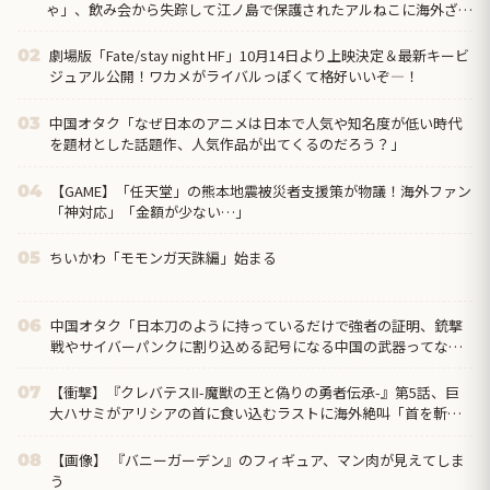
ゃ」、飲み会から失踪して江ノ島で保護されたアルねこに海外ざわ
つく「今週はトイレネタが一個も無かったよな？ まともな回だ
ぞ、夢か？」
劇場版「Fate/stay night HF」10月14日より上映決定＆最新キービ
02
ジュアル公開！ワカメがライバルっぽくて格好いいぞ―！
中国オタク「なぜ日本のアニメは日本で人気や知名度が低い時代
03
を題材とした話題作、人気作品が出てくるのだろう？」
【GAME】「任天堂」の熊本地震被災者支援策が物議！海外ファン
04
「神対応」「金額が少ない…」
ちいかわ「モモンガ天誅編」始まる
05
中国オタク「日本刀のように持っているだけで強者の証明、銃撃
06
戦やサイバーパンクに割り込める記号になる中国の武器ってなん
だろう？」
【衝撃】『クレバテスⅡ-魔獣の王と偽りの勇者伝承-』第5話、巨
07
大ハサミがアリシアの首に食い込むラストに海外絶叫「首を斬り
やがった！？」
【画像】 『バニーガーデン』のフィギュア、マン肉が見えてしま
08
う