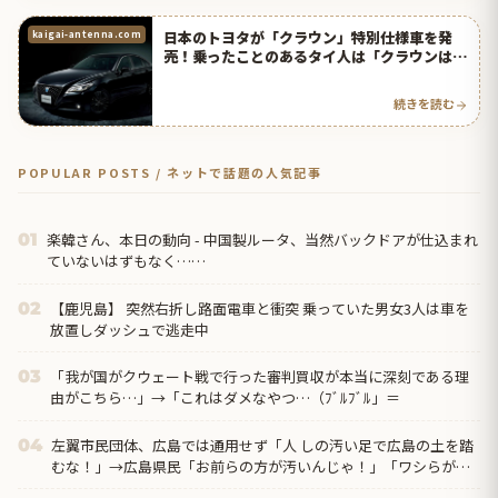
日本のトヨタが「クラウン」特別仕様車を発
kaigai-antenna.com
売！乗ったことのあるタイ人は「クラウンはベ
ンツ以上」と絶賛！【タイ人の反応】
続きを読む
POPULAR POSTS / ネットで話題の人気記事
楽韓さん、本日の動向 - 中国製ルータ、当然バックドアが仕込まれ
01
ていないはずもなく……
【鹿児島】 突然右折し路面電車と衝突 乗っていた男女3人は車を
02
放置しダッシュで逃走中
「我が国がクウェート戦で行った審判買収が本当に深刻である理
03
由がこちら…」→「これはダメなやつ…（ﾌﾞﾙﾌﾞﾙ」＝
左翼市民団体、広島では通用せず「人 しの汚い足で広島の土を踏
04
むな！」→広島県民「お前らの方が汚いんじゃ！」「ワシらが広
島県民じゃ」