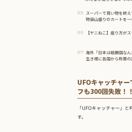
市首相＝
スーパーで買い物を終え
03
物袋山盛りのカートを一
るには多すぎるので、ど
いたら…
【ヤニねこ】座り方がス
05
海外「日本は戦勝国なん
07
生き様に各国から称賛の
UFOキャッチャ
フも300回失敗！
「UFOキャッチャー」
す。