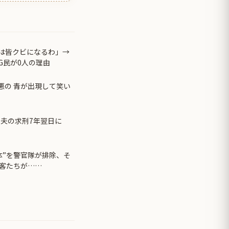
らは皆クビになるわ」→
G民が0人の理由
悪の 青が出現して笑い
、夫の求刑7年翌日に
体”を警官隊が排除、そ
客たちが……