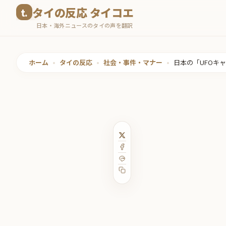
コ
タイの反応 タイコエ
ン
日本・海外ニュースのタイの声を翻訳
テ
ン
ツ
ホーム
•
タイの反応
•
社会・事件・マナー
•
日本の「UFOキ
へ
ス
キ
ッ
プ