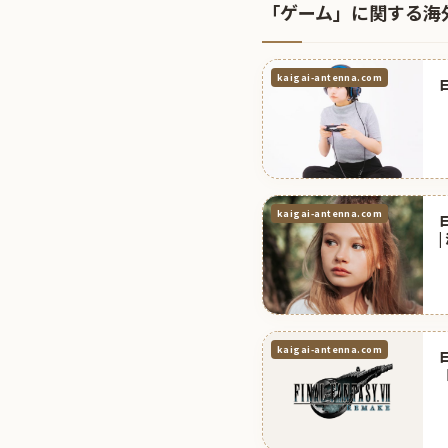
「ゲーム」に関する海
kaigai-antenna.com
kaigai-antenna.com
kaigai-antenna.com