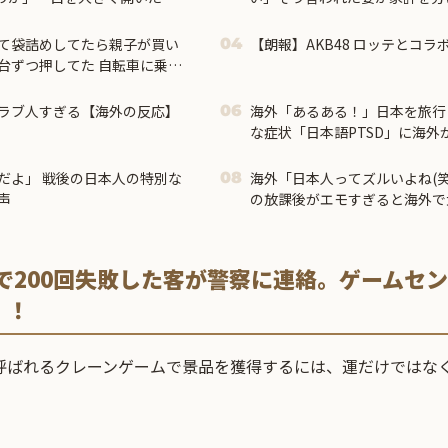
て袋詰めしてたら親子が買い
【朗報】AKB48 ロッテとコラ
04
台ずつ押してた 自転車に乗せ
うするんだろうと思って見て
ラブ人すぎる【海外の反応】
海外「あるある！」日本を旅行
06
な症状「日本語PTSD」に海外
だよ」 戦後の日本人の特別な
海外「日本人ってズルいよね(笑
08
声
の放課後がエモすぎると海外で
ーで200回失敗した客が警察に連絡。ゲームセ
！！
と呼ばれるクレーンゲームで景品を獲得するには、運だけではな