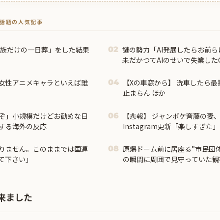
トで話題の人気記事
「家族だけの一日葬」をした結果
謎の勢力「AI発展したらお前
02
未だかつてAIのせいで失業した
女性アニメキャラといえば誰
【Xの車窓から】 洗車したら最
04
止まらん ほか
いぞ」小規模だけどお勧めな日
【悲報】 ジャンポケ斉藤の妻
06
する海外の反応
Instagram更新「楽しすぎた」
りません。このままでは国連
原爆ドーム前に居座る”市民団
08
て下さい」
の瞬間に周囲で見守っていた観
来ました