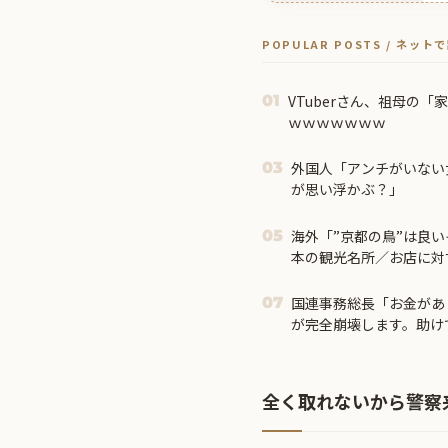
POPULAR POSTS / ネッ
VTuberさん、祖母の
01
ｗｗｗｗｗｗｗ
外国人「アンチがいない
03
が思い浮かぶ？」
海外「”京都の鳥”は良
05
本の観光名所／お店に対
国連事務総長「お金があ
07
が完全崩壊します。助け
全く取れないから警察