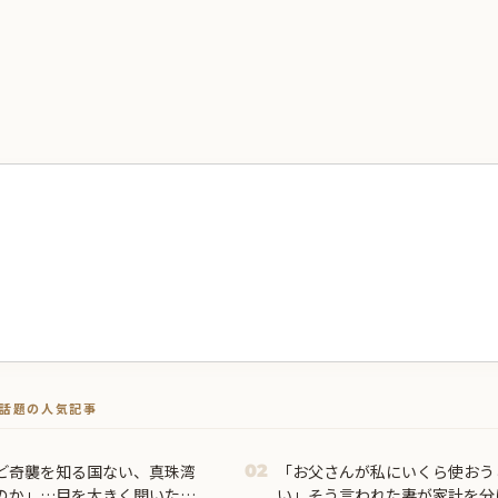
トで話題の人気記事
ど奇襲を知る国ない、真珠湾
「お父さんが私にいくら使おう
02
のか」…目を大きく開いた高
い」そう言われた妻が家計を分