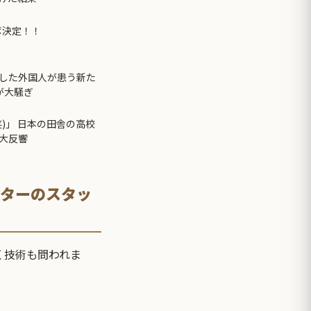
ボ決定！！
した外国人が患う新た
が大騒ぎ
)」 日本の田舎の高校
大反響
ンターのスタッ
く技術も問われま