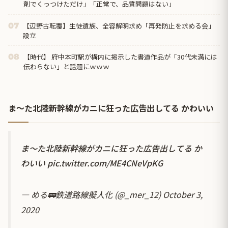
剤でくっつけただけ」「正常で、品質問題はない」
【辺野古転覆】生徒遺族、全容解明求め「再発防止を求める会」
07
設立
【時代】 府中本町駅が構内に掲示した書道作品が「30代未満には
08
伝わらない」と話題にｗｗｗ
ま〜た北陸新幹線がカニに狂った広告出してる かわいい
ま〜た北陸新幹線がカニに狂った広告出してる か
わいい
pic.twitter.com/ME4CNeVpKG
— める🚃鉄道路線擬人化 (@_mer_12)
October 3,
2020