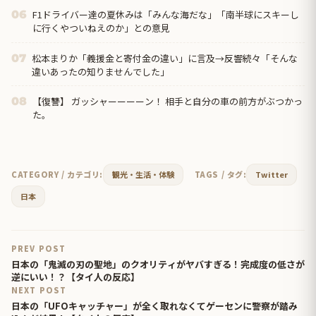
F1ドライバー達の夏休みは「みんな海だな」「南半球にスキーし
06
に行くやついねえのか」との意見
松本まりか「義援金と寄付金の違い」に言及→反響続々「そんな
07
違いあったの知りませんでした」
【復讐】 ガッシャーーーーン！ 相手と自分の車の前方がぶつかっ
08
た。
CATEGORY / カテゴリ:
観光・生活・体験
TAGS / タグ:
Twitter
日本
PREV POST
日本の「鬼滅の刃の聖地」のクオリティがヤバすぎる！完成度の低さが
逆にいい！？【タイ人の反応】
NEXT POST
日本の「UFOキャッチャー」が全く取れなくてゲーセンに警察が踏み