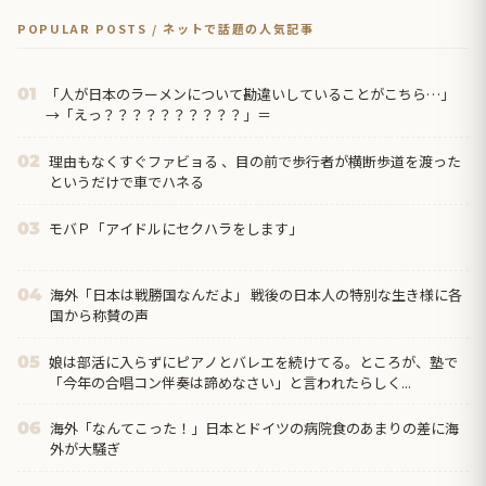
POPULAR POSTS / ネットで話題の人気記事
「人が日本のラーメンについて勘違いしていることがこちら…」
01
→「えっ？？？？？？？？？？」＝
理由もなくすぐファビョる 、目の前で歩行者が横断歩道を渡った
02
というだけで車でハネる
モバＰ「アイドルにセクハラをします」
03
海外「日本は戦勝国なんだよ」 戦後の日本人の特別な生き様に各
04
国から称賛の声
娘は部活に入らずにピアノとバレエを続けてる。ところが、塾で
05
「今年の合唱コン伴奏は諦めなさい」と言われたらしく...
海外「なんてこった！」日本とドイツの病院食のあまりの差に海
06
外が大騒ぎ