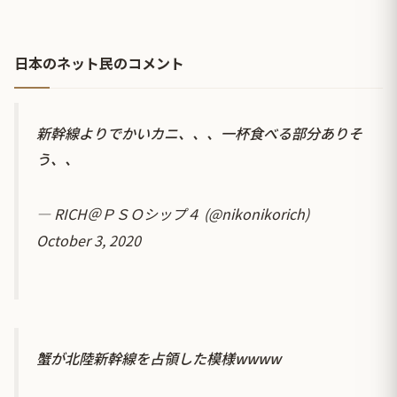
日本のネット民のコメント
新幹線よりでかいカニ、、、一杯食べる部分ありそ
う、、
— RICH＠ＰＳＯシップ４ (@nikonikorich)
October 3, 2020
蟹が北陸新幹線を占領した模様wwww