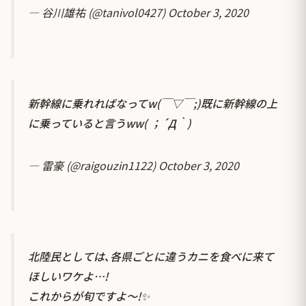
— 谷川雄祐 (@tanivol0427)
October 3, 2020
新幹線に乗れればなってw(￣▽￣;)既に新幹線の上
に乗っていると言うww( ；´Д｀)
— 雷豪 (@raigouzin1122)
October 3, 2020
北陸民としては､各県ごとに違うカニを食べに来て
ほしいワケよ…!
これからが旬ですよ～!✨