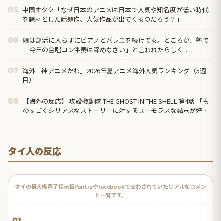
中国オタク「なぜ日本のアニメは日本で人気や知名度が低い時代
05
を題材とした話題作、人気作品が出てくるのだろう？」
娘は部活に入らずにピアノとバレエを続けてる。ところが、塾で
06
「今年の合唱コン伴奏は諦めなさい」と言われたらしく...
海外「神アニメだわ」2026年夏アニメ海外人気ランキング（5週
07
目）
【海外の反応】 攻殻機動隊 THE GHOST IN THE SHELL 第4話 「も
08
のすごくシリアスなストーリーに対するユーモラスな結末が好
き」
タイ人の反応
タイの最大級電子掲示板PantipやFacebookで交わされていたリアルなコメン
ト一覧です。
01