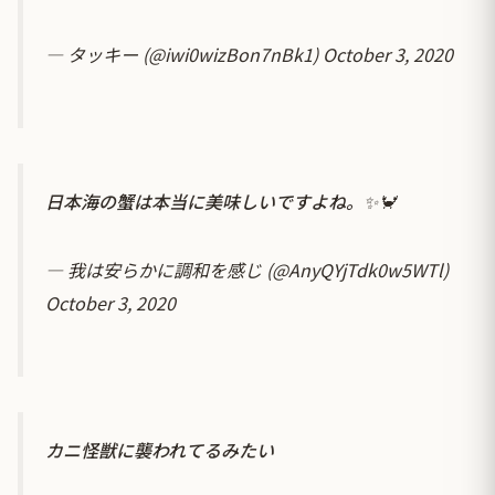
— タッキー (@iwi0wizBon7nBk1)
October 3, 2020
日本海の蟹は本当に美味しいですよね。✨🦀
— 我は安らかに調和を感じ (@AnyQYjTdk0w5WTl)
October 3, 2020
カニ怪獣に襲われてるみたい