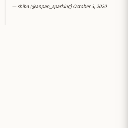
— shiba (@anpan_sparking)
October 3, 2020