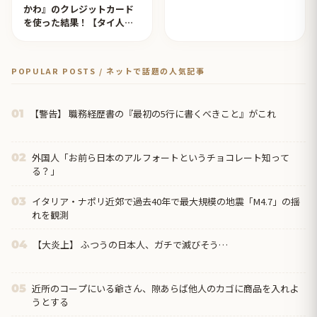
かわ』のクレジットカード
を使った結果！【タイ人の
反応】
POPULAR POSTS / ネットで話題の人気記事
【警告】 職務経歴書の『最初の5行に書くべきこと』がこれ
01
外国人「お前ら日本のアルフォートというチョコレート知って
02
る？」
イタリア・ナポリ近郊で過去40年で最大規模の地震「M4.7」の揺
03
れを観測
【大炎上】 ふつうの日本人、ガチで滅びそう…
04
近所のコープにいる爺さん、隙あらば他人のカゴに商品を入れよ
05
うとする