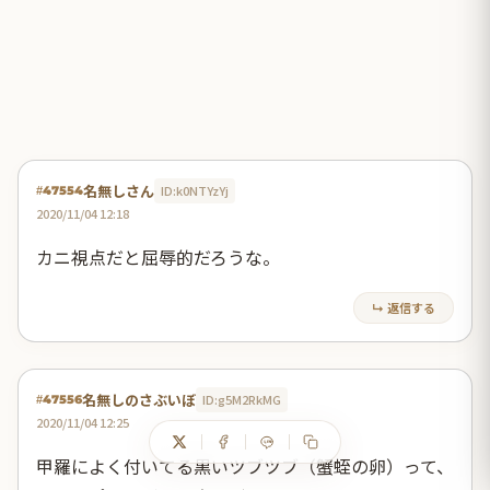
名無しさん
ID:k0NTYzYj
#47554
2020/11/04 12:18
カニ視点だと屈辱的だろうな。
↳ 返信する
名無しのさぶいぼ
ID:g5M2RkMG
#47556
2020/11/04 12:25
甲羅によく付いてる黒いツブツブ（蟹蛭の卵）って、