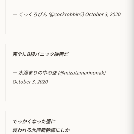
— くっくろびん (@cockrobbin5)
October 3, 2020
完全にB級パニック映画だ
— 水溜まりの中の空 (@mizutamarinonak)
October 3, 2020
でっかくなった蟹に
襲われる北陸新幹線にしか