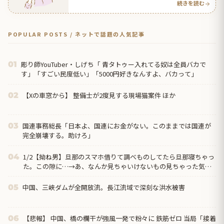
続きを読む
POPULAR POSTS / ネットで話題の人気記事
彫り師YouTuber・しげち「 青タトゥー入れてる奴は全員バカで
01
す」「すごい民度低い」「5000円好きなんすよ、バカって」
【Xの車窓から】 整備士が2度見する現場猫案件 ほか
02
国連事務総長「日本よ、国連にお金がない。このままでは国連が
03
完全崩壊する。助けろ」
1/2【拗ね男】旦那のスマホ借りて調べものしてたら旦那寝ちゃっ
04
た。この隙に…→あ、なんか見ちゃいけないもの見ちゃった気が
する。旦那君、ちょっと起きてよね→こっから愚痴。
中国、三峡ダムが全開放流。長江流域で深刻な洪水被害
05
【悲報】 中国、橋の欄干が強風一発で粉々に 鉄筋ゼロ 当局「接着
06