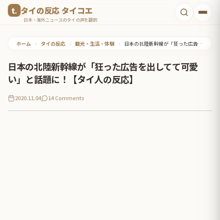
コ
タイの反応 タイコエ
ン
日本・海外ニュースのタイの声を翻訳
テ
ホーム
•
タイの反応
•
観光・生活・体験
•
日本の北陸新幹線が「狂った広告を出してて可愛い」と話題に！【タイ人の反応】
ン
ツ
日本の北陸新幹線が「狂った広告を出してて可愛
へ
い」と話題に！【タイ人の反応】
ス
2020.11.04
14 Comments
キ
ッ
プ