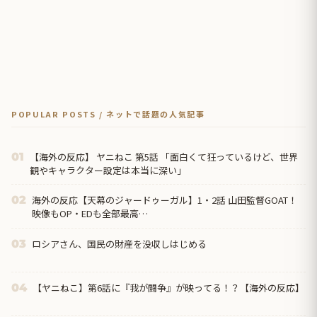
POPULAR POSTS / ネットで話題の人気記事
【海外の反応】 ヤニねこ 第5話 「面白くて狂っているけど、世界
01
観やキャラクター設定は本当に深い」
海外の反応【天幕のジャードゥーガル】1・2話 山田監督GOAT！
02
映像もOP・EDも全部最高…
ロシアさん、国民の財産を没収しはじめる
03
【ヤニねこ】第6話に『我が闘争』が映ってる！？【海外の反応】
04