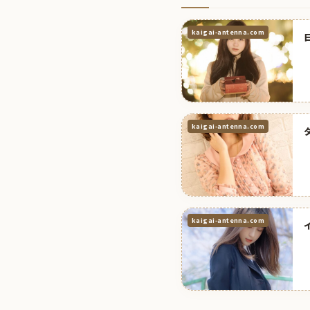
kaigai-antenna.com
kaigai-antenna.com
kaigai-antenna.com