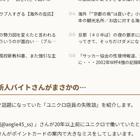
ラブ人すぎる【海外の反応】
海外「”京都の鳥”は良いぞ」
04
本の観光名所／お店に対する海
の勢力図を変えたと言われる
旦那（４０半ば）の夜の要求に
06
ういうのが面白い…（ブルブ
ってきて、そっちだけダメにな
ジャンクフードや甘菓子を食わ
予想外の結果に・・・
高校新教科書、また強引な主
「サッカー協会の性接待報道、
08
に・・・2002年W杯4強の記
→「マジで国の恥だ」「2002
「国民や国が築いた国格をサッ
ばすね」
新人バイトさんがまさかの…
で話題になっていた「ユニクロ店員の失敗談」を紹介します。
(@angle45_ss) 」さんが20年以上前にユニクロで働いてい
さんがポイントカードの案内で大きなミスをしてしまいます。