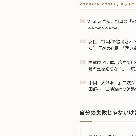
POPULAR POSTS / ネッ
VTuberさん、祖母の
01
ｗｗｗｗｗｗｗ
女性：“熊本で被災された
03
た” Twitter民：“
の反応】
左翼市民団体、広島では
05
島の土を踏むな！」→広
じゃ！」「ワシらが広島
中国「大洪水！」三峡ダ
07
国都市「三峡沿線の道路
鎖！」中国ダム「緊急放
発生」→
自分の失敗じゃないけ