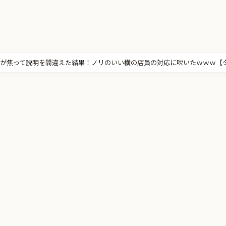
が焦って説明を間違えた結果！ノリのいい横の店員の対応に吹いたｗｗｗ【