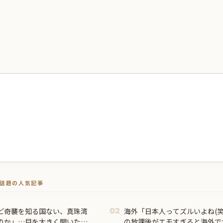
トで話題の人気記事
ど奇襲を知る国ない、真珠湾
海外「日本人ってズルいよね(笑
02
のか」…目を大きく開いた高
の放課後がエモすぎると海外で