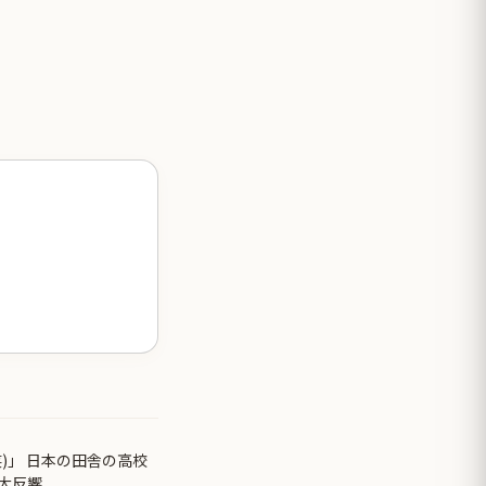
)」 日本の田舎の高校
大反響