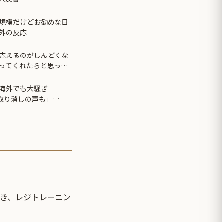
小規模だけどお勧めな日
外の反応
応えるのがしんどくな
ってくれたらと思って
せ続けた。→１年半で
海外でも大騒ぎ
録取り消しの声も」
年まで疑う価値がある」
カー選手が足で蹴り飛
たとき、レジトレーニン