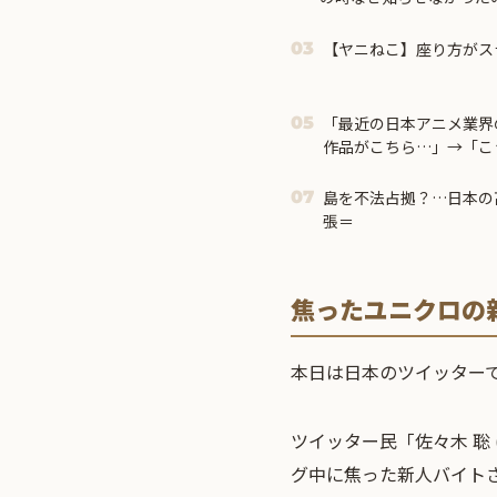
市首相＝
【ヤニねこ】座り方がス
03
「最近の日本アニメ業界
05
作品がこちら…」→「こ
ル」＝
島を不法占拠？…日本の
07
張＝
焦ったユニクロの
本日は日本のツイッター
ツイッター民「佐々木 聡 
グ中に焦った新人バイト