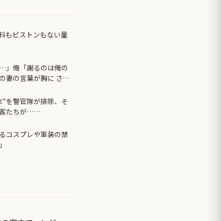
料もピストンもない量
…」俺「謝るのは俺の
の妻の言葉が胸に さっ
体”を警官隊が排除、そ
客たちが……
るコスプレや軍装の禁
」