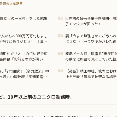
トで話題の人気記事
「家族だけの一日葬」をした結果
世界初の超伝導量子熱機関…燃
02
子エンジンが回った！
人たちへ300万円寄付しまし
妻「今まで無理させてごめんね
04
汚い金やけどありがとう” 【海外
ほうだ…」→ウワキがバレた後
て…
通用せず「人 しの汚い足で広
原爆ドーム前に居座る”市民団
06
島県民「お前らの方が汚いん
の瞬間に周囲で見守っていた観
県民じゃ」
ム「9門開放！（全力放流」中
【英断】靖国神社、境内におけ
08
水没」中国政府「高速道路封
止を発表「厳粛で神聖なる場所
流に合わせて開門（土砂崩れ
ど、20年以上前のユニクロ勤務時。