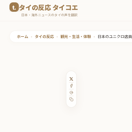
コ
タイの反応 タイコエ
ン
日本・海外ニュースのタイの声を翻訳
テ
ン
ツ
ホーム
•
タイの反応
•
観光・生活・体験
•
日本のユニクロ店員
へ
ス
キ
ッ
プ