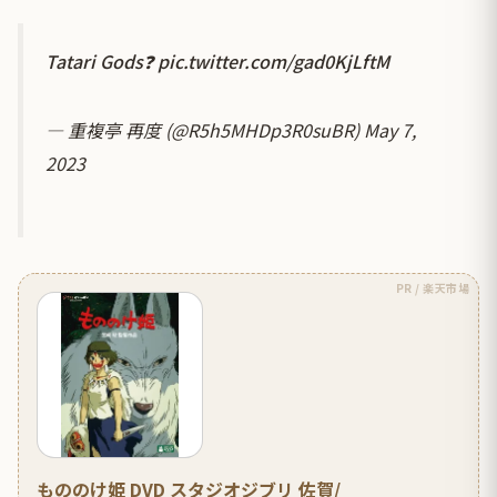
Tatari Gods❓
pic.twitter.com/gad0KjLftM
— 重複亭 再度 (@R5h5MHDp3R0suBR)
May 7,
2023
PR / 楽天市場
もののけ姫 DVD スタジオジブリ 佐賀/