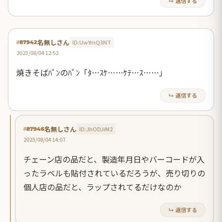
↳ 返信する
名無しさん
ID:UwYmQ3NT
#87942
2023/08/04 12:52
焼きそばﾊﾟﾝのﾊﾟﾝ「ﾀ…ｽｹ……ｹﾃ…ｽ……」
↳ 返信する
名無しさん
ID:JhODJiM2
#87946
2023/08/04 14:07
チェーン店の品だと、製造年月日やバーコードが入
ったラベルも貼付されているだろうが、売り切りの
個人店の品だと、ラップされてるだけなのか
↳ 返信する