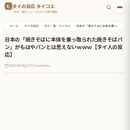
コ
タイの反応 タイコエ
ン
日本・海外ニュースのタイの声を翻訳
テ
ホーム
•
タイの反応
•
文化・食・エンタメ
•
日本の「焼きそばに本体を乗っ取られた焼きそばパン」がもはやパンとは思えないｗｗｗ【タイ人の反応】
ン
ツ
日本の「焼きそばに本体を乗っ取られた焼きそばパ
へ
ン」がもはやパンとは思えないｗｗｗ【タイ人の反
ス
応】
キ
2023.08.04
17 Comments
ッ
プ