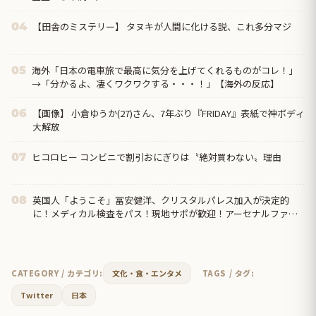
【田舎のミステリー】 タヌキが人間に化ける説、これ多分マジ
04
海外「日本の電車旅で最高に気分を上げてくれるものがコレ！」
05
→「分かるよ、凄くワクワクする・・・！」【海外の反応】
【画像】 小倉ゆうか(27)さん、7年ぶり『FRIDAY』表紙で神ボディ
06
大解放
ヒコロヒー コンビニで割引おにぎりは〝絶対買わない〟理由
07
英国人「ようこそ」冨安健洋、クリスタルパレス加入が決定的
08
に！メディカル検査をパス！現地サポが歓迎！アーセナルファン
も祝福！【海外の反応】
CATEGORY / カテゴリ:
文化・食・エンタメ
TAGS / タグ:
Twitter
日本