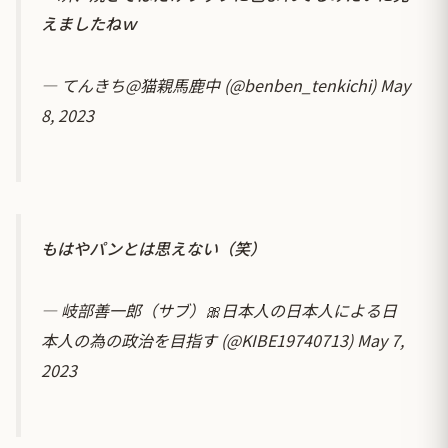
えましたねｗ
— てんきち@猫親馬鹿中 (@benben_tenkichi)
May
8, 2023
もはやパンとは思えない（笑）
— 岐部善一郎（サブ）🎀日本人の日本人による日
本人の為の政治を目指す (@KIBE19740713)
May 7,
2023