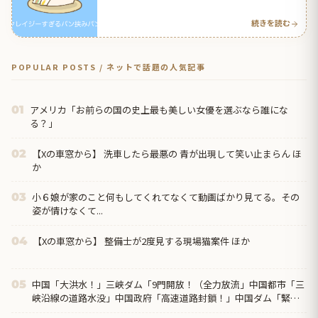
反応アンテナ
続きを読む
POPULAR POSTS / ネットで話題の人気記事
アメリカ「お前らの国の史上最も美しい女優を選ぶなら誰にな
01
る？」
【Xの車窓から】 洗車したら最悪の 青が出現して笑い止まらん ほ
02
か
小６娘が家のこと何もしてくれてなくて動画ばかり見てる。その
03
姿が情けなくて...
【Xの車窓から】 整備士が2度見する現場猫案件 ほか
04
中国「大洪水！」三峡ダム「9門開放！（全力放流」中国都市「三
05
峡沿線の道路水没」中国政府「高速道路封鎖！」中国ダム「緊急
放流に合わせて開門（土砂崩れ発生」→