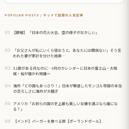
POPULAR POSTS / ネットで話題の人気記事
【朗報】 「日本の花火大会、空の様子がおかしい」
01
「お父さんが私にいくら使おうと、あなたには関係ない」そう言
02
われた妻が家計を分けた結果…
3.1節がある月なのに…3月のカレンダーに日本の富士山・大阪
03
城・桜が描かれ物議＝
海外「どの国もあっさり！」日本が撃退したモンゴル帝国の本当
04
の恐ろしさに海外が大騒ぎ
アメリカ「お前らの国の史上最も美しい女優を選ぶなら誰にな
05
る？」
【インド】バーガーを食べる罪【ポーランドボール】
06