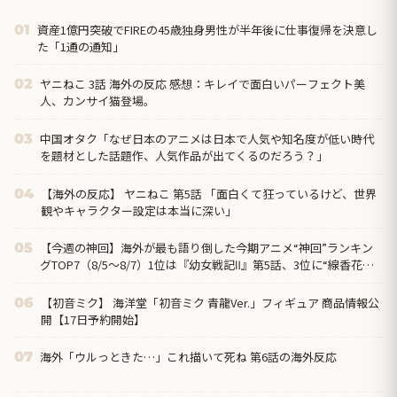
資産1億円突破でFIREの45歳独身男性が半年後に仕事復帰を決意し
01
た「1通の通知」
ヤニねこ 3話 海外の反応 感想：キレイで面白いパーフェクト美
02
人、カンサイ猫登場。
中国オタク「なぜ日本のアニメは日本で人気や知名度が低い時代
03
を題材とした話題作、人気作品が出てくるのだろう？」
【海外の反応】 ヤニねこ 第5話 「面白くて狂っているけど、世界
04
観やキャラクター設定は本当に深い」
【今週の神回】海外が最も語り倒した今期アニメ“神回”ランキン
05
グTOP7（8/5〜8/7）1位は『幼女戦記Ⅱ』第5話、3位に“線香花火
を吸う”ヤニねこ第6話
【初音ミク】 海洋堂「初音ミク 青龍Ver.」フィギュア 商品情報公
06
開【17日予約開始】
海外「ウルっときた…」これ描いて死ね 第6話の海外反応
07