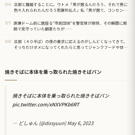
旦那と離婚することに。ウトメ「男が居るんだろう、それで男に
06
色々入れられたんだろう慰謝料払え」私「男が居て、コンセント
になったのはそちらの息子さんのほうですよ」後はシラネｗ
原爆ドーム前に居座る”市民団体”を警官隊が排除、その瞬間に周
07
囲で見守っていた観客たちが……
旦那（４０半ば）の夜の要求に応えるのがしんどくなってきて、
08
そっちだけダメになってくれたらと思ってジャンクフードや甘菓
子を食わせ続けた。→１年半で予想外の結果に・・・
焼きそばに本体を乗っ取られた焼きそばパン
焼きそばに本体を乗っ取られた焼きそばパン
pic.twitter.com/xNXVPKb6RT
— どしゅん (@dosyuun)
May 6, 2023