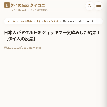
コ
タイの反応 タイコエ
ン
日本・海外ニュースのタイの声を翻訳
テ
ホーム
•
タイの反応
•
文化・食・エンタメ
•
日本人がヤクルトをジョッキで一気飲みした結果！【タイ人の反応】
ン
ツ
日本人がヤクルトをジョッキで一気飲みした結果！
へ
【タイ人の反応】
ス
2021.01.14
21 Comments
キ
ッ
プ