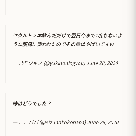
ヤクルト２本飲んだだけで翌日今まで1度もないよ
うな腹痛に襲われたのでその量はやばいですw
— 🌙*ﾟツキノ (@yukinoningyou)
June 28, 2020
味はどうでした？
— ここパパ (@Aizunokokopapa)
June 28, 2020