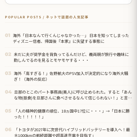
POPULAR POSTS / ネットで話題の人気記事
海外「日本なんて行くんじゃなかった…」 日本を知ってしまった
01
ディズニー信者、帰国後『本家』に失望する事態に
未だに夫が奨学金を背負ってるんだけど、義両親が旅行や趣味に
02
勤しんでるのを見るとモヤモヤする・・・
海外「高すぎる！」佐野航大のPSV加入が決定的になり海外大騒
03
ぎ！（海外の反応）
旦那のとこのパート事務員(美人)に呼び止められた。すると「あん
04
な物(昼食)を旦那さんに食べさせるなんて信じられない！」と言い
出し...
「人の精神的健康の順位、18ヵ国中17位に・・・」→「日本に勝
05
った！！！！！」
「トヨタが2027年に次世代ハイブリッドバッテリーを導入へ！最
06
大1000kmの航続距離や超高速充電を目指す」