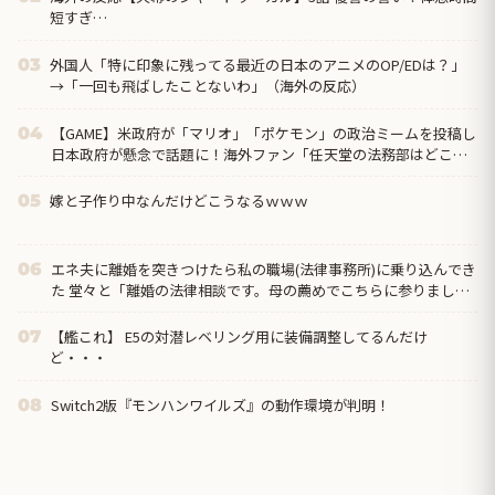
短すぎ…
外国人「特に印象に残ってる最近の日本のアニメのOP/EDは？」
03
→「一回も飛ばしたことないわ」（海外の反応）
【GAME】米政府が「マリオ」「ポケモン」の政治ミームを投稿し
04
日本政府が懸念で話題に！海外ファン「任天堂の法務部はどこ行
ったんだ？」
嫁と子作り中なんだけどこうなるｗｗｗ
05
エネ夫に離婚を突きつけたら私の職場(法律事務所)に乗り込んでき
06
た 堂々と「離婚の法律相談です。母の薦めでこちらに参りまし
た」と言っているが、...
【艦これ】 E5の対潜レベリング用に装備調整してるんだけ
07
ど・・・
Switch2版『モンハンワイルズ』の動作環境が判明！
08