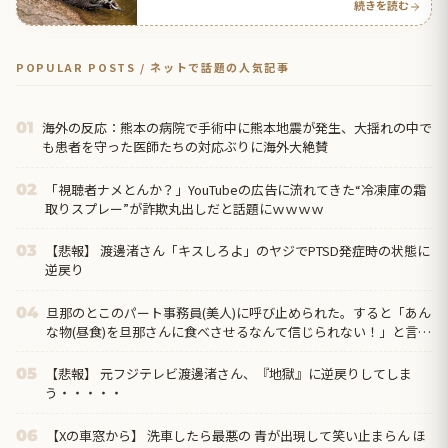
続きを読む
POPULAR POSTS / ネットで話題の人気記事
海外の反応：熊本の病院で手術中に熊本地震が発生、大揺れの中で
01
も患者を守った医師たちの対応ぶりに海外大絶賛
「視聴者ナメとんか？」YouTubeの広告に流れてきた“冷凍庫の霜
02
取りスプレー”が詐欺丸出しだと話題にｗｗｗｗ
【悲報】 渡邊渚さん「キスしろよ」のヤジでPTSD発症時の状態に
03
逆戻り
旦那のとこのパート事務員(美人)に呼び止められた。すると「あん
04
な物(昼食)を旦那さんに食べさせるなんて信じられない！」と言い
出し...
【悲報】 元フジテレビ渡邊渚さん、『地獄』に逆戻りしてしま
05
う・・・・・
【Xの車窓から】 洗車したら最悪の 青が出現して笑い止まらん ほ
06