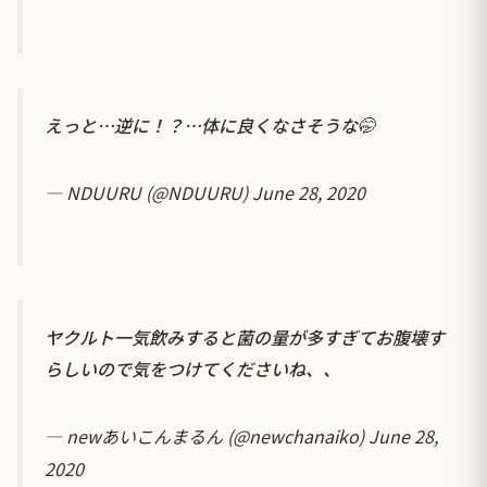
えっと…逆に！？…体に良くなさそうな🤭
— NDUURU (@NDUURU)
June 28, 2020
ヤクルト一気飲みすると菌の量が多すぎてお腹壊す
らしいので気をつけてくださいね、、
— newあいこんまるん (@newchanaiko)
June 28,
2020