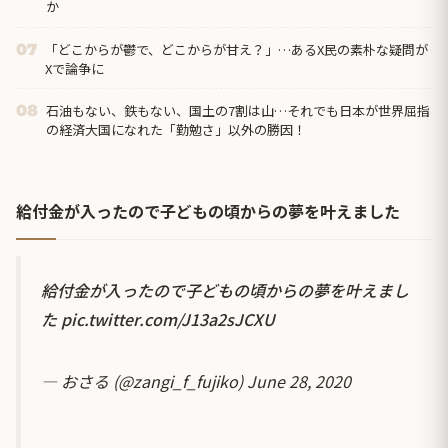
か
「どこからが鬱で、どこからが甘え？」…あるX民の素朴な疑問が
07
Xで論争に
石油もない、鉄もない、国土の7割は山…それでも日本が世界屈指
08
の経済大国になれた「勤勉さ」以外の勝因！
給付金が入ったので子どもの頃からの夢を叶えました
給付金が入ったので子どもの頃からの夢を叶えまし
た
pic.twitter.com/J13a2sJCXU
— おさる (@zangi_f_fujiko)
June 28, 2020