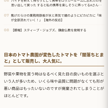
バイトを終えて帰ろうとして携帯をロッカールームに忘れたのを
06
思い出して戻った すると私の携帯を楽しそうに弄ってるAさんの
姿が！ → 「なにやってるんですか！」と奪い返すと…
焦げだらけの業務用鉄板が水と蒸気で鏡のようにピカピカに「味
07
が全部流れていく！」【海外の反応】
【朗報】スティーブ・ジョブズ、鎌倉仏教を発明する
08
日本のトマト農園が変色したトマトを「闇落ちとま
と」として販売し、大人気に。
野菜や果物を買う時はなるべく見た目の良いものを選ぶと
いう人が多いため、いくら味や品質に問題がなくても形が
悪い商品はもったいないのですが廃棄されてしまうことが
ほとんどです。