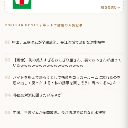
続きを読む
POPULAR POSTS / ネットで話題の人気記事
中国、三峡ダムが全開放流。長江流域で深刻な洪水被害
01
【画像】 例の美人すぎるおにぎり屋さん、裏でおっさんが握って
02
いたｗｗｗｗｗｗｗｗｗｗｗｗｗｗｗｗｗ
バイトを終えて帰ろうとして携帯をロッカールームに忘れたのを
03
思い出して戻った すると私の携帯を楽しそうに弄ってるAさんの
姿が！ → 「なにやってるんですか！」と奪い返すと…
移民反対派に聞きたいんやが
04
中国、三峡ダムが全開放流。長江流域で深刻な洪水被害
05