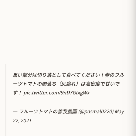
黒い部分は切り落として食べてください！春のフル
ーツトマトの闇落ち（尻腐れ）は高密度で甘いで
す！
pic.twitter.com/9nD7GtxgWx
— フルーツトマトの曽我農園 (@pasmal0220)
May
22, 2021