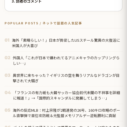
3. 読者のコメント
POPULAR POSTS / ネットで話題の人気記事
海外「素晴らしい！」日本が買収したUSスチール驚異の大復活に
01
米国人が大喜び
外国人「これが日本で嫌われてるアニメキャラのカップリングら
02
しい…」
異世界に来ちゃった？イギリスの空を舞うリアルなドラゴンが目
03
撃されて大騒ぎ
「フランスの有力紙も大韓サッカー協会前代未聞の不祥事を詳細
04
に報道！」→「国際的スキャンダルに発展してしまう‥」
海外の反応MLB：村上宗隆が2戦連発の26号、160キロ攻略のポー
05
ル直撃弾で首位攻防戦＆元監督メモリアルデー逆転勝利に貢献