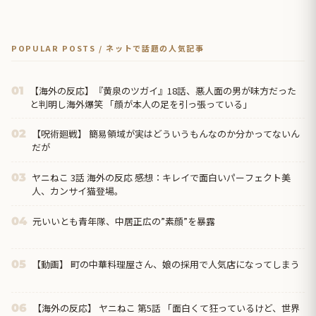
POPULAR POSTS / ネットで話題の人気記事
【海外の反応】『黄泉のツガイ』18話、悪人面の男が味方だった
01
と判明し海外爆笑 「顔が本人の足を引っ張っている」
【呪術廻戦】 簡易領域が実はどういうもんなのか分かってないん
02
だが
ヤニねこ 3話 海外の反応 感想：キレイで面白いパーフェクト美
03
人、カンサイ猫登場。
元いいとも青年隊、中居正広の”素顔”を暴露
04
【動画】 町の中華料理屋さん、娘の採用で人気店になってしまう
05
【海外の反応】 ヤニねこ 第5話 「面白くて狂っているけど、世界
06