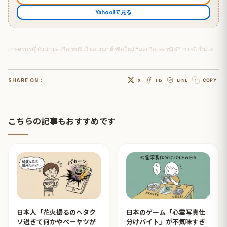
Yahoo!で見る
เกษตรกรญี่ปุ่นนำมะเขือเทศผิวไม่สวยมาตั้งชื่อใหม่ “มะเขือเทศทมิฬ” ขายดีเป็นเทน้ำเทท่า
SHARE ON :
X
FB
LINE
COPY
こちらの記事もおすすめです
日本人「花火撮るのヘタク
日本のゲーム「心霊写真仕
ソ過ぎて何かやベーヤツが
分けバイト」が不気味すぎ