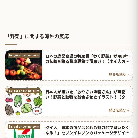
「野菜」に関する海外の反応
日本の鹿児島県の特産品「歩く野菜」が400年
kaigai-antenna.com
の伝統を誇る薩摩理論で面白い！【タイ人の反
応】
続きを読む
日本人が描いた「おやさい妖精さん」が可愛
kaigai-antenna.com
い！野菜と動物を融合させたイラスト！【タイ
人の反応】
続きを読む
タイ人「日本の商品はどれも魅力的で買いたく
kaigai-antenna.com
なる！」セブンイレブンのパッケージデザイン
が話題に！【タイ人の反応】