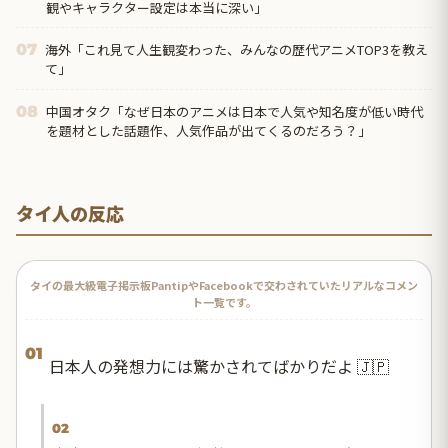
観やキャラクター設定は本当に深い」
海外「これ見て人生観変わった、みんなの歴代アニメTOP3を教え
07
て」
中国オタク「なぜ日本のアニメは日本で人気や知名度が低い時代
08
を題材とした話題作、人気作品が出てくるのだろう？」
タイ人の反応
タイの最大級電子掲示板PantipやFacebookで交わされていたリアルなコメン
ト一覧です。
01
日本人の発想力には驚かされてばかりだよ 🇯🇵
02