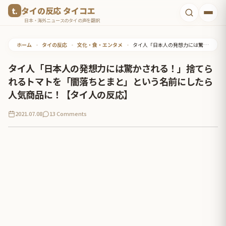
コ
タイの反応 タイコエ
ン
日本・海外ニュースのタイの声を翻訳
テ
ホーム
•
タイの反応
•
文化・食・エンタメ
•
タイ人「日本人の発想力には驚かされる！」捨てられるトマトを「闇落ちとまと」という名前にしたら人気商品に！【タイ人の反応】
ン
ツ
タイ人「日本人の発想力には驚かされる！」捨てら
へ
れるトマトを「闇落ちとまと」という名前にしたら
ス
人気商品に！【タイ人の反応】
キ
2021.07.08
13 Comments
ッ
プ