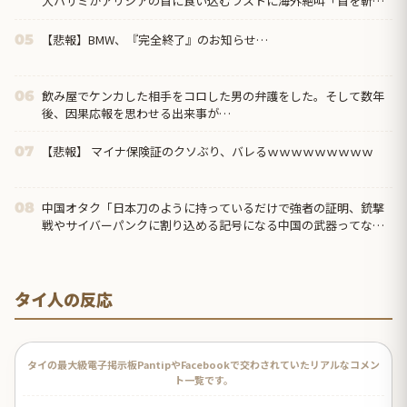
大ハサミがアリシアの首に食い込むラストに海外絶叫「首を斬り
やがった！？」
【悲報】BMW、『完全終了』のお知らせ…
05
飲み屋でケンカした相手をコロした男の弁護をした。そして数年
06
後、因果応報を思わせる出来事が…
【悲報】 マイナ保険証のクソぶり、バレるｗｗｗｗｗｗｗｗｗ
07
中国オタク「日本刀のように持っているだけで強者の証明、銃撃
08
戦やサイバーパンクに割り込める記号になる中国の武器ってなん
だろう？」
タイ人の反応
タイの最大級電子掲示板PantipやFacebookで交わされていたリアルなコメン
ト一覧です。