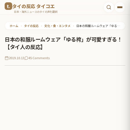
コ
タイの反応 タイコエ
ン
日本・海外ニュースのタイの声を翻訳
テ
ホーム
•
タイの反応
•
文化・食・エンタメ
•
日本の和服ルームウェア「ゆる袴」が可愛すぎる！【タイ人の反応】
ン
ツ
日本の和服ルームウェア「ゆる袴」が可愛すぎる！
へ
【タイ人の反応】
ス
2019.10.13
45 Comments
キ
ッ
プ