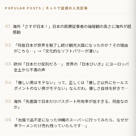
POPULAR POSTS / ネットで話題の人気記事
海外「さすが日本！」日本の医療従事者の倫理観の高さに海外が超
01
感動
「何故日本が世界を魅了し続け観光大国になったのか？その理由
02
がこちら‥」→「文化的なソフトパワーが凄い」
欧州「日本だけ反則だろ…」 世界の『日本びいき』にヨーロッパ
03
全土から不満の声
「優しい男はモテない」って、正しくは「優しさ以外にセールス
04
ポイントのない男がモテない」なんだわ。優しさ自体を好きでは
ない
海外「先進国で日本だけパスポート所有率が低すぎる、何故なの
05
か」
「台風で品不足になった沖縄のスーパーに行ってみたら、なぜか
06
辛ラーメンだけ売れ残っていたんです…」