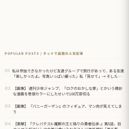
POPULAR POSTS / ネットで話題の人気記事
私は参加できなかったけど友達グループで旅行があって、ある友達
01
「楽しかったよ。写真いっぱい撮った」私「見せて」→ そしたら
なんと…
【画像】 週刊少年ジャンプ、「ロクのおかしな家」とかいう微妙
02
な漫画を巻頭カラーにしたせいで100万部切る
【画像】 『バニーガーデン』のフィギュア、マン肉が見えてしま
03
う
【衝撃】『クレバテスⅡ-魔獣の王と偽りの勇者伝承-』第5話、巨
04