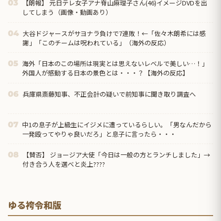
【朗報】 元日テレ女子アナ脊山麻理子さん(46)イメージDVDを出
03
してしまう（画像・動画あり）
大谷ドジャースがサヨナラ負けで7連敗！←「佐々木朗希には感
04
謝」「このチームは呪われている」（海外の反応）
海外「日本のこの場所は現実とは思えないレベルで美しい…！」
05
外国人が感動する日本の景色とは・・・？【海外の反応】
兵庫県斎藤知事、不正会計の疑いで前知事に聞き取り調査へ
06
中1の息子が上級生にイジメに遭っているらしい。「男なんだから
07
一発殴ってやりゃ良いだろ」と息子に言ったら・・・
【賛否】 ジョージア大使「今日は一般の方とランチしました」→
08
付き合う人を選べと炎上????
ゆる袴令和版