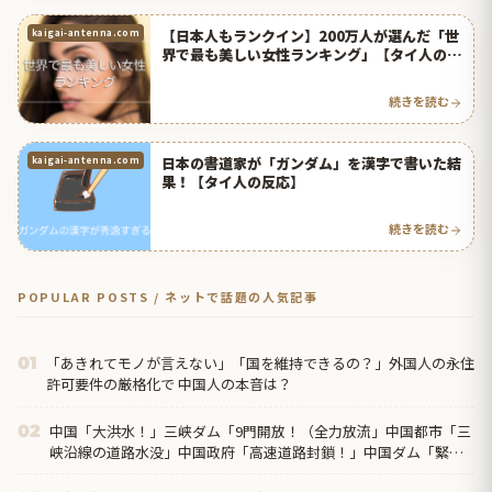
【日本人もランクイン】200万人が選んだ「世
kaigai-antenna.com
界で最も美しい女性ランキング」【タイ人の反
応】
続きを読む
日本の書道家が「ガンダム」を漢字で書いた結
kaigai-antenna.com
果！【タイ人の反応】
続きを読む
POPULAR POSTS / ネットで話題の人気記事
「あきれてモノが言えない」「国を維持できるの？」外国人の永住
01
許可要件の厳格化で 中国人の本音は？
中国「大洪水！」三峡ダム「9門開放！（全力放流」中国都市「三
02
峡沿線の道路水没」中国政府「高速道路封鎖！」中国ダム「緊急
放流に合わせて開門（土砂崩れ発生」→