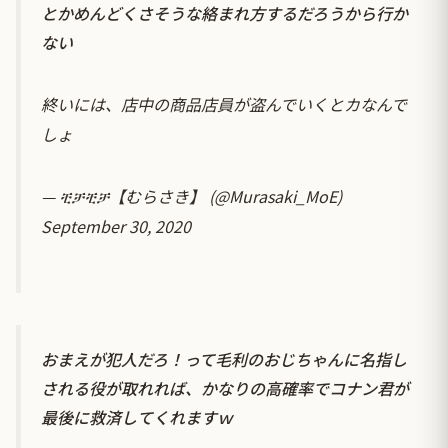
とかめんどくさそうな絡まれ方するだろうから行か
ない
終いには、店中の商品店員が盗んでいくとカなんで
しょ
— ቺቻቺቻ【むらさき】 (@Murasaki_MoE)
September 30, 2020
おまえが犯人だろ！って毛利のおじちゃんに名指し
される役が取れれば、かなりの高確率でコナン君が
最後に救済してくれますｗ