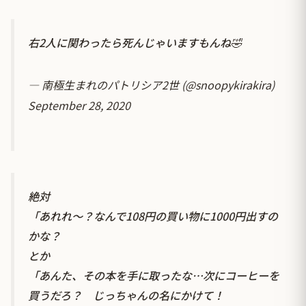
右2人に関わったら死んじゃいますもんね🤣
— 南極生まれのパトリシア2世 (@snoopykirakira)
September 28, 2020
絶対
「あれれ～？なんで108円の買い物に1000円出すの
かな？
とか
「あんた、その本を手に取ったな…次にコーヒーを
買うだろ？ じっちゃんの名にかけて！