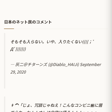
日本のネット民のコメント
そもそも入らない。いや、入りたくない((((；ﾟ
Дﾟ)))))))
— 灰二＠チターンズ (@Diablo_HAIJi)
September
29, 2020
👨‍🦱「じょ、冗談じゃねえ！こんなコンビニ🏪に居