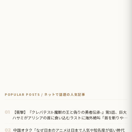
POPULAR POSTS / ネットで話題の人気記事
【衝撃】『クレバテスⅡ-魔獣の王と偽りの勇者伝承-』第5話、巨大
01
ハサミがアリシアの首に食い込むラストに海外絶叫「首を斬りやが
った！？」
中国オタク「なぜ日本のアニメは日本で人気や知名度が低い時代
02