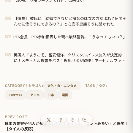
【悲報】 味噌ラーメンで行列、出来ない
05
【復讐】 彼氏に「結婚できないと損なのは女の方だよね？何でそ
06
んなに偉そうにできるの？」と心底不思議そうに聞かれた
PTA会長「PTA参加拒否した親へ最終警告。こうなってもいい？」
07
英国人「ようこそ」冨安健洋、クリスタルパレス加入が決定的
08
に！メディカル検査をパス！現地サポが歓迎！アーセナルファン
も祝福！【海外の反応】
CATEGORY / カテゴリ:
文化・食・エンタメ
TAGS / タグ:
Twitter
アニメ
日本
漫画
PREV POST
日本の警察や犯人が規律正しすぎてタイ人も「コントみたい」と爆笑！
【タイ人の反応】