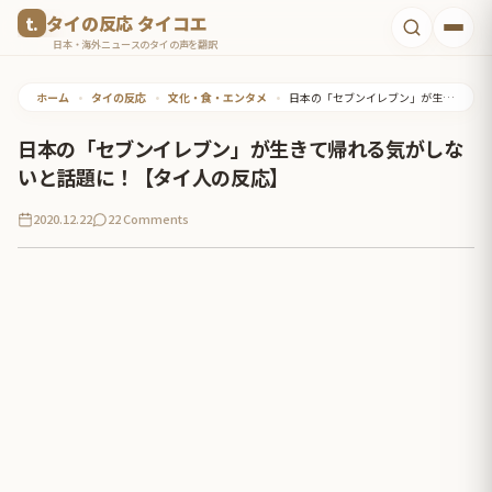
コ
タイの反応 タイコエ
ン
日本・海外ニュースのタイの声を翻訳
テ
ホーム
•
タイの反応
•
文化・食・エンタメ
•
日本の「セブンイレブン」が生きて帰れる気がしないと話題に！【タイ人の反応】
ン
ツ
日本の「セブンイレブン」が生きて帰れる気がしな
へ
いと話題に！【タイ人の反応】
ス
2020.12.22
22 Comments
キ
ッ
プ