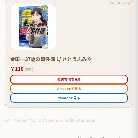
PR / 楽天市場
金田一37歳の事件簿 1/ さとうふみや
￥110
(税込)
楽天市場で見る
Amazonで見る
Yahoo!で見る
แล้วเราจะรอดกลับบ้านได้ไหมเนี่ย เซเว่นนี้มีแต่ตัวอันตราย