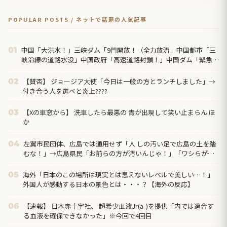
POPULAR POSTS / ネットで話題の人気記事
中国「大洪水！」三峡ダム「9門開放！（全力放流」中国都市「三
01
峡沿線の道路水没」中国政府「高速道路封鎖！」中国ダム「緊急放
流に合わせて開門（土砂崩れ発生」→
【賛否】 ジョージア大使「今日は一般の方とランチしました」→
02
付き合う人を選べと炎上????
【Xの車窓から】 洗車したら最悪の 青が出現して笑い止まらん ほ
03
か
左翼市民団体、広島では通用せず「人 しの汚い足で広島の土を踏
04
むな！」→広島県民「お前らの方が汚いんじゃ！」「ワシらが広
島県民じゃ」
海外「日本のこの場所は現実とは思えないレベルで美しい…！」
05
外国人が感動する日本の景色とは・・・？【海外の反応】
【速報】 日本赤十字社、 超希少血液Jr(a-)を提供「内では適合す
06
る血液を確保できなかった」※今回で4回目