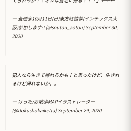
てられっか！！オレは自宅に帰る！！！」←←←
— 蒼透＠10月11日(日)東方紅楼夢(インテックス大
阪)参加します!! (@soutou_aotou)
September 30,
2020
犯人なら生きて帰れるかも！と思ったけど、生きれ
るけど帰れないか。。
— けった/お散歩MAPイラストレーター
(@dokushokaiketta)
September 29, 2020