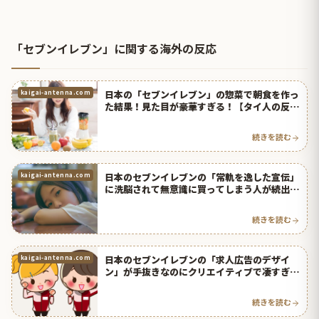
「セブンイレブン」に関する海外の反応
日本の「セブンイレブン」の惣菜で朝食を作っ
kaigai-antenna.com
た結果！見た目が豪華すぎる！【タイ人の反
応】
続きを読む
日本のセブンイレブンの「常軌を逸した宣伝」
kaigai-antenna.com
に洗脳されて無意識に買ってしまう人が続出！
【タイ人の反応】
続きを読む
日本のセブンイレブンの「求人広告のデザイ
kaigai-antenna.com
ン」が手抜きなのにクリエイティブで凄すぎ
る！【タイ人の反応】
続きを読む