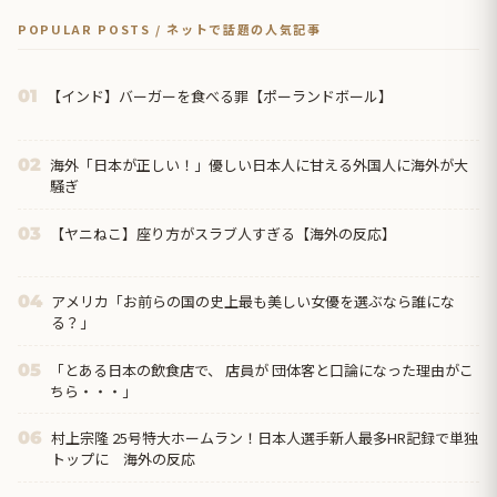
POPULAR POSTS / ネットで話題の人気記事
【インド】バーガーを食べる罪【ポーランドボール】
01
海外「日本が正しい！」優しい日本人に甘える外国人に海外が大
02
騒ぎ
【ヤニねこ】座り方がスラブ人すぎる【海外の反応】
03
アメリカ「お前らの国の史上最も美しい女優を選ぶなら誰にな
04
る？」
「とある日本の飲食店で、 店員が 団体客と口論になった理由がこ
05
ちら・・・」
村上宗隆 25号特大ホームラン！日本人選手新人最多HR記録で単独
06
トップに 海外の反応