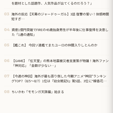
を題材とした話題作、人気作品が出てくるのだろう？」
海外の反応【天幕のジャードゥーガル】3話 復讐の誓い！体感時間
03
短すぎ…
資産1億円突破でFIREの45歳独身男性が半年後に仕事復帰を決意し
04
た「1通の通知」
【艦これ】 今回ソ連艦てまたユーロの仲間入りしとんのか
05
【GAME】「任天堂」の熊本地震被災者支援策が物議！海外ファン
06
「神対応」「金額が少ない…」
【今週の神回】海外が最も語り倒した今期アニメ“神回”ランキン
07
グTOP7（8/5〜8/7）1位は『幼女戦記Ⅱ』第5話、3位に“線香花火
を吸う”ヤニねこ第6話
ちいかわ「モモンガ天誅編」始まる
08