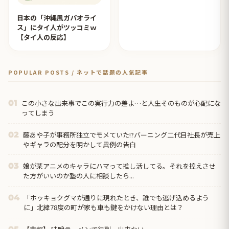
日本の「沖縄風ガパオライ
ス」にタイ人がツッコミｗ
【タイ人の反応】
POPULAR POSTS / ネットで話題の人気記事
この小さな出来事でこの実行力の差よ…と人生そのものが心配にな
01
ってしまう
藤あや子が事務所独立でモメていた!?バーニング二代目社長が売上
02
やギャラの配分を明かして異例の告白
娘が某アニメのキャラにハマって推し活してる。それを控えさせ
03
た方がいいのか塾の人に相談したら...
「ホッキョクグマが通りに現れたとき、誰でも逃げ込めるよう
04
に」北緯78度の町が家も車も鍵をかけない理由とは？