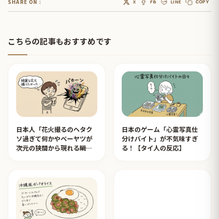
SHARE ON :
X
FB
LINE
COPY
こちらの記事もおすすめです
日本人「花火撮るのヘタク
日本のゲーム「心霊写真仕
ソ過ぎて何かやベーヤツが
分けバイト」が不気味すぎ
次元の狭間から現れる瞬間
る！【タイ人の反応】
みたいのが撮れた」ｗｗｗ
【タイ人の反応】