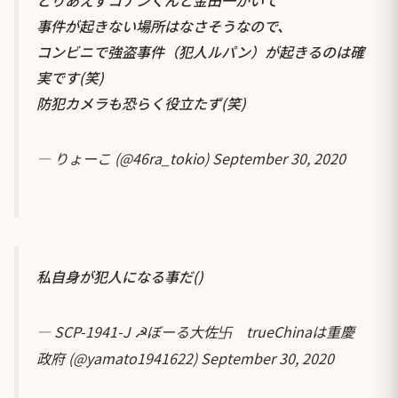
事件が起きない場所はなさそうなので、
コンビニで強盗事件（犯人ルパン）が起きるのは確
実です(笑)
防犯カメラも恐らく役立たず(笑)
— りょーこ (@46ra_tokio)
September 30, 2020
私自身が犯人になる事だ()
— SCP-1941-J ☭ぼーる大佐卐 trueChinaは重慶
政府 (@yamato1941622)
September 30, 2020