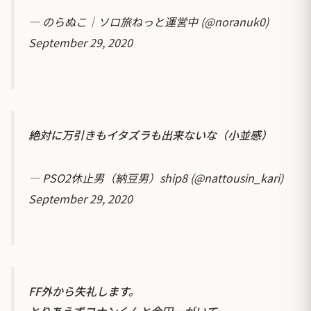
— のらぬこ｜ソロ旅ねっと運営中 (@noranuk0)
September 29, 2020
絶対に万引きもイタズラも出来ないな（小並感）
— PSO2休止男（納豆男）ship8 (@nattousin_kari)
September 29, 2020
FF外から失礼します。
とりあえずコナンくんと金田一がいて