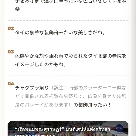
子をお寺まで運ぶ山車みたいな色合いをしているね
😁
02
タイの豪華な装飾舟みたいな美しさだね。
03
色鮮やかな旗や垂れ幕で彩られたタイ北部の寺院を
イメージしたのかもね。
04
チャクプラ祭り
（訳注：南部のスラーターニー県な
どで開催される托鉢布施祭りで、仏像を乗せた装飾
舟のパレードがあります）
の装飾舟みたい！
“เรือพนมพระสุราษฎร์” มนต์เสน่ห์แห่งศรัทธา
เทศกาลออกพรรษา