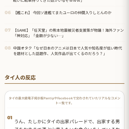
戦いに戦車持ってきた奴がいるぞｗｗｗ」
【艦これ】 今回ソ連艦てまたユーロの仲間入りしとんのか
06
【GAME】「任天堂」の熊本地震被災者支援策が物議！海外ファン
07
「神対応」「金額が少ない…」
中国オタク「なぜ日本のアニメは日本で人気や知名度が低い時代
08
を題材とした話題作、人気作品が出てくるのだろう？」
タイ人の反応
タイの最大級電子掲示板PantipやFacebookで交わされていたリアルなコメン
ト一覧です。
01
うん、たしかにタイの出家パレードで、出家する男