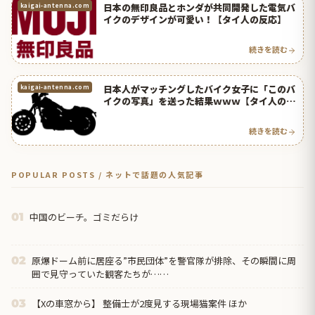
日本の無印良品とホンダが共同開発した電気バ
kaigai-antenna.com
イクのデザインが可愛い！【タイ人の反応】
続きを読む
日本人がマッチングしたバイク女子に「このバ
kaigai-antenna.com
イクの写真」を送った結果ｗｗｗ【タイ人の反
応】
続きを読む
POPULAR POSTS / ネットで話題の人気記事
中国のビーチ。ゴミだらけ
01
原爆ドーム前に居座る”市民団体”を警官隊が排除、その瞬間に周
02
囲で見守っていた観客たちが……
【Xの車窓から】 整備士が2度見する現場猫案件 ほか
03