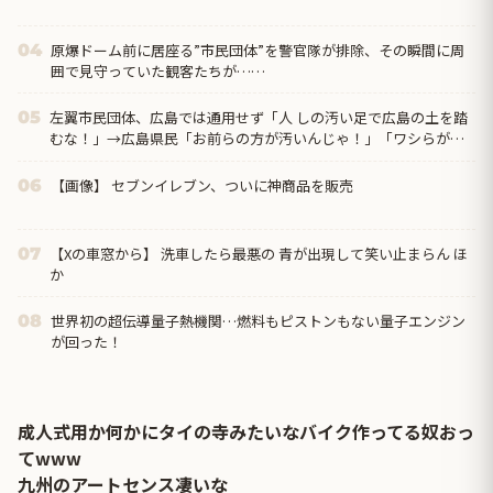
原爆ドーム前に居座る”市民団体”を警官隊が排除、その瞬間に周
04
囲で見守っていた観客たちが……
左翼市民団体、広島では通用せず「人 しの汚い足で広島の土を踏
05
むな！」→広島県民「お前らの方が汚いんじゃ！」「ワシらが広
島県民じゃ」
【画像】 セブンイレブン、ついに神商品を販売
06
【Xの車窓から】 洗車したら最悪の 青が出現して笑い止まらん ほ
07
か
世界初の超伝導量子熱機関…燃料もピストンもない量子エンジン
08
が回った！
成人式用か何かにタイの寺みたいなバイク作ってる奴おっ
てwww
九州のアートセンス凄いな