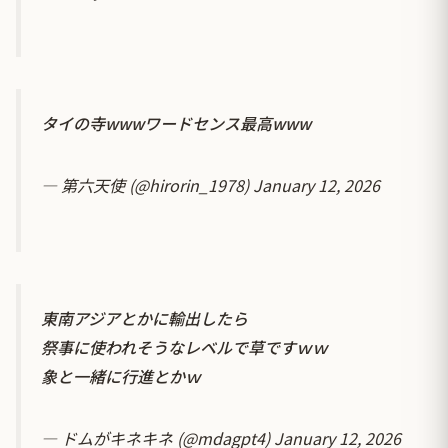
タイの寺wwwワードセンス最高www
— 第六天使 (@hirorin_1978)
January 12, 2026
東南アジアとかに輸出したら
祭事に使われそうなレベルで草ですｗｗ
象と一緒に行進とかｗ
— ドムがキネキネ (@mdagpt4)
January 12, 2026