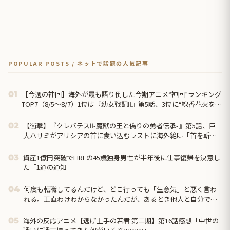
POPULAR POSTS / ネットで話題の人気記事
【今週の神回】海外が最も語り倒した今期アニメ“神回”ランキング
01
TOP7（8/5〜8/7）1位は『幼女戦記Ⅱ』第5話、3位に“線香花火を吸
う”ヤニねこ第6話
【衝撃】『クレバテスⅡ-魔獣の王と偽りの勇者伝承-』第5話、巨
02
大ハサミがアリシアの首に食い込むラストに海外絶叫「首を斬り
やがった！？」
資産1億円突破でFIREの45歳独身男性が半年後に仕事復帰を決意し
03
た「1通の通知」
何度も転職してるんだけど、どこ行っても「生意気」と悪く言わ
04
れる。正直わけわからなかったんだが、あるとき他人と自分では
外見に大きく差がある事に気づいて…
海外の反応アニメ【逃げ上手の若君 第二期】第16話感想「中世の
05