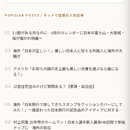
POPULAR POSTS / ネットで話題の人気記事
3.1節がある月なのに…3月のカレンダーに日本の富士山・大阪城・
01
桜が描かれ物議＝
海外「日本が正しい！」優しい日本人に甘える外国人に海外が大
02
騒ぎ
アメリカ「お前らの国の史上最も美しい女優を選ぶなら誰にな
03
る？」
公営住宅住みだけど質問ある？【家賃・自治会】
04
海外「日本旅行で捺してきたスタンプをクッションカバーにして
05
みた！」一風変わった日本旅行の記念品のアイディアに対する海
外の反応
村上宗隆 25号特大ホームラン！日本人選手新人最多HR記録で単独
06
トップに 海外の反応