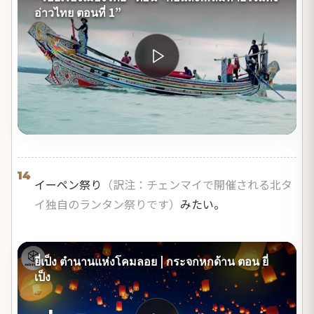
อ่าวไทย ตอนที่ 1”
14
イーペン祭り
（訳注：チェンマイで開催される北タ
イ独自のランタン祭りです）
みたい。
ยี่เป็ง ตำนานแห่งโคมลอย | กระจกหกด้าน ตอน ยี่
เป็ง