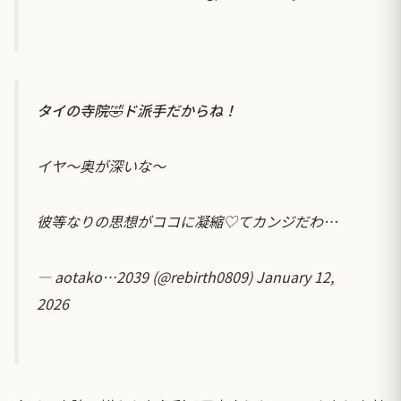
タイの寺院🤣ド派手だからね！
イヤ〜奥が深いな〜
彼等なりの思想がココに凝縮♡てカンジだわ…
— aotako…2039 (@rebirth0809)
January 12,
2026