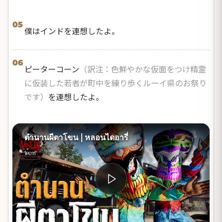
05
僕はインドを連想したよ。
06
ピーターコーン
（訳注：色鮮やかな仮面をつけ精霊
に仮装した若者が町中を練り歩くルーイ県のお祭り
です）
を連想したよ。
ตำนานผีตาโขน | หลอนไดอารี่