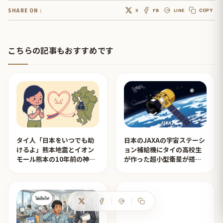
SHARE ON :
X
FB
LINE
COPY
こちらの記事もおすすめです
タイ人「日本をいつでも助
日本のJAXAの宇宙ステーシ
けるよ」熊本地震とイオン
ョン補給機にタイの高校生
モール熊本の10年前の神対
が作った超小型衛星が搭載
応を見たタイ人の反応
されタイ人が感動！【タイ
人の反応】