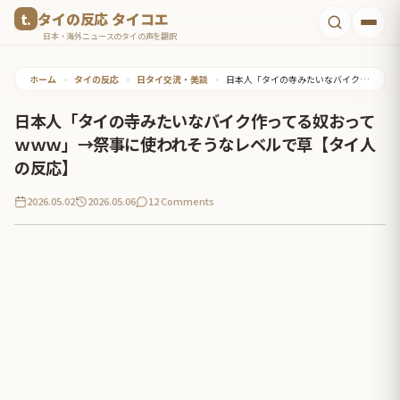
コ
タイの反応 タイコエ
ン
日本・海外ニュースのタイの声を翻訳
テ
ホーム
•
タイの反応
•
日タイ交流・美談
•
日本人「タイの寺みたいなバイク作ってる奴おってｗｗｗ」→祭事に使われそうなレベルで草【タイ人の反応】
ン
ツ
日本人「タイの寺みたいなバイク作ってる奴おって
へ
ｗｗｗ」→祭事に使われそうなレベルで草【タイ人
ス
の反応】
キ
2026.05.02
2026.05.06
12 Comments
ッ
プ