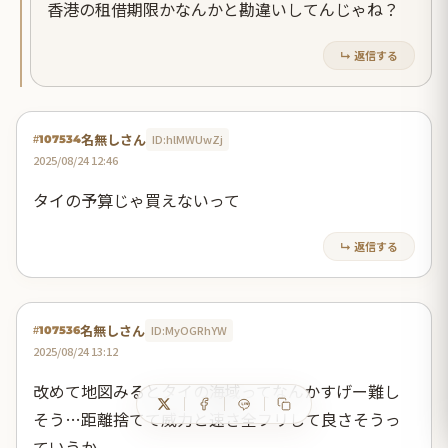
香港の租借期限かなんかと勘違いしてんじゃね？
↳ 返信する
名無しさん
ID:hlMWUwZj
#107534
2025/08/24 12:46
タイの予算じゃ買えないって
↳ 返信する
名無しさん
ID:MyOGRhYW
#107536
2025/08/24 13:12
改めて地図みるとタイの海域ってなんかすげー難し
そう…距離捨てて威力と速さ全フリして良さそうっ
ていうか