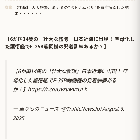
【衝撃】 大阪府警、ミナミの“ベトナムビル”を家宅捜索した結
08
果・・・・・・
【6か国14隻の「壮大な艦隊」日本近海に出現！ 空母化し
た護衛艦でF-35B戦闘機の発着訓練あるか？】
【6か国14隻の「壮大な艦隊」日本近海に出現！ 空
母化した護衛艦でF-35B戦闘機の発着訓練ある
か？】
https://t.co/UvzuMvzULh
— 乗りものニュース (@TrafficNewsJp)
August 6,
2025