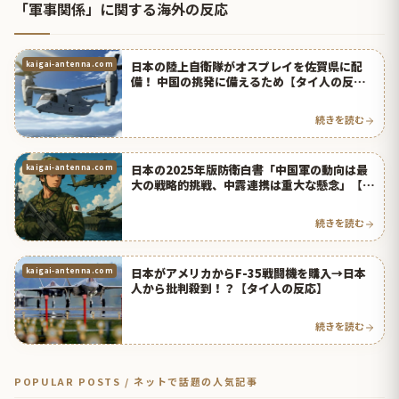
「軍事関係」に関する海外の反応
日本の陸上自衛隊がオスプレイを佐賀県に配
kaigai-antenna.com
備！ 中国の挑発に備えるため【タイ人の反
応】
続きを読む
日本の2025年版防衛白書「中国軍の動向は最
kaigai-antenna.com
大の戦略的挑戦、中露連携は重大な懸念」【タ
イ人の反応】
続きを読む
日本がアメリカからF-35戦闘機を購入→日本
kaigai-antenna.com
人から批判殺到！？【タイ人の反応】
続きを読む
POPULAR POSTS / ネットで話題の人気記事