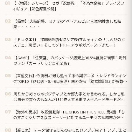
【〈物語〉シリーズ】 セガ「忍野忍」「斧乃木余接」プライズフ
01
ィギュア【彩色原型公開】
【衝撃】 大阪府警、ミナミの“ベトナムビル”を家宅捜索した結
02
果・・・・・・
「ドラクエ11」攻略感想(54/クリア後)マルティナの「しんぴのビ
03
スチェ」可愛い！そしてメドローアやギガバーストきたー！
【GAME】「任天堂」のパッケージ版売上38.5%維持に衝撃！海外
04
ファン「カートリッジこそ至高」
【首位交代】今 海外が最も追ってる今期アニメ トレンドランキン
05
グTOP10（8月2週・8月6日実測）圏外から『幼女戦記Ⅱ』が指数
371で初首位、前回1位の『無職転生Ⅲ』は7位まで後退
周りからめっちゃポジティブとか努力家とか言われる。しかし私
06
は自分で言うのもなんだけど成人するまで人生ハードモードだっ
た・・・
【海外の反応】 攻殻機動隊 THE GHOST IN THE SHELL 第4話 「も
07
のすごくシリアスなストーリーに対するユーモラスな結末が好
き」
【艦これ】 データ保守＆ほんの少しだけアプデ完了！ アプデまと
08