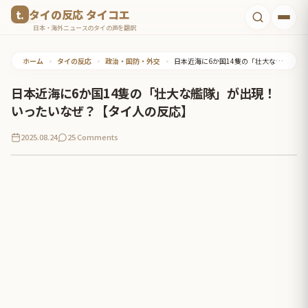
コ
タイの反応 タイコエ
ン
日本・海外ニュースのタイの声を翻訳
テ
ホーム
•
タイの反応
•
政治・国防・外交
•
日本近海に6か国14隻の「壮大な艦隊」が出現！ いったいなぜ？【タイ人の反応】
ン
ツ
日本近海に6か国14隻の「壮大な艦隊」が出現！
へ
いったいなぜ？【タイ人の反応】
ス
2025.08.24
25 Comments
キ
ッ
プ