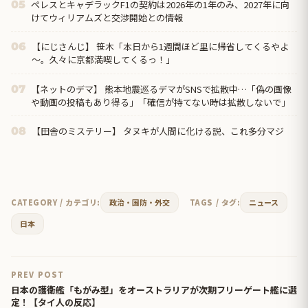
ペレスとキャデラックF1の契約は2026年の1年のみ、2027年に向
05
けてウィリアムズと交渉開始との情報
【にじさんじ】 笹木「本日から1週間ほど里に帰省してくるやよ
06
～。久々に京都満喫してくるっ！」
【ネットのデマ】 熊本地震巡るデマがSNSで拡散中…「偽の画像
07
や動画の投稿もあり得る」「確信が持てない時は拡散しないで」
【田舎のミステリー】 タヌキが人間に化ける説、これ多分マジ
08
CATEGORY / カテゴリ:
政治・国防・外交
TAGS / タグ:
ニュース
日本
PREV POST
日本の護衛艦「もがみ型」をオーストラリアが次期フリーゲート艦に選
定！【タイ人の反応】