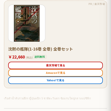
PR / 楽天市場
沈黙の艦隊(1-16巻 全巻) 全巻セット
￥22,660
送料無料
(税込)
楽天市場で見る
Amazonで見る
Yahoo!で見る
เรือดำน้ำลับร่วมฝึก! ญี่ปุ่นผนึก 5 ชาติตะวันตก ซ้อมรบใหญ่กลางแปซิฟิก