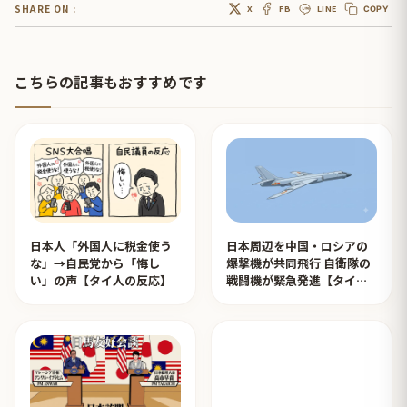
SHARE ON :
X
FB
LINE
COPY
こちらの記事もおすすめです
日本人「外国人に税金使う
日本周辺を中国・ロシアの
な」→自民党から「悔し
爆撃機が共同飛行 自衛隊の
い」の声【タイ人の反応】
戦闘機が緊急発進【タイ人
の反応】