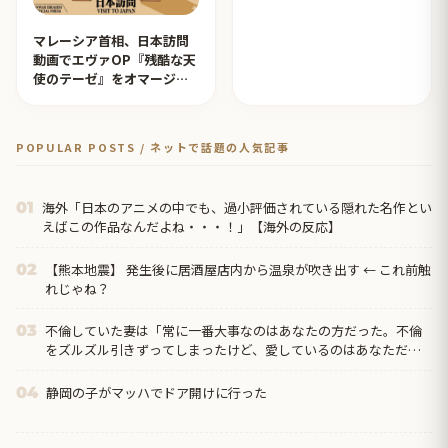
マレーシア首相、日本訪問
動画でエヴァOP『残酷な天
使のテーゼ』をオマージュ
【タイ人の反応】
POPULAR POSTS / ネットで話題の人気記事
海外「日本のアニメの中でも、過小評価されている隠れた名作とい
01
えばこの作品なんだよね・・・！」【海外の反応】
【熊本地震】 発生後に居酒屋店内から温泉が吹き出す ← これ前触
02
れじゃね？
不倫していた妻は「常に一番大事なのはあなたの方だった。不倫
03
をズルズル引きずってしまったけど、愛しているのはあなただ
け」と。これで「じゃあ仕方ないよね！」ってなるか！どアホ
静岡の子がマッハでドア開けに行った
04