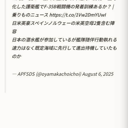
化した護衛艦でF-35B戦闘機の発着訓練あるか？ |
乗りものニュース
https://t.co/1Vw2DmYUwI
日米英豪スペインノルウェーの米英空母2隻含む陣
容
日本の潜水艦が参加しているが艦隊随伴行動執れる
速力はなく既定海域に先行して進出待機していたも
のか
— APFSDS (@oyamakachoichoi)
August 6, 2025