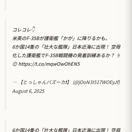
コレコレ👇
米英のF-35Bが護衛艦「かが」に降りるかも。
6か国14隻の「壮大な艦隊」日本近海に出現！ 空母
化した護衛艦でF-35B戦闘機の発着訓練あるか？ ☝
😊
https://t.co/mqwOwOhEN5
— 【とっしゃんバズーカ❗】 (@jOoN3I517WOEyJf)
August 6, 2025
6か国14隻の「壮大な艦隊」日本近海に出現！ 空母