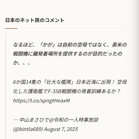
日本のネット民のコメント
なるほど、「かが」は自前の空母ではなく、英米の
戦闘機に離発着場所を提供するのが目的だったの
か、、、
6か国14隻の「壮大な艦隊」日本近海に出現！ 空母
化した護衛艦でF-35B戦闘機の発着訓練あるか？
https://t.co/xpngtHeaxM
— 中山まさひで@令和の一人時事放談
(@bintla689)
August 7, 2025