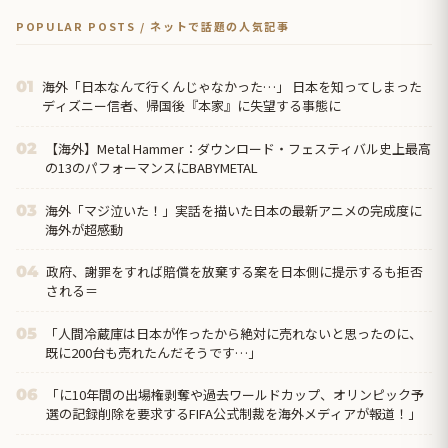
POPULAR POSTS / ネットで話題の人気記事
海外「日本なんて行くんじゃなかった…」 日本を知ってしまった
01
ディズニー信者、帰国後『本家』に失望する事態に
【海外】Metal Hammer：ダウンロード・フェスティバル史上最高
02
の13のパフォーマンスにBABYMETAL
海外「マジ泣いた！」実話を描いた日本の最新アニメの完成度に
03
海外が超感動
政府、謝罪をすれば賠償を放棄する案を日本側に提示するも拒否
04
される＝
「人間冷蔵庫は日本が作ったから絶対に売れないと思ったのに、
05
既に200台も売れたんだそうです…」
「に10年間の出場権剥奪や過去ワールドカップ、オリンピック予
06
選の記録削除を要求するFIFA公式制裁を海外メディアが報道！」