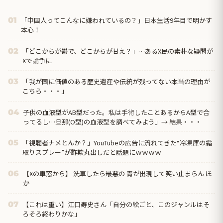
「中国人ってこんなに嫌われているの？」日本生活9年目で明かす
01
本心！
「どこからが鬱で、どこからが甘え？」…あるX民の素朴な疑問が
02
Xで論争に
「我が国に価値のある歴史遺産や伝統が残ってない本当の理由が
03
こちら・・・」
子供の血液型がAB型だった。私は手術したことあるからA型で合
04
ってるし…旦那(O型)の血液型を調べてみよう」→ 結果・・・
「視聴者ナメとんか？」YouTubeの広告に流れてきた“冷凍庫の霜
05
取りスプレー”が詐欺丸出しだと話題にｗｗｗｗ
【Xの車窓から】 洗車したら最悪の 青が出現して笑い止まらん ほ
06
か
【これは重い】江口寿史さん「自分の絵ごと、このジャンルはそ
07
ろそろ終わりかな」