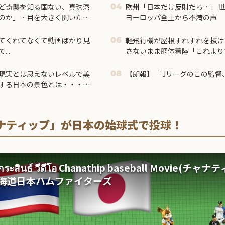
ど奇襲を知る国ない、真珠湾
欧州「日本だけ反則だろ…」 
04
のか」…目を大きく開いた高
ヨーロッパ全土から不満の声
てくれてなくて動画ばかり見
軽飛行機が屋根すれすれを抜け
06
..
さないまま胴体着陸「これより
見てきた」【海外の反応】
現実とは思えないレベルで美
【朗報】 「Jリーグのこ
08
する日本の景色とは・・・？
ナティップ」が日本の始球式で投球！
ระสินธ์ วีดีโอ Chanathip baseball Movie(チャ
 北海道日本ハムファイターズ