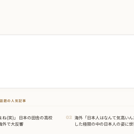
トで話題の人気記事
ね(笑)」 日本の田舎の高校
海外「日本人はなんて気高いん
02
海外で大反響
した極限の中の日本人の姿に世