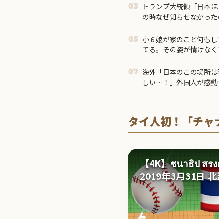
トランプ大統領「日本ほ
03
の時なぜ知らせなかった
市首相＝
小６娘が家のこと何もし
05
てる。その姿が情けなくて.
海外「日本のこの場所は
07
しい…！」外国人が感動
【海外の反応】
タイ人初！「チャ
【4K】ชนาธิป สรงก
2019年3月31日