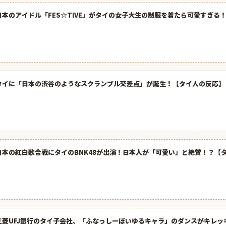
日本のアイドル「FES☆TIVE」がタイの女子大生の制服を着たら可愛すぎる
タイに「日本の渋谷のようなスクランブル交差点」が誕生！【タイ人の反応】
日本の紅白歌合戦にタイのBNK48が出演！日本人が「可愛い」と絶賛！？【
三菱UFJ銀行のタイ子会社、「ふなっしーぽいゆるキャラ」のダンスがキレッ