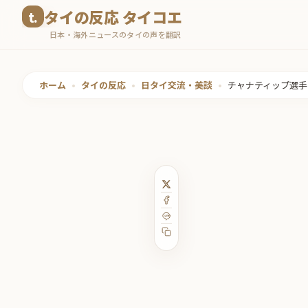
コ
タイの反応 タイコエ
ン
日本・海外ニュースのタイの声を翻訳
テ
ン
ツ
ホーム
•
タイの反応
•
日タイ交流・美談
•
チャナティップ選手
へ
ス
キ
ッ
プ