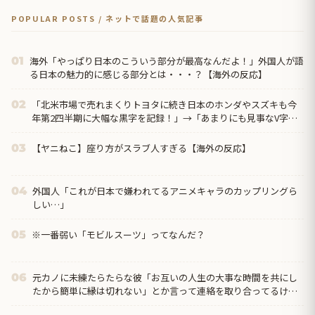
POPULAR POSTS / ネットで話題の人気記事
海外「やっぱり日本のこういう部分が最高なんだよ！」外国人が語
01
る日本の魅力的に感じる部分とは・・・？【海外の反応】
「北米市場で売れまくりトヨタに続き日本のホンダやスズキも今
02
年第2四半期に大幅な黒字を記録！」→「あまりにも見事なV字回
復‥」
【ヤニねこ】座り方がスラブ人すぎる【海外の反応】
03
外国人「これが日本で嫌われてるアニメキャラのカップリングら
04
しい…」
※一番弱い「モビルスーツ」ってなんだ？
05
元カノに未練たらたらな彼「お互いの人生の大事な時間を共にし
06
たから簡単に縁は切れない」とか言って連絡を取り合ってるけ
ど、元カノも満更じゃなさそうで気持ち悪い。