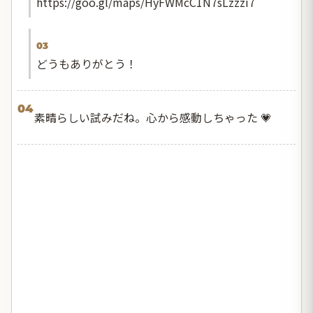
https://goo.gl/maps/HyFWMcC1N7sLzzzi7
03
どうもありがとう！
04
素晴らしい試みだね。心から感動しちゃった 💗