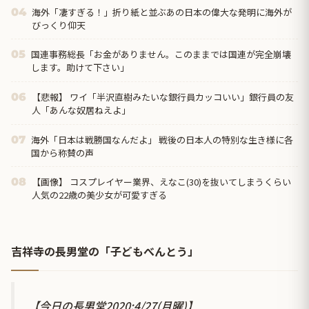
海外「凄すぎる！」折り紙と並ぶあの日本の偉大な発明に海外が
04
びっくり仰天
国連事務総長「お金がありません。このままでは国連が完全崩壊
05
します。助けて下さい」
【悲報】 ワイ「半沢直樹みたいな銀行員カッコいい」銀行員の友
06
人「あんな奴居ねえよ」
海外「日本は戦勝国なんだよ」 戦後の日本人の特別な生き様に各
07
国から称賛の声
【画像】 コスプレイヤー業界、えなこ(30)を抜いてしまうくらい
08
人気の22歳の美少女が可愛すぎる
吉祥寺の長男堂の「子どもべんとう」
【今日の長男堂2020:4/27(月曜)】