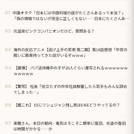
中国オタク「日本には中国料理の店がたくさんあるって本当？」
01
「偽の情報ではないが完全に正しくもない……日本にたくさんある
のは『中華料理』だから」
元温泉ピンクコンパニオンだけど、質問ある？
02
海外の反応アニメ【逃げ上手の若君 第二期】第16話感想「中世の
03
戦いに戦車持ってきた奴がいるぞｗｗｗ」
【画像】 パパ活待機中の子が20人ぐらい激写されるｗｗｗｗｗｗ
04
ｗｗｗｗｗ
【驚愕】 社長「役立たずの中年社員解雇したら若手もみんな辞め
05
てしまった…」
【艦これ】 E5にリシュジャン残し民はE4はどうやってるの？
06
楽韓さん、本日の動向 - 電気はそこそこ簡単に復旧、水道の復旧
07
は時間がかかる……か