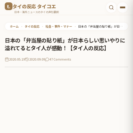
コ
タイの反応 タイコエ
ン
日本・海外ニュースのタイの声を翻訳
テ
ホーム
•
タイの反応
•
社会・事件・マナー
•
日本の「弁当屋の貼り紙」が日本らしい思いやりに溢れてるとタイ人が感動！【タイ人の反応】
ン
ツ
日本の「弁当屋の貼り紙」が日本らしい思いやりに
へ
溢れてるとタイ人が感動！【タイ人の反応】
ス
2020.05.19
2020.09.09
47 Comments
キ
ッ
プ