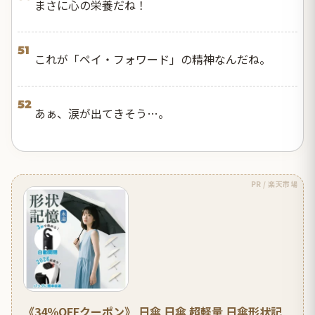
まさに心の栄養だね！
51
これが「ペイ・フォワード」の精神なんだね。
52
あぁ、涙が出てきそう…。
PR / 楽天市場
《34％OFFクーポン》 日傘 日傘 超軽量 日傘形状記