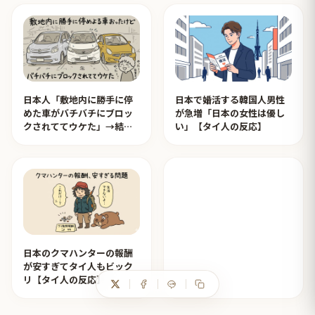
日本人「敷地内に勝手に停
日本で婚活する韓国人男性
めた車がバチバチにブロッ
が急増「日本の女性は優し
クされててウケた」→結末
い」【タイ人の反応】
がめっちゃおもろいｗｗｗ
【タイ人の反応】
日本のクマハンターの報酬
が安すぎてタイ人もビック
リ【タイ人の反応】