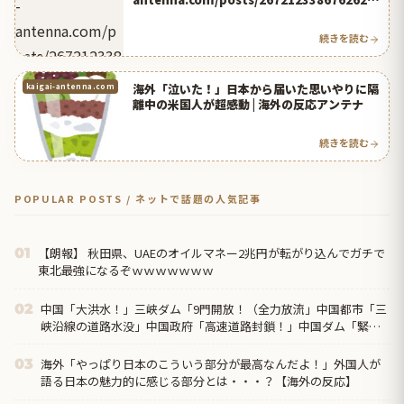
024
続きを読む
海外「泣いた！」日本から届いた思いやりに隔
kaigai-antenna.com
離中の米国人が超感動 | 海外の反応アンテナ
続きを読む
POPULAR POSTS / ネットで話題の人気記事
【朗報】 秋田県、UAEのオイルマネー2兆円が転がり込んでガチで
01
東北最強になるぞｗｗｗｗｗｗｗ
中国「大洪水！」三峡ダム「9門開放！（全力放流」中国都市「三
02
峡沿線の道路水没」中国政府「高速道路封鎖！」中国ダム「緊急
放流に合わせて開門（土砂崩れ発生」→
海外「やっぱり日本のこういう部分が最高なんだよ！」外国人が
03
語る日本の魅力的に感じる部分とは・・・？【海外の反応】