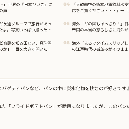
…」 世界の『日本びいき』に
「大韓航空の熊本地震飲料水支
04
の声
応をご覧ください・・・」→「
ど友達グループで旅行があっ
海外「どの国もあっさり！」日
06
たよ。写真いっぱい撮った」
帝国の本当の恐ろしさに海外が
らなんと…
ど奇襲を知る国ない、真珠湾
海外「まるでタイムスリップし
08
のか」…目を大きく開いた高
の江戸時代の街並みがそのまま
場所とは・・・？【海外の反応
スパゲティパンなど、パンの中に炭水化物を挟むのが好きです
れた「フライドポテトパン」が話題になりましたが、このパン