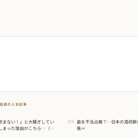
トで話題の人気記事
飲まない！』と大騒ぎしてい
島を不法占拠？…日本の高校新
02
しまった理由がこちら…（ブ
張＝