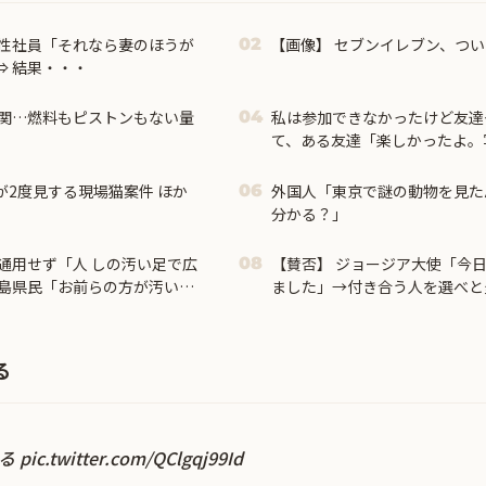
男性社員「それなら妻のほうが
【画像】 セブンイレブン、つ
02
⇒ 結果・・・
関…燃料もピストンもない量
私は参加できなかったけど友達
04
て、ある友達「楽しかったよ。
私「見せて」→ そしたらなん
が2度見する現場猫案件 ほか
外国人「東京で謎の動物を見た
06
分かる？」
通用せず「人 しの汚い足で広
【賛否】 ジョージア大使「今
08
島県民「お前らの方が汚いん
ました」→付き合う人を選べと炎
県民じゃ」
る
残る
pic.twitter.com/QClgqj99Id