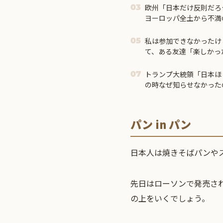
欧州「日本だけ反則だろ
03
ヨーロッパ全土から不満
私は参加できなかったけ
05
て、ある友達「楽しかっ
私「見せて」→ そした
トランプ大統領「日本ほ
07
の時なぜ知らせなかった
市首相＝
パン in パン
日本人は焼きそばパンや
先日はローソンで発売さ
の上をいくでしょう。