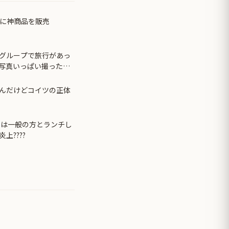
いに神商品を販売
グループで旅行があっ
写真いっぱい撮った」
と…
んだけどコイツの正体
日は一般の方とランチし
上????