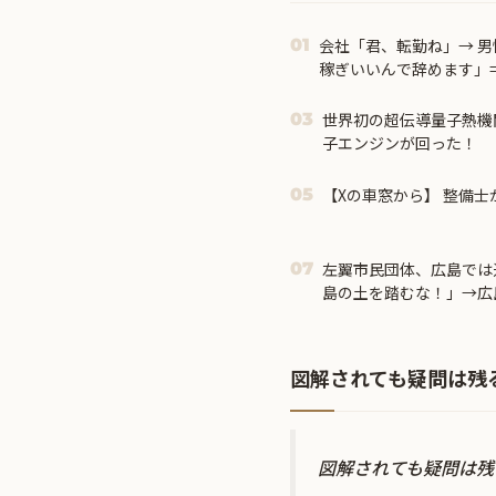
会社「君、転勤ね」→ 
01
稼ぎいいんで辞めます」
世界初の超伝導量子熱機
03
子エンジンが回った！
【Xの車窓から】 整備士
05
左翼市民団体、広島では
07
島の土を踏むな！」→広
じゃ！」「ワシらが広島
図解されても疑問は残
図解されても疑問は