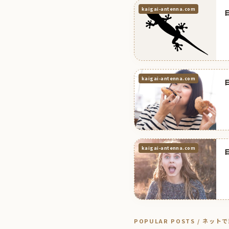
kaigai-antenna.com
kaigai-antenna.com
kaigai-antenna.com
POPULAR POSTS / ネッ