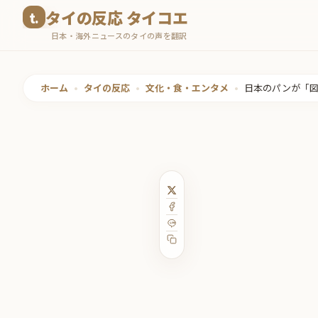
コ
タイの反応 タイコエ
ン
日本・海外ニュースのタイの声を翻訳
テ
ン
ツ
ホーム
•
タイの反応
•
文化・食・エンタメ
•
日本のパンが「図
へ
ス
キ
ッ
プ