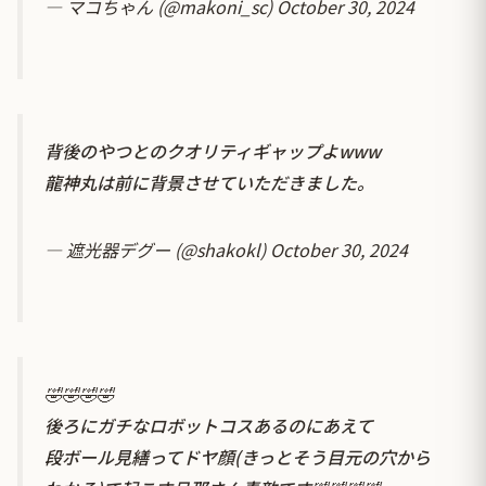
— マコちゃん (@makoni_sc)
October 30, 2024
背後のやつとのクオリティギャップよwww
龍神丸は前に背景させていただきました。
— 遮光器デグー (@shakokl)
October 30, 2024
🤣🤣🤣🤣
後ろにガチなロボットコスあるのにあえて
段ボール見繕ってドヤ顔(きっとそう目元の穴から