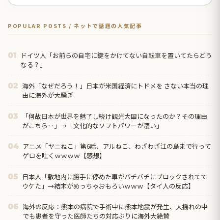
POPULAR POSTS / ネットで話題の人気記事
ドイツ人「お前らの自宅に鍵をかけてない自転車を置いてたらどう
01
なる？」
海外「なぜだろう！」日本が米国経済にトドメを さない本当の理
02
由に海外が大騒ぎ
「何故日本が世界を魅了し続け観光大国になったのか？その理由
03
がこちら‥」→「文化的なソフトパワーが凄い」
アニメ「ヤニねこ」第6話、アルねこ、わざわざ江の島まで行って
04
ゲロを吐くｗｗｗｗ【感想】
日本人「敷地内に勝手に停めた車がバチバチにブロックされてて
05
ウケた」→結末がめっちゃおもろいｗｗｗ【タイ人の反応】
海外の反応：熊本の病院で手術中に熊本地震が発生、大揺れの中
06
でも患者を守った医師たちの対応ぶりに海外大絶賛