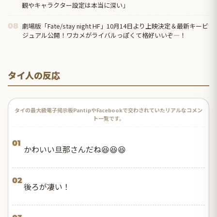
観やキャラクター設定は本当に深い」
劇場版「Fate/stay night HF」10月14日より上映決定＆最新キービ
08
ジュアル公開！ワカメがライバルっぽくて格好いいぞ―！
タイ人の反応
タイの最大級電子掲示板PantipやFacebookで交わされていたリアルなコメン
ト一覧です。
01
かわいい旦那さんだね😆😆😆
02
後ろが凄い！