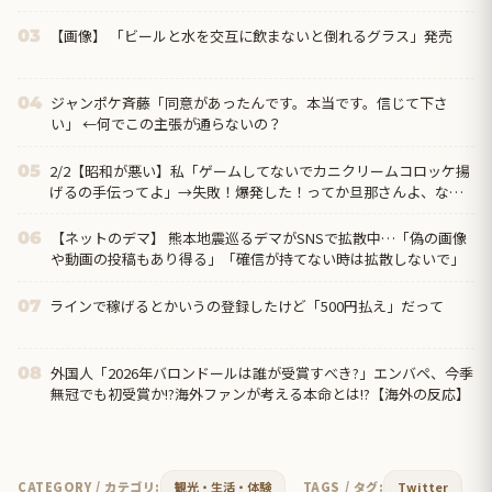
レベル!! 回転寿司しか行ったことない人はこれだから…」
【画像】 「ビールと水を交互に飲まないと倒れるグラス」発売
03
ジャンポケ斉藤「同意があったんです。本当です。信じて下さ
04
い」 ←何でこの主張が通らないの？
2/2【昭和が悪い】私「ゲームしてないでカニクリームコロッケ揚
05
げるの手伝ってよ」→失敗！爆発した！ってか旦那さんよ、なん
で文句言うわけ？→離婚の危機…クリームコロッケが憎い…
【ネットのデマ】 熊本地震巡るデマがSNSで拡散中…「偽の画像
06
や動画の投稿もあり得る」「確信が持てない時は拡散しないで」
ラインで稼げるとかいうの登録したけど「500円払え」だって
07
外国人「2026年バロンドールは誰が受賞すべき?」エンバペ、今季
08
無冠でも初受賞か!?海外ファンが考える本命とは!?【海外の反応】
CATEGORY / カテゴリ:
観光・生活・体験
TAGS / タグ:
Twitter