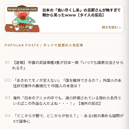
日本の「食い尽くし系」の旦那さんが怖すぎて
kaigai-antenna.com
朝から笑ったｗｗｗ【タイ人の反応】
続きを読む
POPULAR POSTS / ネットで話題の人気記事
【速報】 中露の武装軍艦4隻が日本一周『いつでも国家沈没させら
01
れるぞ』
「あきれてモノが言えない」「国を維持できるの？」外国人の永
02
住許可要件の厳格化で 中国人の本音は？
海外「日本のアニメの中でも、過小評価されている隠れた名作と
03
いえばこの作品なんだよね・・・！」【海外の反応】
「どこからが鬱で、どこからが甘え？」…あるX民の素朴な疑問が
04
Xで論争に