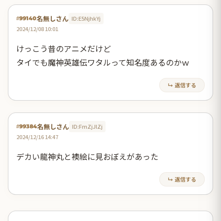
名無しさん
ID:E5NjhkYj
#99140
2024/12/08 10:01
けっこう昔のアニメだけど
タイでも魔神英雄伝ワタルって知名度あるのかｗ
↳ 返信する
名無しさん
ID:FmZjJlZj
#99384
2024/12/16 14:47
デカい龍神丸と襖絵に見おぼえがあった
↳ 返信する