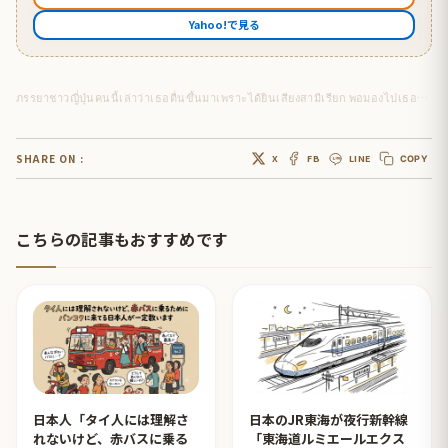
Yahoo!で見る
ภรรยาชาวญี่ปุ่นคนนี้เล่าว่าเธอตื่นขึ้นมาเพราะได้ยินเสียงสามีเรียก พอมองไปเธอก็พบกับเด็กน้อยวัย 49 เลยถ่ายรูปนี้ไว้แล้วนอนต่อ
SHARE ON :
X
FB
LINE
COPY
こちらの記事もおすすめです
日本人「タイ人には理解さ
日本のJR東海が夜行新幹線
れないけど、赤バスに乗る
「東海道ルミエールエクス