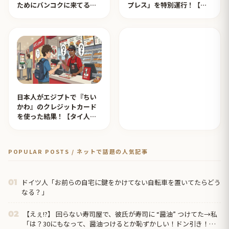
ためにバンコクに来てる日
プレス」を特別運行！【タ
本人が一定数います」【タ
イ人の反応】
イ人の反応】
日本人がエジプトで『ちい
かわ』のクレジットカード
を使った結果！【タイ人の
反応】
POPULAR POSTS / ネットで話題の人気記事
ドイツ人「お前らの自宅に鍵をかけてない自転車を置いてたらどう
01
なる？」
【えぇ!?】 回らない寿司屋で、彼氏が寿司に “醤油” つけてた→私
02
「は？30にもなって、醤油つけるとか恥ずかしい！ドン引き！低