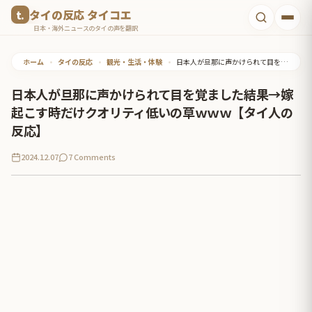
コ
タイの反応 タイコエ
ン
日本・海外ニュースのタイの声を翻訳
テ
ホーム
•
タイの反応
•
観光・生活・体験
•
日本人が旦那に声かけられて目を覚ました結果→嫁起こす時だけクオリティ低いの草ｗｗｗ【タイ人の反応】
ン
ツ
日本人が旦那に声かけられて目を覚ました結果→嫁
へ
起こす時だけクオリティ低いの草ｗｗｗ【タイ人の
ス
反応】
キ
2024.12.07
7 Comments
ッ
プ