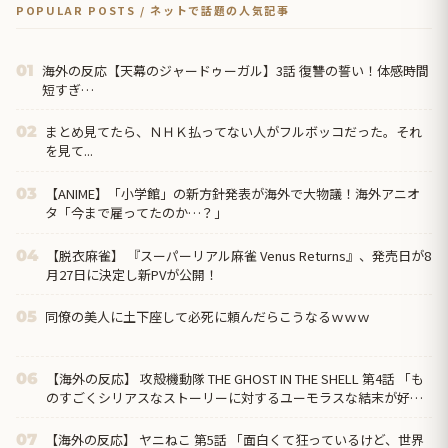
POPULAR POSTS / ネットで話題の人気記事
海外の反応【天幕のジャードゥーガル】3話 復讐の誓い！体感時間
01
短すぎ…
まとめ見てたら、ＮＨＫ払ってない人がフルボッコだった。それ
02
を見て...
【ANIME】「小学館」の新方針発表が海外で大物議！海外アニオ
03
タ「今まで雇ってたのか…？」
【脱衣麻雀】 『スーパーリアル麻雀 Venus Returns』、発売日が8
04
月27日に決定し新PVが公開！
同僚の美人に土下座して必死に頼んだらこうなるｗｗｗ
05
【海外の反応】 攻殻機動隊 THE GHOST IN THE SHELL 第4話 「も
06
のすごくシリアスなストーリーに対するユーモラスな結末が好
き」
【海外の反応】 ヤニねこ 第5話 「面白くて狂っているけど、世界
07