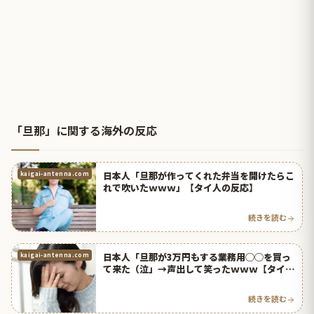
「旦那」に関する海外の反応
日本人「旦那が作ってくれた弁当を開けたらこ
kaigai-antenna.com
れで吹いたｗｗｗ」【タイ人の反応】
続きを読む
日本人「旦那が3万円もする業務用◯◯を買っ
kaigai-antenna.com
て来た（泣」→声出して笑ったｗｗｗ【タイ人
の反応】
続きを読む