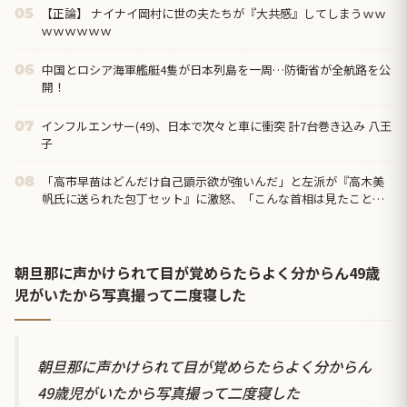
【正論】 ナイナイ岡村に世の夫たちが『大共感』してしまうｗｗ
05
ｗｗｗｗｗｗ
中国とロシア海軍艦艇4隻が日本列島を一周…防衛省が全航路を公
06
開！
インフルエンサー(49)、日本で次々と車に衝突 計7台巻き込み 八王
07
子
「高市早苗はどんだけ自己顕示欲が強いんだ」と左派が『高木美
08
帆氏に送られた包丁セット』に激怒、「こんな首相は見たことが
ない」と言い張るも……
朝旦那に声かけられて目が覚めらたらよく分からん49歳
児がいたから写真撮って二度寝した
朝旦那に声かけられて目が覚めらたらよく分からん
49歳児がいたから写真撮って二度寝した