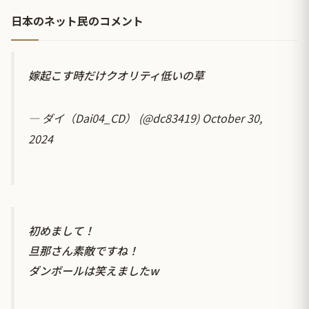
日本のネット民のコメント
嫁起こす時だけクオリティ低いの草
— ダイ（Dai04_CD） (@dc83419)
October 30,
2024
初めまして！
旦那さん素敵ですね！
ダンボールは笑えましたw