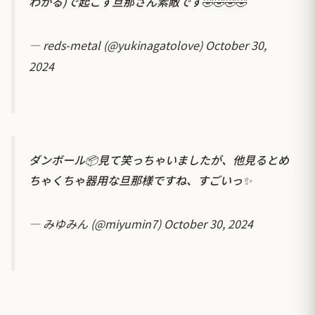
わかる)で起こす旦那さん素敵です🤣🤣🤣🤣
— reds-metal (@yukinagatolove)
October 30,
2024
ダンボール📦見て笑っちゃいましたが、他見るとめ
ちゃくちゃ器用な旦那様ですね、すごいっ✨
— みゆみん (@miyumin7)
October 30, 2024