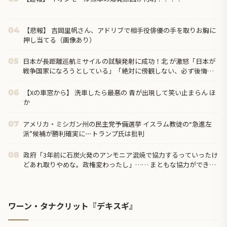
【悲報】 吉岡里帆さん、アドリブで相手役俳優の手を取りお胸に
04
押し当てる（画像あり）
日本が長距離巡航ミサイルの試験発射に成功！北 が激怒「日本が
05
戦争国家になろうとしている」「絶対に傍観しない、必ず後悔さ
せる」
【Xの車窓から】 洗車したら最悪の 青が出現して笑い止まらん ほ
06
か
アメリカ・ミシガン州の民主党予備選挙 イスラム教徒の“急進左
07
派”候補が勝利確実に⋯トランプ氏は批判
政府「3年前に石炭火発のアンモニア混焼で協力するっていったけ
08
どあれ取りやめな。政権変わったし」…… まともな協力ができな
い理由、これなんですよね
ワーン・タナクリット『デキスギ』