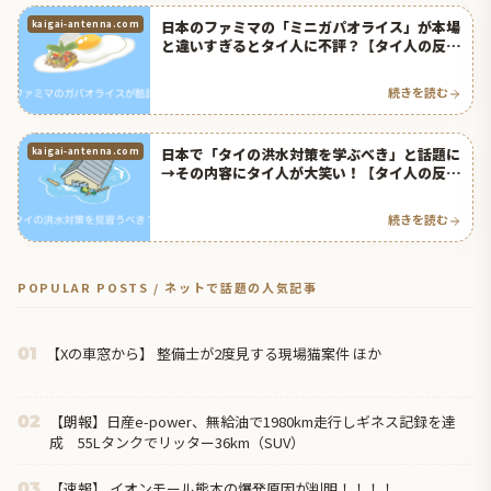
日本のファミマの「ミニガパオライス」が本場
kaigai-antenna.com
と違いすぎるとタイ人に不評？【タイ人の反
応】
続きを読む
日本で「タイの洪水対策を学ぶべき」と話題に
kaigai-antenna.com
→その内容にタイ人が大笑い！【タイ人の反
応】
続きを読む
POPULAR POSTS / ネットで話題の人気記事
【Xの車窓から】 整備士が2度見する現場猫案件 ほか
01
【朗報】日産e-power、無給油で1980km走行しギネス記録を達
02
成 55Lタンクでリッター36km（SUV）
【速報】 イオンモール熊本の爆発原因が判明！！！！
03