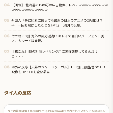
【画像】 北海道の1500万の中古物件、レベチｗｗｗｗｗｗｗｗｗ
04
ｗｗｗｗｗｗｗｗｗｗｗ
外国人「特に印象に残ってる最近の日本のアニメのOP/EDは？」
05
→「一回も飛ばしたことないわ」（海外の反応）
ヤニねこ 3話 海外の反応 感想：キレイで面白いパーフェクト美
06
人、カンサイ猫登場。
【艦これ】 E5の対潜レベリング用に装備調整してるんだけ
07
ど・・・
海外の反応【天幕のジャードゥーガル】1・2話 山田監督GOAT！
08
映像もOP・EDも全部最高…
タイ人の反応
タイの最大級電子掲示板PantipやFacebookで交わされていたリアルなコメン