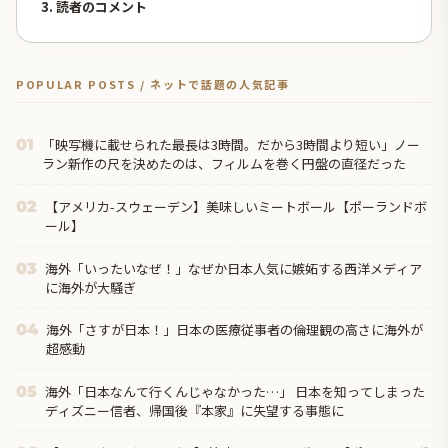
3. 読者のコメント
POPULAR POSTS / ネットで話題の人気記事
「映写機に載せられた最長は3時間。だから3時間より短い」ノー
01
ラン新作の尺を決めたのは、フィルムを巻く円盤の直径だった
【アメリカ-スウェーデン】美味しいミートボール【ポーランドボ
02
ール】
海外「いったいなぜ！」なぜか日本人気に嫉妬する西洋メディア
03
に海外が大騒ぎ
海外「さすが日本！」日本の医療従事者の倫理観の高さに海外が
04
超感動
海外「日本なんて行くんじゃなかった…」 日本を知ってしまった
05
ディズニー信者、帰国後『本家』に失望する事態に