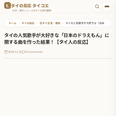
コ
タイの反応 タイコエ
ン
日本・海外ニュースのタイの声を翻訳
テ
ホーム
•
タイの反応
•
日タイ交流・美談
•
タイの人気歌手が大好きな「日本のドラえもん」に関する曲を作った結果！【タイ人の反応】
ン
ツ
タイの人気歌手が大好きな「日本のドラえもん」に
へ
関する曲を作った結果！【タイ人の反応】
ス
2019.12.23
6 Comments
キ
ッ
プ