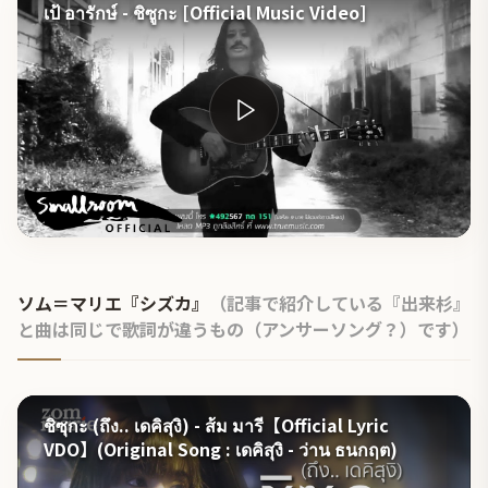
เป้ อารักษ์ - ชิซูกะ [Official Music Video]
ソム＝マリエ『シズカ』
（記事で紹介している『出来杉』
と曲は同じで歌詞が違うもの（アンサーソング？）です）
ชิซุกะ (ถึง.. เดคิสุงิ) - ส้ม มารี【Official Lyric
VDO】(Original Song : เดคิสุงิ - ว่าน ธนกฤต)