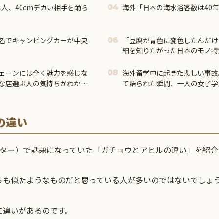
海外「日本の海水浴客数は40
04
名でキャンピングカーが中央
「豆腐が青色に変色したんだけ
06
細を知りたがった日本のモノ特
ェーンには全く魅力を感じな
海外留学中に起きた悲しい事故
08
な店選ぶ人の気持ちがわから
て語られた瞬間、一人の女子学
の違い
ッター）で話題になっていた「ガチョウとアヒルの違い」を紹介
らも似たようなものだと思っている人が多いのではないでしょ
に違いがあるのです。