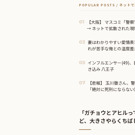
POPULAR POSTS / ネッ
【大阪】 マスコミ「警察
01
→ ネットで拡散された
が発覚 → ………
妻はわかりやすい愛情表
03
れが苦手な俺との温度差
インフルエンサー(49)
05
き込み 八王子
【悲報】 玉川徹さん、
07
「絶対に死刑にならない
た！」 → 元警官のマジ
「ガチョウとアヒルっ
ど、大きさやらくちば