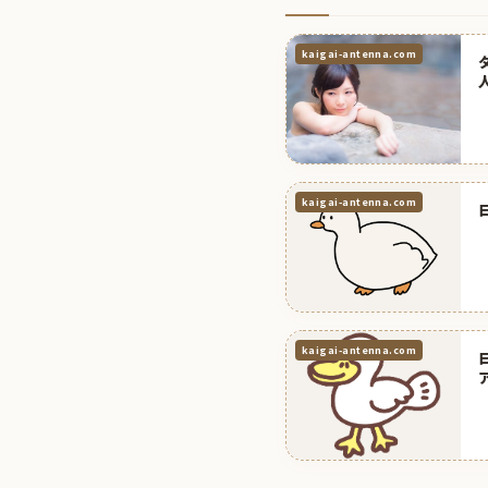
kaigai-antenna.com
kaigai-antenna.com
kaigai-antenna.com