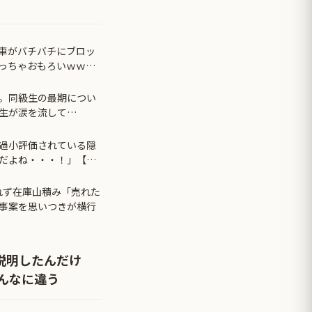
車がバチバチにブロッ
っちゃおもろいｗｗｗ
。同級生の最期につい
生が涙を流して…
過小評価されている隠
だよね・・・！」【海
れず在庫山積み「売れた
事案を思いつきが横行
説明したんだけ
んなに違う