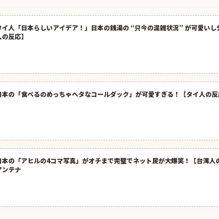
タイ人「日本らしいアイデア！」日本の銭湯の “只今の混雑状況” が可愛い
人の反応】
日本の「食べるのめっちゃヘタなコールダック」が可愛すぎる！【タイ人の反
日本の「アヒルの4コマ写真」がオチまで完璧でネット民が大爆笑！【台湾人の反
アンテナ