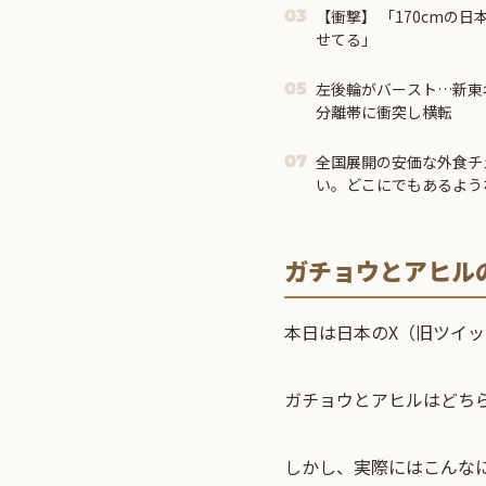
【衝撃】 「170cmの日本人、40cmデカい相手を踊ら
03
せてる」
左後輪がバースト…新東
05
分離帯に衝突し横転
全国展開の安価な外食チ
07
い。どこにでもあるよう
ない
ガチョウとアヒル
本日は日本のX（旧ツイ
ガチョウとアヒルはどち
しかし、実際にはこんな