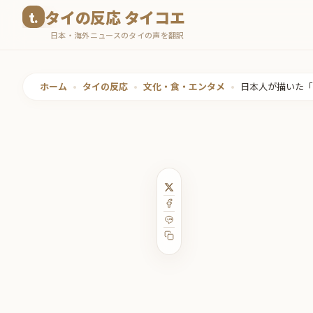
コ
タイの反応 タイコエ
ン
日本・海外ニュースのタイの声を翻訳
テ
ン
ツ
ホーム
•
タイの反応
•
文化・食・エンタメ
•
日本人が描いた「
へ
ス
キ
ッ
プ