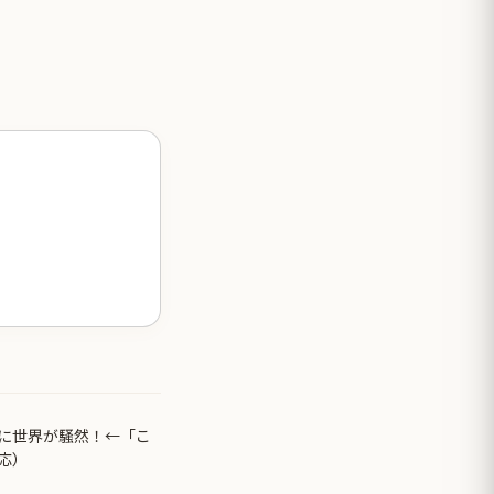
に世界が騒然！←「こ
応）