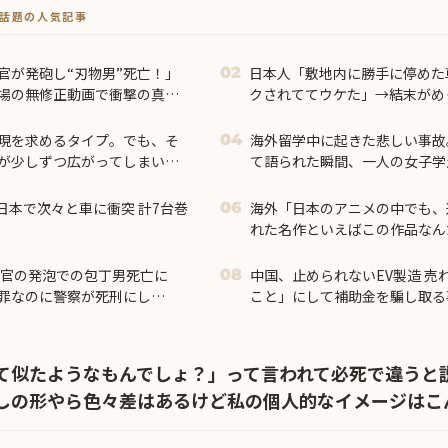
トで話題の人気記事
官が発砲し“刃物男”死亡！」
日本人「敷地内に勝手に停めた
02
現場の無修正動画で衝撃の真相
クされててウケた」→結末がめ
【タイ人の反応】
現を求めるタイプ。でも、そ
海外留学中に起きた悲しい事故
04
が少しずつ広がってしまい…
て語られた瞬間、一人の女子学
、日本で次々と車に衝突 計7台巻
海外「日本のアニメの中でも、
06
れた名作といえばこの作品なん
外の反応】
警官の発泡での包丁男死亡に
中国、止められないEV製造 売
08
罪なのに警察が死刑にし
こと」にして補助金を騙し取る
レスがコチラ → ………
て似たようなもんでしょ？」って言われて必死で違うと
しの形やら色々差はあるけど私の個人的なイメージはこ