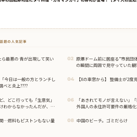
トで話題の人気記事
たら最悪の 青が出現して笑い
原爆ドーム前に居座る”市民団
02
の瞬間に周囲で見守っていた観
使「今日は一般の方とランチし
【Xの車窓から】 整備士が2度
04
べと炎上????
ど、どこ行っても「生意気」
「あきれてモノが言えない」「
06
けわからなかったんだが、あ
外国人の永住許可要件の厳格化
見に大きく差がある事に気づ
関…燃料もピストンもない量
中国のビーチ。ゴミだらけ
08