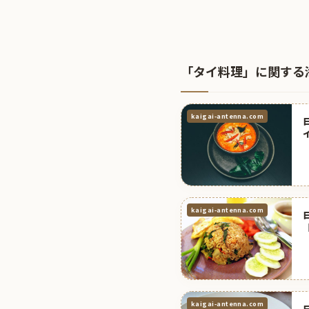
「タイ料理」に関する
kaigai-antenna.com
kaigai-antenna.com
kaigai-antenna.com