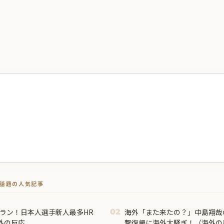
トで話題の人気記事
ムラン！日本人選手新人最多HR
海外「また来たの？」中島翔哉
02
外の反応
撃復帰に海外大騒ぎ！（海外の