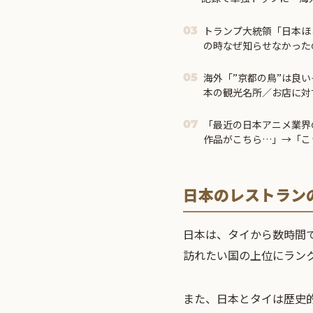
トランプ大統領「日本ほ
03
の時なぜ知らせなかった
市首相＝
海外「”京都の鳥”は良
05
本の観光名所／お店に対
「最近の日本アニメ業界
07
作品がこちら…」→「こ
ル」＝
日本のレストラン
日本は、タイから数時間
訪れたい国の上位にラン
また、日本とタイは歴史