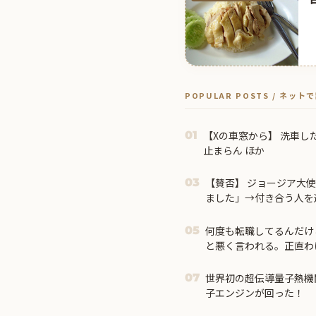
POPULAR POSTS / ネッ
【Xの車窓から】 洗車し
01
止まらん ほか
【賛否】 ジョージア大
03
ました」→付き合う人を選
何度も転職してるんだけ
05
と悪く言われる。正直わ
るとき他人と自分では外
いて…
世界初の超伝導量子熱機
07
子エンジンが回った！