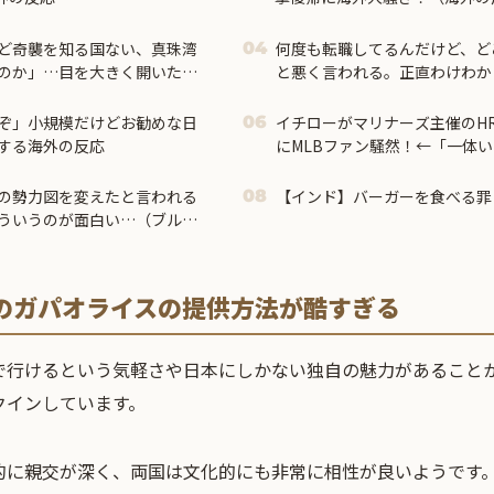
ど奇襲を知る国ない、真珠湾
何度も転職してるんだけど、ど
04
のか」…目を大きく開いた高
と悪く言われる。正直わけわか
るとき他人と自分では外見に大
いて…
いぞ」小規模だけどお勧めな日
イチローがマリナーズ主催のH
06
する海外の反応
にMLBファン騒然！←「一体
の反応）
の勢力図を変えたと言われる
【インド】バーガーを食べる罪
08
ういうのが面白い…（ブルブ
のガパオライスの提供方法が酷すぎる
で行けるという気軽さや日本にしかない独自の魅力があること
クインしています。
的に親交が深く、両国は文化的にも非常に相性が良いようです