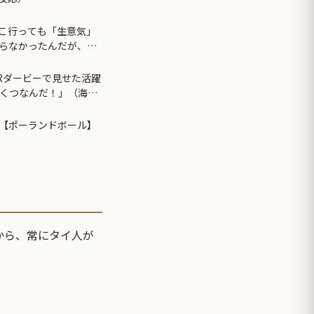
こ行っても「生意気」
らなかったんだが、あ
きく差がある事に気づ
Rダービーで見せた活躍
いくつなんだ！」（海外
【ポーランドボール】
から、常にタイ人が
。