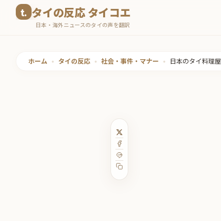
コ
タイの反応 タイコエ
ン
日本・海外ニュースのタイの声を翻訳
テ
ン
ツ
ホーム
•
タイの反応
•
社会・事件・マナー
•
日本のタイ料理屋
へ
ス
キ
ッ
プ