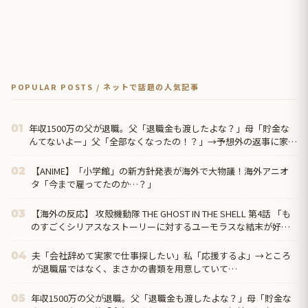
POPULAR POSTS / ネットで話題の人気記事
年収1500万の父が退職。父「退職金も渡したよな？」母「貯金な
01
んてないよー」父「全部なくなったの！？」→予想外の返事に家族
騒然となり…
【ANIME】「小学館」の新方針発表が海外で大物議！海外アニオ
02
タ「今まで雇ってたのか…？」
【海外の反応】 攻殻機動隊 THE GHOST IN THE SHELL 第4話 「も
03
のすごくシリアスなストーリーに対するユーモラスな結末が好
き」
夫「会社辞めて実家で仕事探したい」私「応援するよ」→ところ
04
が退職届ではなく、まさかの書類を用意していて…
年収1500万の父が退職。父「退職金も渡したよな？」母「貯金な
05