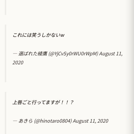
これには笑うしかないw
— 選ばれた綾鷹 (@YjCvSy0rWU0rWpM)
August 11,
2020
上唇ごと行ってますが！！？
— あきら (@hinotaro0804)
August 11, 2020