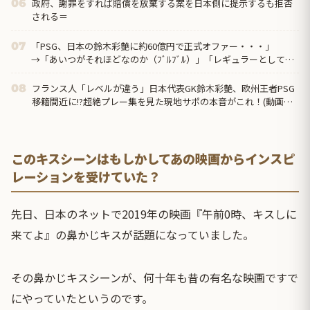
政府、謝罪をすれば賠償を放棄する案を日本側に提示するも拒否
06
される＝
「PSG、日本の鈴木彩艶に約60億円で正式オファー・・・」
07
→「あいつがそれほどなのか（ﾌﾞﾙﾌﾞﾙ）」「レギュラーとして出
れるとは思わないけど、それでもやっぱり羨ましいね」
フランス人「レベルが違う」日本代表GK鈴木彩艶、欧州王者PSG
08
移籍間近に!?超絶プレー集を見た現地サポの本音がこれ！(動画あ
り)【海外の反応】
このキスシーンはもしかしてあの映画からインスピ
レーションを受けていた？
先日、日本のネットで2019年の映画『午前0時、キスしに
来てよ』の鼻かじキスが話題になっていました。
その鼻かじキスシーンが、何十年も昔の有名な映画ですで
にやっていたというのです。