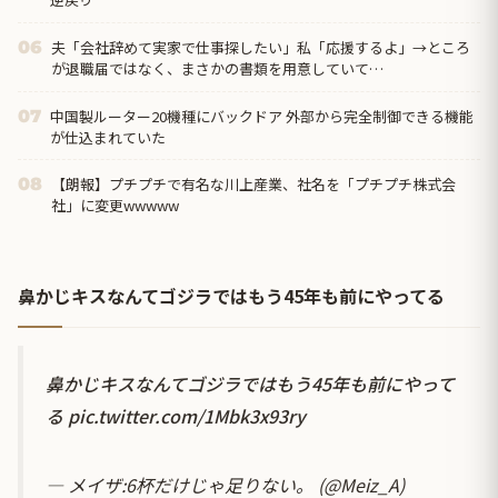
夫「会社辞めて実家で仕事探したい」私「応援するよ」→ところ
06
が退職届ではなく、まさかの書類を用意していて…
中国製ルーター20機種にバックドア 外部から完全制御できる機能
07
が仕込まれていた
【朗報】プチプチで有名な川上産業、社名を「プチプチ株式会
08
社」に変更wwwww
鼻かじキスなんてゴジラではもう45年も前にやってる
鼻かじキスなんてゴジラではもう45年も前にやって
る
pic.twitter.com/1Mbk3x93ry
— メイザ:6杯だけじゃ足りない。 (@Meiz_A)