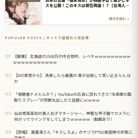
日本の女優「橋本環奈」が映画予告で鼻かじキ
スを公開！このキスは賛否両論！？【台湾人の
反応】 | 海外の反応アンテナ
続きを読む
POPULAR POSTS / ネットで話題の人気記事
【画像】 北海道の1500万の中古物件、レベチｗｗｗｗｗｗｗｗｗ
01
ｗｗｗｗｗｗｗｗｗｗｗ
【Xの車窓から】 洗車したら最悪の 青が出現して笑い止まらん ほ
02
か
「視聴者ナメとんか？」YouTubeの広告に流れてきた“冷凍庫の霜
03
取りスプレー”が詐欺丸出しだと話題にｗｗｗｗ
仙台育英高校の美人女子マネージャー、神聖な甲子園でカメラに
04
向かってウインクをしてしまうｗｗｗｗｗ（動画あり）
【悲報】 渡邊渚さん「キスしろよ」のヤジでPTSD発症時の状態に
05
逆戻り