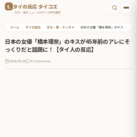
コ
タイの反応 タイコエ
ン
日本・海外ニュースのタイの声を翻訳
テ
ホーム
•
タイの反応
•
文化・食・エンタメ
•
日本の女優「橋本環奈」のキスが45年前のアレにそっくりだと話題に！【タイ人の反応】
ン
ツ
日本の女優「橋本環奈」のキスが45年前のアレにそ
へ
っくりだと話題に！【タイ人の反応】
ス
2020.08.24
9 Comments
キ
ッ
プ