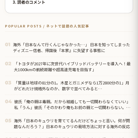
3. 読者のコメント
POPULAR POSTS / ネットで話題の人気記事
海外「日本なんて行くんじゃなかった…」 日本を知ってしまった
01
ディズニー信者、帰国後『本家』に失望する事態に
「トヨタが2027年に次世代ハイブリッドバッテリーを導入へ！最
02
大1000kmの航続距離や超高速充電を目指す」
「質量は地球の81分の1。木星とガニメデなら1万2800分の1」月
03
がどれだけ規格外なのか、数字で並べてみると…
彼氏「俺の親は毒親。だから結婚しても一切関わらなくていい」
04
私「うん」彼氏「そのかわり俺もお前の親と一切関わらない。結
婚の挨拶にも行かない」私「えっ」
海外「日本のキュウリを育ててるんだけどちょっと苦い。何が問
05
題なんだろう？」日本のキュウリの栽培方法に対する海外の反応