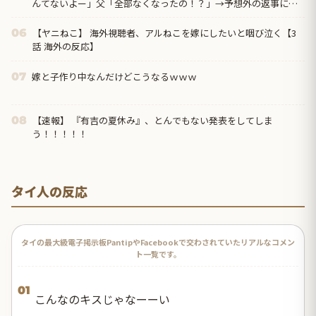
んてないよー」父「全部なくなったの！？」→予想外の返事に家
族騒然となり…
【ヤニねこ】 海外視聴者、アルねこを嫁にしたいと咽び泣く【3
06
話 海外の反応】
嫁と子作り中なんだけどこうなるｗｗｗ
07
【速報】 『有吉の夏休み』、とんでもない発表をしてしま
08
う！！！！！
タイ人の反応
タイの最大級電子掲示板PantipやFacebookで交わされていたリアルなコメン
ト一覧です。
01
こんなのキスじゃなーーい