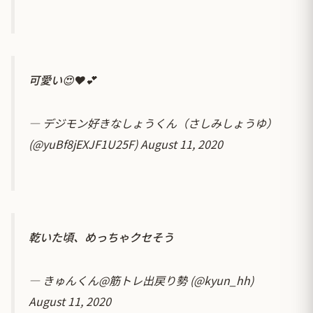
可愛い😍❤️💕
— デジモン好きなしょうくん（さしみしょうゆ）
(@yuBf8jEXJF1U25F)
August 11, 2020
乾いた頃、めっちゃクセそう
— きゅんくん@筋トレ出戻り勢 (@kyun_hh)
August 11, 2020