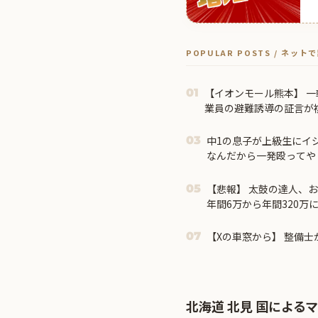
POPULAR POSTS / ネッ
【イオンモール熊本】 
01
業員の避難誘導の証言が
抵触していた疑い
中1の息子が上級生にイ
03
なんだから一発殴ってや
たら・・・
【悲報】 太鼓の達人、
05
年間6万から年間320万
【Xの車窓から】 整備士
07
北海道 北見 国による