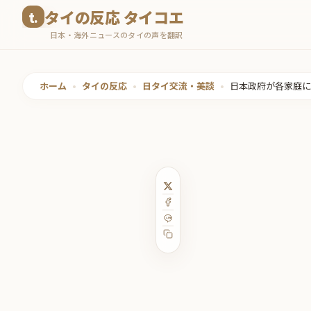
コ
タイの反応 タイコエ
ン
日本・海外ニュースのタイの声を翻訳
テ
ン
ツ
ホーム
•
タイの反応
•
日タイ交流・美談
•
日本政府が各家庭に
へ
ス
キ
ッ
プ