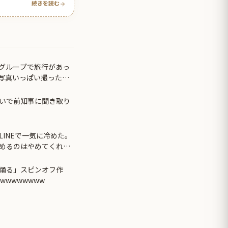
続きを読む
グループで旅行があっ
写真いっぱい撮った」
と…
いで前知事に聞き取り
INEで一気に冷めた。
めるのはやめてくれ」
と…
踊る」スピンオフ作
wwwwwwww