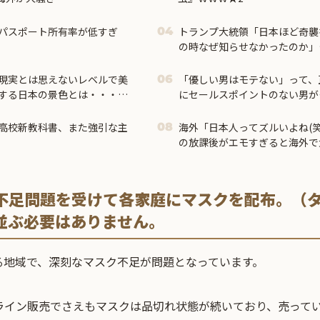
パスポート所有率が低すぎ
トランプ大統領「日本ほど奇襲
04
の時なぜ知らせなかったのか」
市首相＝
現実とは思えないレベルで美
「優しい男はモテない」って、
06
する日本の景色とは・・・？
にセールスポイントのない男が
優しさ自体を好きではない
高校新教科書、また強引な主
海外「日本人ってズルいよね(笑
08
の放課後がエモすぎると海外で
不足問題を受けて各家庭にマスクを配布。（
並ぶ必要はありません。
る地域で、深刻なマスク不足が問題となっています。
ライン販売でさえもマスクは品切れ状態が続いており、売って