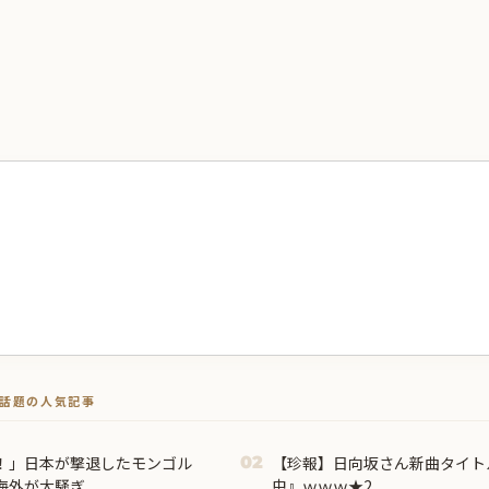
トで話題の人気記事
！」日本が撃退したモンゴル
【珍報】日向坂さん新曲タイト
02
海外が大騒ぎ
虫』ｗｗｗ★2