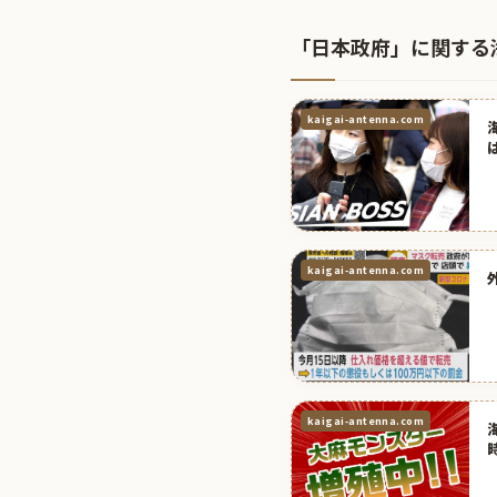
「日本政府」に関する
kaigai-antenna.com
kaigai-antenna.com
kaigai-antenna.com