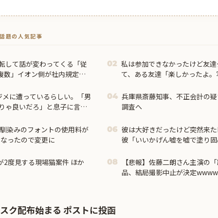
トで話題の人気記事
一転して話が変わってくる「従
私は参加できなかったけど友達
02
複数」イオン側が社内規定に
て、ある友達「楽しかったよ。
私「見せて」→ そしたらなん
ジメに遭っているらしい。「男
兵庫県斎藤知事、不正会計の疑
04
りゃ良いだろ」と息子に言っ
調査へ
お馴染みのフォントの使用料が
彼は大好きだったけど突然来たL
06
になったので変更に
彼「いいかげん嘘を嘘で塗り固
私「どういう意味？」→ する
が2度見する現場猫案件 ほか
【悲報】佐藤二朗さん主演の「
08
品、結局撮影中止が決定wwww
マスク配布始まる ポストに投函