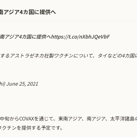
南アジア4カ国に提供へ
南アジア4カ国に提供へ
https://t.co/nXbhJQeVbF
するアストラゼネカ社製ワクチンについて、タイなどの4カ国
i)
June 25, 2021
中旬からCOVAXを通じて、東南アジア、南アジア、太平洋諸島の
ワクチンを提供する予定です。