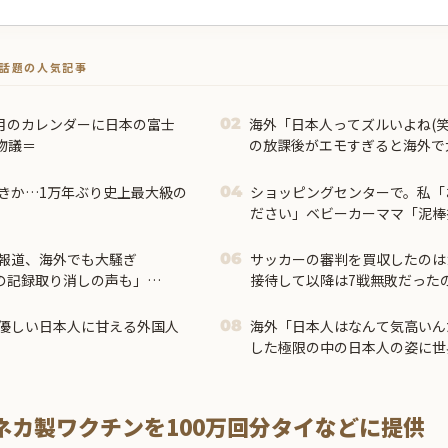
トで話題の人気記事
3月のカレンダーに日本の富士
海外「日本人ってズルいよね(笑
02
物議＝
の放課後がエモすぎると海外で
きか…1万年ぶり史上最大級の
ショッピングセンターで。私「
04
ださい」ベビーカーママ「泥棒
ートが鳴った理由を調べた結果
報道、海外でも大騒ぎ
サッカーの審判を買収したのは
06
強の記録取り消しの声も」
接待して以降は7戦無敗だった
002年まで疑う価値がある」
をサッカー選手が足で蹴り飛
優しい日本人に甘える外国人
海外「日本人はなんて気高いん
08
した極限の中の日本人の姿に世
ネカ製ワクチンを100万回分タイなどに提供