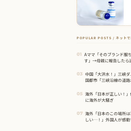
POPULAR POSTS / ネッ
Aママ「そのブランド服
01
す」→母親に報告したら
求をされて…
中国「大洪水！」三峡ダ
03
国都市「三峡沿線の道路
鎖！」中国ダム「緊急放
発生」→
海外「日本が正しい！」
05
に海外が大騒ぎ
海外「日本のこの場所は
07
しい…！」外国人が感動
【海外の反応】