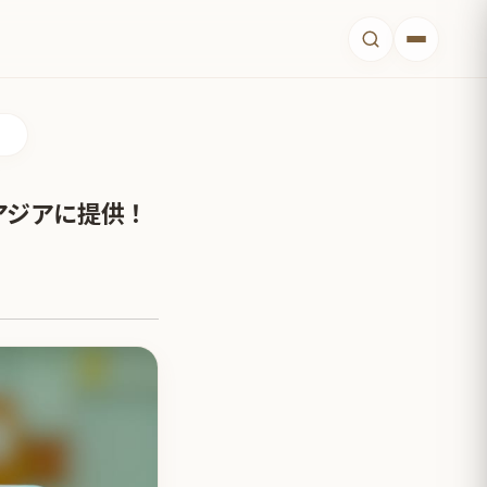
】
アジアに提供！