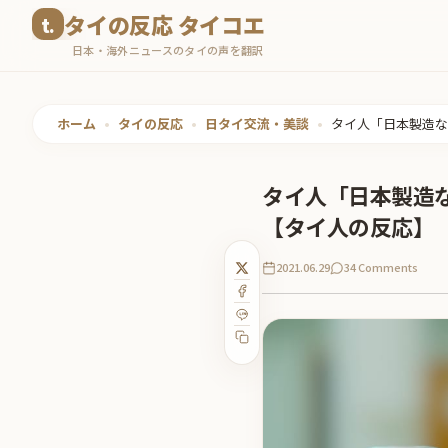
コ
タイの反応 タイコエ
ン
日本・海外ニュースのタイの声を翻訳
テ
ン
ツ
ホーム
•
タイの反応
•
日タイ交流・美談
•
タイ人「日本製造な
へ
ス
タイ人「日本製造
キ
【タイ人の反応】
ッ
プ
2021.06.29
34 Comments