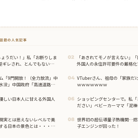
トで話題の人気記事
ちょうだい！」私「お断りしま
「あきれてモノが言えない」「
02
逆ギレされ、とんでもない要
外国人の永住許可要件の厳格化
ム「9門開放！（全力放流」中
VTuberさん、祖母の「家族
04
水没」中国政府「高速道路封
ｗｗｗｗｗｗｗ
流に合わせて開門（土砂崩れ
優しい日本人に甘える外国人
ショッピングセンターで。私「
06
ださい」ベビーカーママ「泥棒
ートが鳴った理由を調べた結果
現実とは思えないレベルで美
世界初の超伝導量子熱機関…燃
08
する日本の景色とは・・・？
子エンジンが回った！