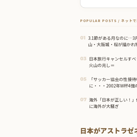
POPULAR POSTS / ネッ
3.1節がある月なのに…
01
山・大阪城・桜が描かれ
日本旅行キャンセルすべ
03
火山の兆し＝
「サッカー協会の性接待
05
に・・・2002年W杯4
→「マジで国の恥だ」「2
「国民や国が築いた国格
海外「日本が正しい！」
07
ばすね」
に海外が大騒ぎ
日本がアストラゼ