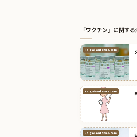
「ワクチン」に関する
kaigai-antenna.com
kaigai-antenna.com
kaigai-antenna.com