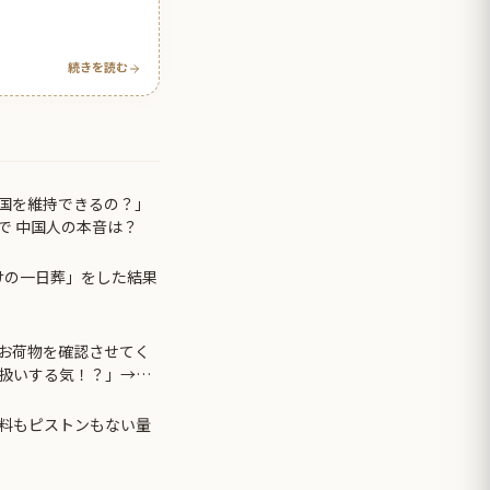
続きを読む
国を維持できるの？」
で 中国人の本音は？
だけの一日葬」をした結果
お荷物を確認させてく
扱いする気！？」→ゲ
…
料もピストンもない量