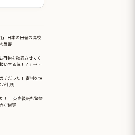
)」 日本の田舎の高校
大反響
お荷物を確認させてく
扱いする気！？」→ゲ
…
ガチだった！ 審判を性
のが判明
だ！」 英高級紙も驚愕
界が衝撃