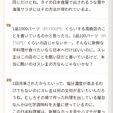
同じだけどね。タイの日本食屋で出されるうな重や
海藻サラダにはその方法が使われているよ。
19
1品1000バーツ
（約3500円）
くらいする高級店のこ
とを書いているのかと思ったら、1品100バーツ
（約
350円）
くらいの店じゃないか…。そんなに新鮮な
手料理が食べたいなら日本へ行けばいいのに。スレ
主はこの店のことを酷い店だと書いているけど、本
当に酷いのはスレ主の方なんじゃないかな？
20
1回冷凍されたからといって、塩分濃度が高まるわ
けでもないのにスレ主は何の文句が言いたいんだろ
うね。むしろその場で作った料理を出している屋台
なんかは化学調味料を大量に使っているのに。
この日本料理屋は、新鮮なホッキ貝やハマチが乗っ