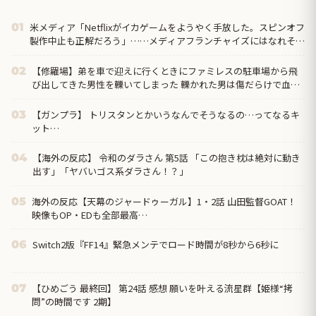
米メディア「Netflixがイカゲームをようやく手放した。スピンオフ
01
製作中止も正解だろう」……メディアフランチャイズにはなれそう
にもなかったからねぇ
【修羅場】弟を車で迎えに行くときにファミレスの駐車場から飛
02
び出してきた男性を轢いてしまった 轢かれた男は傷だらけで血ま
みれなのに凄い大声て喚いて暴れまくり…
【ガンプラ】 トリスタンとかいうなんでそうなるの…ってなるキ
03
ット…
【海外の反応】 令和のダラさん 第5話 「この抱き枕は絶対に動き
04
出す」「ヤバいゴス系ダラさん！？」
海外の反応【天幕のジャードゥーガル】1・2話 山田監督GOAT！
05
映像もOP・EDも全部最高…
Switch2版『FF14』緊急メンテでロード時間が8秒から6秒に
06
【ひめごう 最終回】 第24話 感想 願いを叶える流星群【姫様“拷
07
問”の時間です 2期】