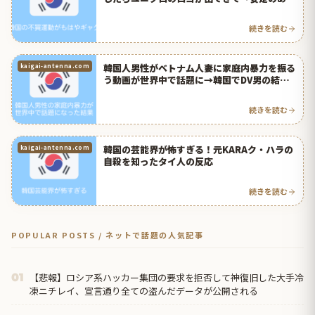
国」「笑わせたいのか？」と日本で話題に【タ
イ人の反応】
続きを読む
韓国人男性がベトナム人妻に家庭内暴力を振る
kaigai-antenna.com
う動画が世界中で話題に→韓国でDV男の結婚
を禁止する法律が制定へ【タイ人の反応】
続きを読む
韓国の芸能界が怖すぎる！元KARAク・ハラの
kaigai-antenna.com
自殺を知ったタイ人の反応
続きを読む
POPULAR POSTS / ネットで話題の人気記事
【悲報】ロシア系ハッカー集団の要求を拒否して神復旧した大手冷
01
凍ニチレイ、宣言通り全ての盗んだデータが公開される