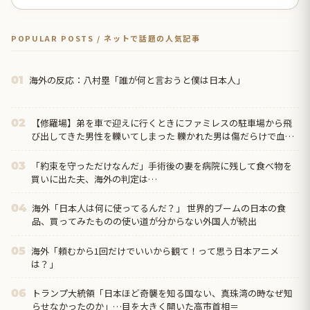
POPULAR POSTS / ネットで話題の人気記事
海外の反応：八村塁「誰が何と言おうと僕は日本人」
01
【修羅場】弟を車で迎えに行くときにファミレスの駐車場から飛
02
び出してきた男性を轢いてしまった 轢かれた男は傷だらけで血ま
みれなのに凄い大声て喚いて暴れまくり…
「約束を守っただけなんだ」手術後の妻を病院に残して食べ物を
03
買いに出た夫、海外の判定は…
海外「日本人は何に使ってるんだ？」 世界的ブームの日本の食
04
品、買ってみたものの使い道が分からない外国人が続出
海外「頼むから1回だけでいいから観て！って思う日本アニメ
05
は？」
トランプ大統領「日本ほど奇襲を知る国ない、真珠湾の時なぜ知
06
らせなかったのか」…目を大きく開いた高市首相＝