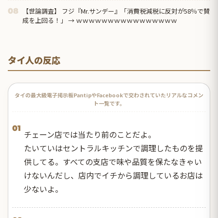
【世論調査】 フジ『Mr.サンデー』「消費税減税に反対が58％で賛
08
成を上回る！」 → ｗｗｗｗｗｗｗｗｗｗｗｗｗｗｗｗ
タイ人の反応
タイの最大級電子掲示板PantipやFacebookで交わされていたリアルなコメン
ト一覧です。
01
チェーン店では当たり前のことだよ。
たいていはセントラルキッチンで調理したものを提
供してる。すべての支店で味や品質を保たなきゃい
けないんだし、店内でイチから調理しているお店は
少ないよ。