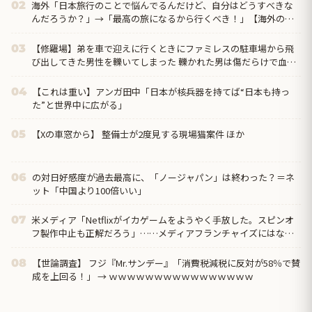
海外「日本旅行のことで悩んでるんだけど、自分はどうすべきな
02
んだろうか？」→「最高の旅になるから行くべき！」【海外の反
応】
【修羅場】弟を車で迎えに行くときにファミレスの駐車場から飛
03
び出してきた男性を轢いてしまった 轢かれた男は傷だらけで血ま
みれなのに凄い大声て喚いて暴れまくり…
【これは重い】アンガ田中「日本が核兵器を持てば“日本も持っ
04
た”と世界中に広がる」
【Xの車窓から】 整備士が2度見する現場猫案件 ほか
05
の対日好感度が過去最高に、「ノージャパン」は終わった？＝ネ
06
ット「中国より100倍いい」
米メディア「Netflixがイカゲームをようやく手放した。スピンオ
07
フ製作中止も正解だろう」……メディアフランチャイズにはなれ
そうにもなかったからねぇ
【世論調査】 フジ『Mr.サンデー』「消費税減税に反対が58％で賛
08
成を上回る！」 → ｗｗｗｗｗｗｗｗｗｗｗｗｗｗｗｗ