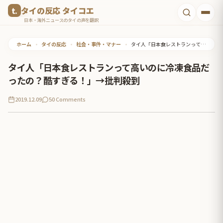
コ
タイの反応 タイコエ
ン
日本・海外ニュースのタイの声を翻訳
テ
ホーム
•
タイの反応
•
社会・事件・マナー
•
タイ人「日本食レストランって高いのに冷凍食品だったの？酷すぎる！」→批判殺到
ン
ツ
タイ人「日本食レストランって高いのに冷凍食品だ
へ
ったの？酷すぎる！」→批判殺到
ス
2019.12.09
50 Comments
キ
ッ
プ