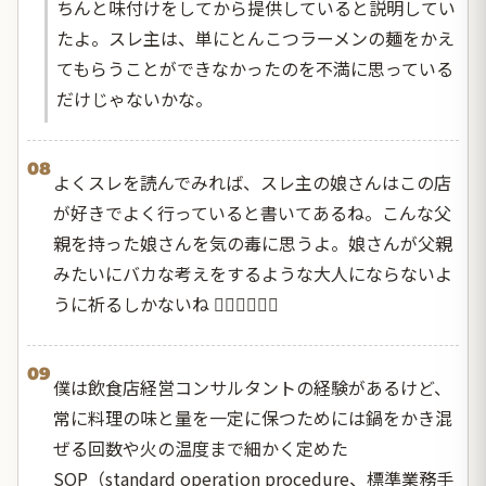
ちんと味付けをしてから提供していると説明してい
たよ。スレ主は、単にとんこつラーメンの麺をかえ
てもらうことができなかったのを不満に思っている
だけじゃないかな。
08
よくスレを読んでみれば、スレ主の娘さんはこの店
が好きでよく行っていると書いてあるね。こんな父
親を持った娘さんを気の毒に思うよ。娘さんが父親
みたいにバカな考えをするような大人にならないよ
うに祈るしかないね 🤦🏻‍♂️🤦🏻‍♂️
09
僕は飲食店経営コンサルタントの経験があるけど、
常に料理の味と量を一定に保つためには鍋をかき混
ぜる回数や火の温度まで細かく定めた
SOP（standard operation procedure、標準業務手