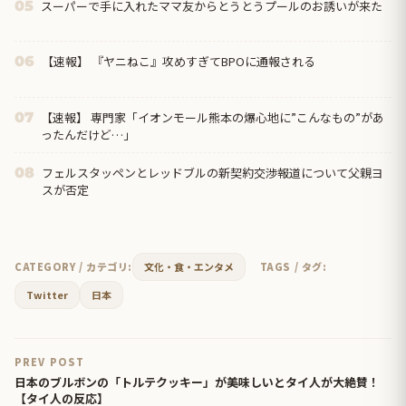
スーパーで手に入れたママ友からとうとうプールのお誘いが来た
05
【速報】 『ヤニねこ』攻めすぎてBPOに通報される
06
【速報】 専門家「イオンモール熊本の爆心地に”こんなもの”があ
07
ったんだけど…」
フェルスタッペンとレッドブルの新契約交渉報道について父親ヨ
08
スが否定
CATEGORY / カテゴリ:
文化・食・エンタメ
TAGS / タグ:
Twitter
日本
PREV POST
日本のブルボンの「トルテクッキー」が美味しいとタイ人が大絶賛！
【タイ人の反応】