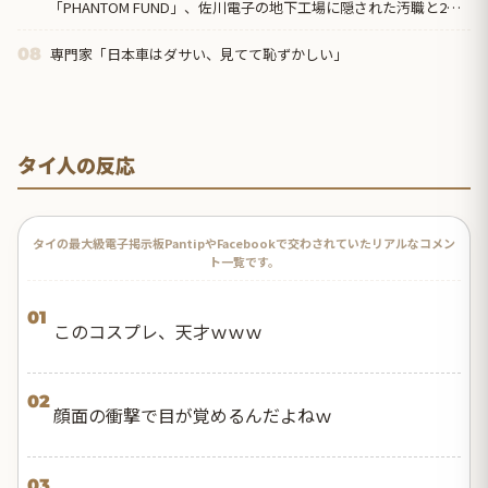
「PHANTOM FUND」、佐川電子の地下工場に隠された汚職と2週
連続の“英雄の裏切り”に海外絶句「守るのは国民であって、自分
の懐じゃないんだよ」
専門家「日本車はダサい、見てて恥ずかしい」
08
タイ人の反応
タイの最大級電子掲示板PantipやFacebookで交わされていたリアルなコメン
ト一覧です。
01
このコスプレ、天才ｗｗｗ
02
顔面の衝撃で目が覚めるんだよねｗ
03