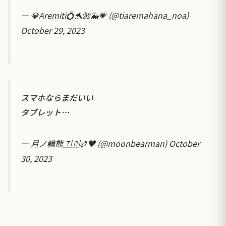
— 💎Aremiti💍🐬🌺🐳💗 (@tiaremahana_noa)
October 29, 2023
スマホならまだいい
タブレット…
— 月ノ輪熊🇹🇴🏉♥ (@moonbearman)
October
30, 2023