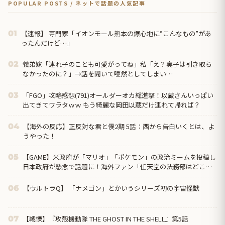
POPULAR POSTS / ネットで話題の人気記事
【速報】 専門家「イオンモール熊本の爆心地に”こんなもの”があ
01
ったんだけど…」
義弟嫁「連れ子のことも可愛がってね」私「え？実子は引き取ら
02
なかったのに？」→話を聞いて唖然としてしまい…
「FGO」攻略感想(791)オールダーオカ総進撃！以蔵さんいっぱい
03
出てきてワラタｗｗ もう綺麗な岡田以蔵だけ連れて帰れば？
【海外の反応】正反対な君と僕2期 5話：西から告白いくとは、よ
04
うやった！
【GAME】米政府が「マリオ」「ポケモン」の政治ミームを投稿し
05
日本政府が懸念で話題に！海外ファン「任天堂の法務部はどこ行
ったんだ？」
【ウルトラQ】 「ナメゴン」とかいうシリーズ初の宇宙怪獣
06
【戦慄】『攻殻機動隊 THE GHOST IN THE SHELL』第5話
07