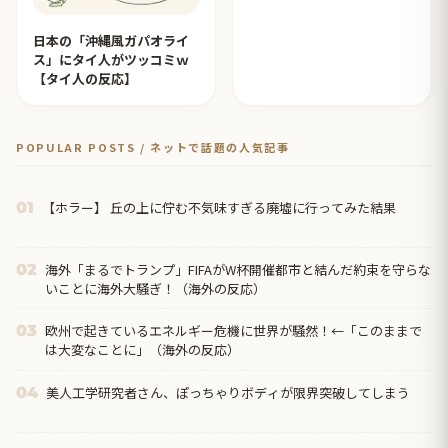
日本の「沖縄風ガパオライ
ス」にタイ人がツッコミｗ
【タイ人の反応】
POPULAR POSTS / ネットで話題の人気記事
【ホラー】 丘の上に佇む不気味すぎる廃墟に行ってみた結果
01
海外「まるでトランプ」FIFAがW杯開催都市と結んだ約束を守らな
02
いことに海外大騒ぎ！（海外の反応）
欧州で起きているエネルギー危機に世界が騒然！←「このままで
03
は大変なことに」（海外の反応）
美人工学研究者さん、ぽっちゃりボディが限界突破してしまう
04