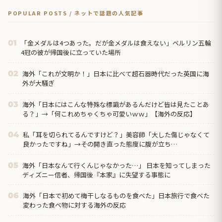
POPULAR POSTS / ネットで話題の人気記事
「金メダルは4つあった。だが金メダルは食えない」ベルリン五輪
01
4冠の彼が帰国後に立っていた場所
海外「これが文明か！」日本に比べて超石器時代だった英国に海
02
外が大騒ぎ
海外「日本にはこんな特殊な標識があるんだけど皆は見たことあ
03
る？」→「何これめちゃくちゃ可愛いｗｗ」【海外の反応】
私「耳を切られてるんですけど？」美容師「大した傷じゃなくて
04
良かったですね」→その開き直った態度に腹が立ち…
海外「日本なんて行くんじゃなかった…」 日本を知ってしまった
05
ディズニー信者、帰国後『本家』に失望する事態に
海外「日本で初めて梅干しなるものを食べた」日本旅行で食べた
06
変わった食べ物に対する海外の反応