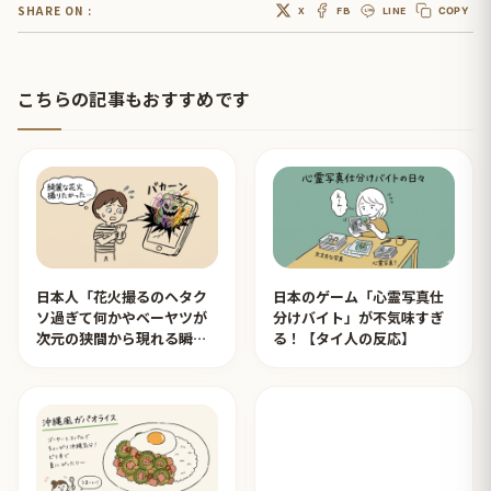
SHARE ON :
X
FB
LINE
COPY
こちらの記事もおすすめです
日本人「花火撮るのヘタク
日本のゲーム「心霊写真仕
ソ過ぎて何かやベーヤツが
分けバイト」が不気味すぎ
次元の狭間から現れる瞬間
る！【タイ人の反応】
みたいのが撮れた」ｗｗｗ
【タイ人の反応】