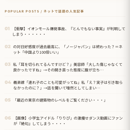
POPULAR POSTS / ネットで話題の人気記事
【衝撃】イオンモール爆発事故、『とんでもない事実』が判明して
01
しまう・・・・・・
の対日好感度が過去最高に、「ノージャパン」は終わった？＝ネ
02
ット「中国より100倍いい」
私「耳を切られてるんですけど？」美容師「大した傷じゃなくて
03
良かったですね」→その開き直った態度に腹が立ち…
義弟嫁「連れ子のことも可愛がってね」私「え？実子は引き取ら
04
なかったのに？」→話を聞いて唖然としてしまい…
「最近の東京の建築物のレベルをご覧ください・・・」
05
【画像】小学生アイドル「りりぴ」の激痩せダンス動画にファン
06
が『絶句』してしまう・・・・