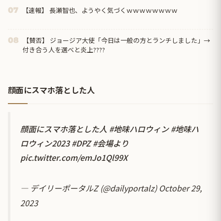
【速報】 長瀬智也、ようやく気づくｗｗｗｗｗｗｗｗ
07
【賛否】 ジョージア大使「今日は一般の方とランチしました」→
08
付き合う人を選べと炎上????
顔面にスマホ落とした人
顔面にスマホ落とした人
#地味ハロウィン
#地味ハ
ロウィン2023
#DPZ
#会場より
pic.twitter.com/emJo1Ql99X
— デイリーポータルZ (@dailyportalz)
October 29,
2023