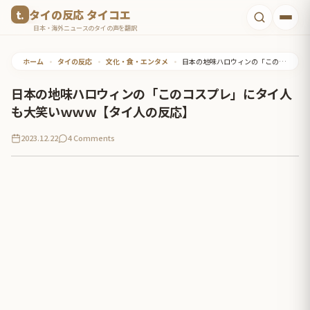
コ
タイの反応 タイコエ
ン
日本・海外ニュースのタイの声を翻訳
テ
ホーム
•
タイの反応
•
文化・食・エンタメ
•
日本の地味ハロウィンの「このコスプレ」にタイ人も大笑いｗｗｗ【タイ人の反応】
ン
ツ
日本の地味ハロウィンの「このコスプレ」にタイ人
へ
も大笑いｗｗｗ【タイ人の反応】
ス
2023.12.22
4 Comments
キ
ッ
プ