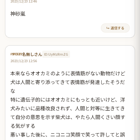
2023/12/23 12:46
神砂嵐
↳ 返信する
名無しさん
ID:UyMzRmZG
#91321
2023/12/23 12:56
本来ならオオカミのように表情筋がない動物だけど
犬は人間と寄り添ってきて表情筋が発達したそうだ
な
特に遺伝子的にはオオカミにもっとも近いけど、洋
犬みたいに品種改良されず、人間と対等に生きてき
て自分の意思を示す柴犬は、やたら人間くさい顔す
る気がする
悪い事した後に、ニコニコ笑顔で笑って許してと誤