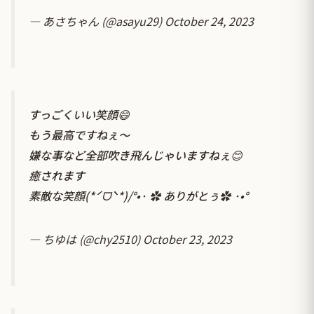
— あさちゃん (@asayu29)
October 24, 2023
すっごくいい笑顔😄
もう最高ですねぇ～
嫌な事など全部吹き飛んじゃいますねぇ😊
癒されます
素敵な笑顔(*ˊᗜˋ*)/°•· ✿ ありがとぅ✿ ·•°
— ちゆは (@chy2510)
October 23, 2023