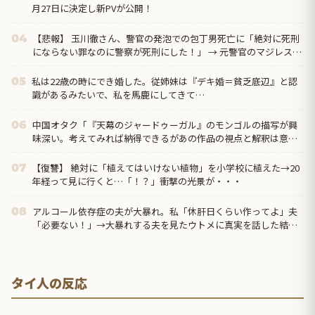
月27日に決定し新PVが公開！
【悲報】 玉川徹さん、警官の発泡での包丁男死亡に「絶対に死刑
04
にならない罪なのに警察が死刑にした！」 → 元警官のマジレスが
コチラ → ………
私は22歳の時にでき婚した。従姉妹は『デキ婚＝貧乏底辺』と認
05
識があるみたいで、私を馬鹿にしてきて…
中国オタク「『天幕のジャードゥーガル』のモンゴルの描写が興
06
味深い。考えてみれば納得できるがあの作品の視点と解釈は意外
だった」
【復讐】 絶対に「植えてはいけない植物」を小学校に植えた→20
07
年経って見に行くと…「！？」衝撃の光景が・・・
アルコール依存症の夫が大暴れ。私「休肝日くらい作ってよ」夫
08
「必要ない！」→大暴れする夫を見たウトメに真実を話した結
果…
タイ人の反応