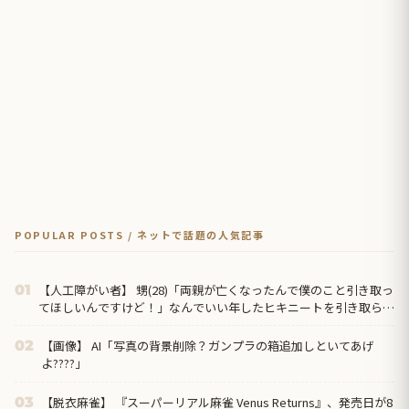
POPULAR POSTS / ネットで話題の人気記事
【人工障がい者】 甥(28)「両親が亡くなったんで僕のこと引き取っ
01
てほしいんですけど！」なんでいい年したヒキニートを引き取らな
きゃいけないんだ...
【画像】 AI「写真の背景削除？ガンプラの箱追加しといてあげ
02
よ????」
【脱衣麻雀】 『スーパーリアル麻雀 Venus Returns』、発売日が8
03