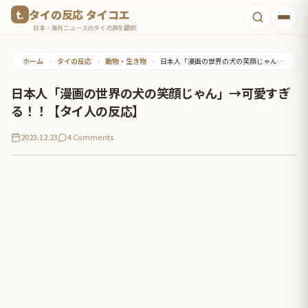
コ
タイの反応 タイコエ
ン
日本・海外ニュースのタイの声を翻訳
テ
ホーム
•
タイの反応
•
動物・生き物
•
日本人「漫画の世界の犬の笑顔じゃん」→可愛すぎる！！【タイ人の反応】
ン
ツ
日本人「漫画の世界の犬の笑顔じゃん」→可愛すぎ
へ
る！！【タイ人の反応】
ス
2023.12.23
4 Comments
キ
ッ
プ