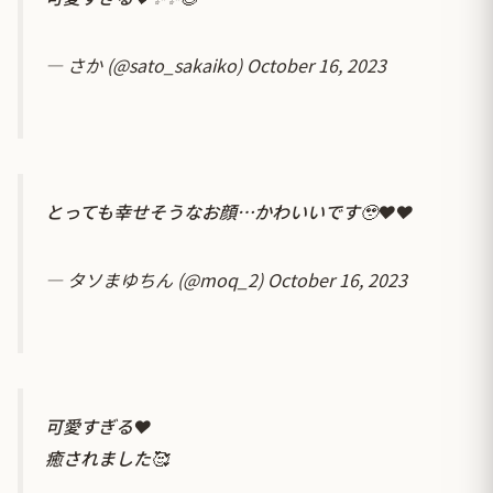
— さか (@sato_sakaiko)
October 16, 2023
とっても幸せそうなお顔…かわいいです🥹❤️❤️
— タソまゆちん (@moq_2)
October 16, 2023
可愛すぎる❤️
癒されました🥰