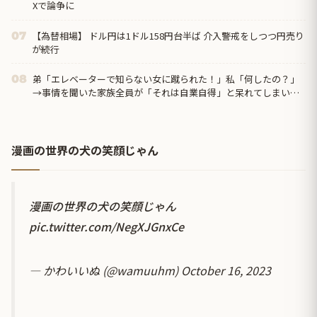
Xで論争に
【為替相場】 ドル円は1ドル158円台半ば 介入警戒をしつつ円売り
07
が続行
弟「エレベーターで知らない女に蹴られた！」私「何したの？」
08
→事情を聞いた家族全員が「それは自業自得」と呆れてしまい…
漫画の世界の犬の笑顔じゃん
漫画の世界の犬の笑顔じゃん
pic.twitter.com/NegXJGnxCe
— かわいいぬ (@wamuuhm)
October 16, 2023