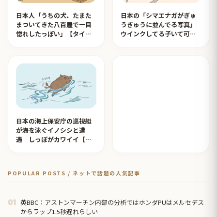
日本人「うちの犬、たまた
日本の「シマエナガがぎゅ
まついてきた八百屋で一目
うぎゅうに並んでる写真」
惚れしたっぽい」【タイ人
ウインクしてる子いて可愛
の反応】
すぎる！【タイ人の反応】
日本の海上保安庁の巡視艇
が海を泳ぐイノシシと遭
遇 しっぽがカワイイ【タ
イ人の反応】
POPULAR POSTS / ネットで話題の人気記事
英BBC：アストンマーチン内部の分析ではホンダPUはメルセデス
01
からラップ1.5秒遅れらしい