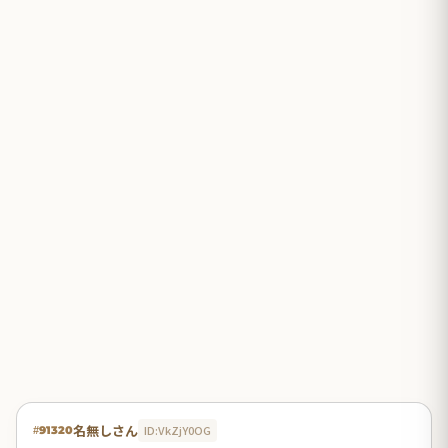
名無しさん
ID:VkZjY0OG
#91320