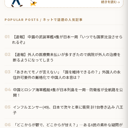
続きを読む
POPULAR POSTS / ネットで話題の人気記事
【速報】 中露の武装軍艦4隻が日本一周『いつでも国家沈没させら
01
れるぞ』
【速報】外人の医療費未払いが多すぎたので病院が外人の治療を
02
断るようになってしまう
「あきれてモノが言えない」「国を維持できるの？」外国人の永
03
住許可要件の厳格化で 中国人の本音は？
中国とロシア海軍艦艇4隻が日本列島を一周…防衛省が全航路を公
04
開！
インフルエンサー(49)、日本で次々と車に衝突 計7台巻き込み 八王
05
子
「どこからが鬱で、どこからが甘え？」…あるX民の素朴な疑問が
06