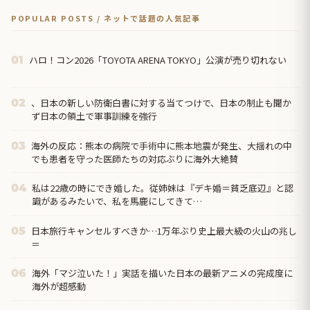
POPULAR POSTS / ネットで話題の人気記事
ハロ！コン2026「TOYOTA ARENA TOKYO」公演が売り切れない
01
、日本の新しい防衛白書に対する当てつけで、日本の制止も聞か
02
ず日本の領土で軍事訓練を強行
海外の反応：熊本の病院で手術中に熊本地震が発生、大揺れの中
03
でも患者を守った医師たちの対応ぶりに海外大絶賛
私は22歳の時にでき婚した。従姉妹は『デキ婚＝貧乏底辺』と認
04
識があるみたいで、私を馬鹿にしてきて…
日本旅行キャンセルすべきか…1万年ぶり史上最大級の火山の兆し
05
＝
海外「マジ泣いた！」実話を描いた日本の最新アニメの完成度に
06
海外が超感動