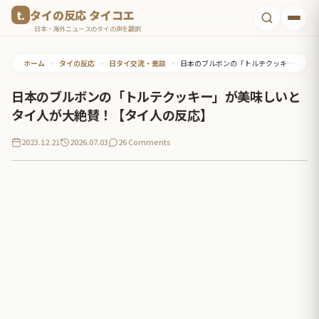
コ
タイの反応 タイコエ
ン
日本・海外ニュースのタイの声を翻訳
テ
ホーム
•
タイの反応
•
日タイ交流・美談
•
日本のブルボンの「トルテクッキー」が美味しいとタイ人が大絶賛！【タイ人の反応】
ン
ツ
日本のブルボンの「トルテクッキー」が美味しいと
へ
タイ人が大絶賛！【タイ人の反応】
ス
2023.12.21
2026.07.03
26 Comments
キ
ッ
プ