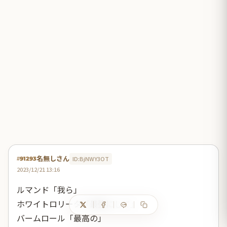
名無しさん
ID:BjNWY3OT
#91293
2023/12/21 13:16
ルマンド「我ら」
ホワイトロリータ「最強にして」
バームロール「最高の」