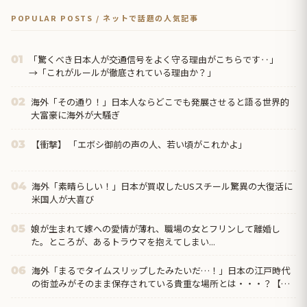
POPULAR POSTS / ネットで話題の人気記事
「驚くべき日本人が交通信号をよく守る理由がこちらです‥」
01
→「これがルールが徹底されている理由か？」
海外「その通り！」日本人ならどこでも発展させると語る世界的
02
大富豪に海外が大騒ぎ
【衝撃】 「エボシ御前の声の人、若い頃がこれかよ」
03
海外「素晴らしい！」日本が買収したUSスチール驚異の大復活に
04
米国人が大喜び
娘が生まれて嫁への愛情が薄れ、職場の女とフリンして離婚し
05
た。ところが、あるトラウマを抱えてしまい...
海外「まるでタイムスリップしたみたいだ…！」日本の江戸時代
06
の街並みがそのまま保存されている貴重な場所とは・・・？【海
外の反応】