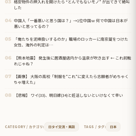
格安物件の押入れを開けたら “とんでもないモノ” が出てきて絶叫
03
した
中国人「一番悪いと思う国は？」→1位中国ｗ 何で中国は日本が
04
悪いと思ってるの？
「俺たちを泥棒扱いするのか」職場のロッカーに南京錠をつけた
05
女性、海外の判定は…
【熊本地震】 発生後に居酒屋店内から温泉が吹き出す ← これ前触
06
れじゃね？
【画像】 大阪の高校「制服を”これ”に変えたら志願者がめちゃく
07
ちゃ増えた」
【悲報】 ワイ(33)、明日嫁(34)と妊活しないといけなくて辛い
08
CATEGORY / カテゴリ:
日タイ交流・美談
TAGS / タグ:
日本