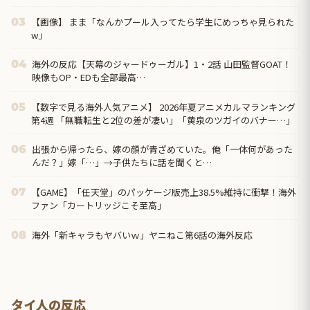
【画像】 まま「なんかプール入ってたら学生にめっちゃ見られた
03
w」
海外の反応【天幕のジャードゥーガル】1・2話 山田監督GOAT！
04
映像もOP・EDも全部最高…
【数字で見る海外人気アニメ】 2026年夏アニメカルマランキング
05
第4週 「無職転生と2位の差が凄い」「黄泉のツガイのバナー…」
出張から帰ったら、嫁の顔が青ざめていた。俺「一体何があった
06
んだ？」嫁「…」→子供たちに話を聞くと…
【GAME】「任天堂」のパッケージ版売上38.5%維持に衝撃！海外
07
ファン「カートリッジこそ至高」
海外「新キャラもヤバいｗ」ヤニねこ第6話の海外反応
08
タイ人の反応