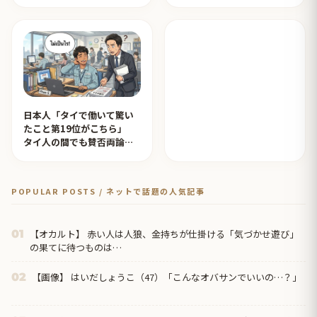
応を見たタイ人の反応
されタイ人が感動！【タイ
人の反応】
日本人「タイで働いて驚い
たこと第19位がこちら」
タイ人の間でも賛否両論
【タイ人の反応】
POPULAR POSTS / ネットで話題の人気記事
【オカルト】 赤い人は人狼、金持ちが仕掛ける「気づかせ遊び」
01
の果てに待つものは…
【画像】 はいだしょうこ（47）「こんなオバサンでいいの…？」
02