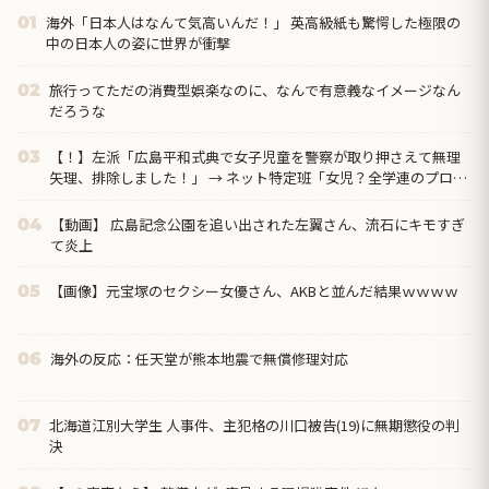
海外「日本人はなんて気高いんだ！」 英高級紙も驚愕した極限の
01
中の日本人の姿に世界が衝撃
旅行ってただの消費型娯楽なのに、なんで有意義なイメージなん
02
だろうな
【！】左派「広島平和式典で女子児童を警察が取り押さえて無理
03
矢理、排除しました！」 → ネット特定班「女児？全学連のプロ活
動家では？」
【動画】 広島記念公園を追い出された左翼さん、流石にキモすぎ
04
て炎上
【画像】元宝塚のセクシー女優さん、AKBと並んだ結果ｗｗｗｗ
05
海外の反応：任天堂が熊本地震で無償修理対応
06
北海道江別大学生 人事件、主犯格の川口被告(19)に無期懲役の判
07
決