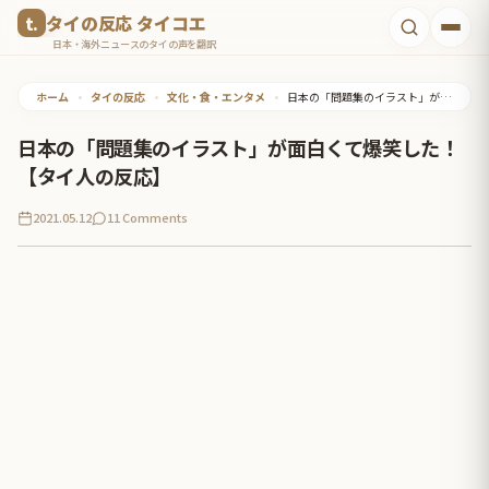
コ
タイの反応 タイコエ
ン
日本・海外ニュースのタイの声を翻訳
テ
ホーム
•
タイの反応
•
文化・食・エンタメ
•
日本の「問題集のイラスト」が面白くて爆笑した！【タイ人の反応】
ン
ツ
日本の「問題集のイラスト」が面白くて爆笑した！
へ
【タイ人の反応】
ス
2021.05.12
11 Comments
キ
ッ
プ