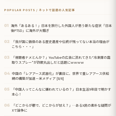
POPULAR POSTS / ネットで話題の人気記事
海外「あるある！」日本を旅行した外国人が患う新たな症状「日本
01
後PTSD」に海外が大騒ぎ
「我が国に価値のある歴史遺産や伝統が残ってない本当の理由が
02
こちら・・・」
「視聴者ナメとんか？」YouTubeの広告に流れてきた“冷凍庫の霜
03
取りスプレー”が詐欺丸出しだと話題にｗｗｗｗ
中国の「レアアース武器化」が裏目に、世界で重レアアース供給
04
網の構築が加速－米メディア [8/6]
「中国人ってこんなに嫌われているの？」日本生活9年目で明かす
05
本心！
「どこからが鬱で、どこからが甘え？」…あるX民の素朴な疑問が
06
Xで論争に