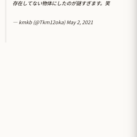
存在してない物体にしたのが謎すぎます。笑
— kmkb (@Tkm12oka)
May 2, 2021