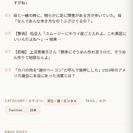
すかね」
母と一緒の時に、明らかに足に障害がある方が歩いていた。母
05
「なんであんな歩き方なの？ふざけてるの？」
【警告】 社会人「スムージーにキウイ皮ごと入れよ。これ美容に
06
いいんだよね〜」→ 結果…
【悲報】 上沼恵美子さん「簡単にそうめん作れ言うけど、そうめ
07
ん作りて地獄なんよ」
「カバの肉を“湖のベーコン”と呼んで後押しした」1910年のアメ
08
リカ議会に本当にあった法案とは？
CATEGORY / カテゴリ:
文化・食・エンタメ
TAGS / タグ:
Twitter
日本
PREV POST