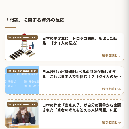
「問題」に関する海外の反応
日本の小学生に「トロッコ問題」を出した結
kaigai-antenna.com
果！【タイ人の反応】
続きを読む
日本語能力試験4級レベルの問題が難しすぎ
kaigai-antenna.com
る！これは日本人でも悩む！？【タイ人の反
応】
続きを読む
日本の作家「富永京子」が自分の著書から出題
kaigai-antenna.com
された「筆者の考えを答える入試問題」に正解
できなくて話題に！【台湾人の反応】 | 海外の
反応アンテナ
続きを読む