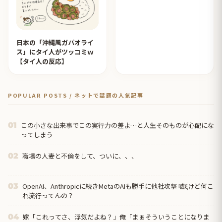
日本の「沖縄風ガパオライ
ス」にタイ人がツッコミｗ
【タイ人の反応】
POPULAR POSTS / ネットで話題の人気記事
この小さな出来事でこの実行力の差よ…と人生そのものが心配にな
01
ってしまう
職場の人妻と不倫をして、ついに、、、
02
OpenAI、Anthropicに続きMetaのAIも勝手に他社攻撃 嘘ξけど何こ
03
れ流行ってんの？
嫁「これってさ、浮気だよね？」俺「まぁそういうことになりま
04