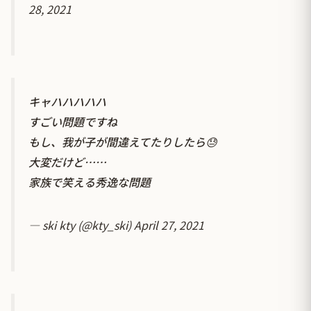
28, 2021
キャハハハハハ
すごい問題ですね
もし、我が子が間違えてたりしたら😓
大変だけど……
家族で笑える秀逸な問題
— ski kty (@kty_ski)
April 27, 2021