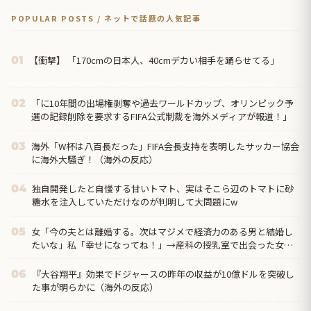
POPULAR POSTS / ネットで話題の人気記事
【衝撃】 「170cmの日本人、40cmデカい相手を踊らせてる」
01
「に10年間の出場権剥奪や過去ワールドカップ、オリンピック予
02
選の記録削除を要求するFIFA公式制裁を海外メディアが報道！」
海外「W杯は八百長だった」FIFA会長支持を表明したサッカー協会
03
に海外大騒ぎ！（海外の反応）
独自開発したと自慢する甘いトマト、実はそこら辺のトマトに砂
04
糖水を注入していただけなのが判明して大問題にw
女「今の夫とは離婚する。次はマジメで経済力のある男と結婚し
05
たいな」私「幸せになってね！」→産科の授乳室で出会った女性
のその後が・・・
『大谷翔平』効果でドジャースの昨年の収益が10億ドルを突破し
06
た事が明らかに（海外の反応）