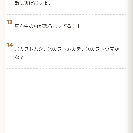
散に逃げだすよ。
13
真ん中の虫が恐ろしすぎる！！
14
①カブトムシ、②カブトムカデ、③カブトウマか
な？