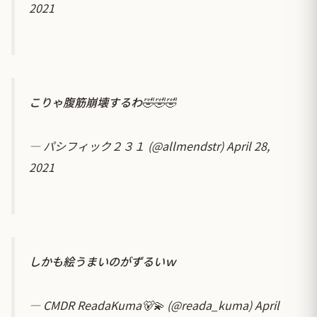
2021
こりゃ腹筋崩壊するわ🤣🤣🤣
— パシフィック２３１ (@allmendstr)
April 28,
2021
しかも絵うまいのがずるいｗ
— CMDR ReadaKuma🐻💫 (@reada_kuma)
April