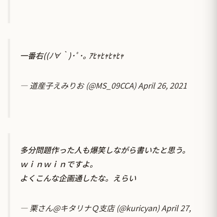
一番右((ﾉ∀｀)･ﾟ･｡ ｱﾋｬﾋｬﾋｬﾋｬ
— 道産子えみりお (@MS_09CCA)
April 26, 2021
多分問題作った人も爆笑しながら書いたと思う。
ｗｉｎｗｉｎですよ。
よくこんな企画通したな。えらい
— 栗さん@キタリナＱ支店 (@kuricyan)
April 27,