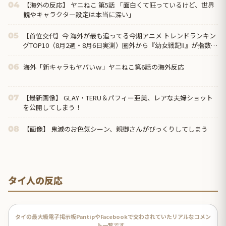
【海外の反応】 ヤニねこ 第5話 「面白くて狂っているけど、世界
04
観やキャラクター設定は本当に深い」
【首位交代】今 海外が最も追ってる今期アニメ トレンドランキン
05
グTOP10（8月2週・8月6日実測）圏外から『幼女戦記Ⅱ』が指数
371で初首位、前回1位の『無職転生Ⅲ』は7位まで後退
海外「新キャラもヤバいｗ」ヤニねこ第6話の海外反応
06
【最新画像】 GLAY・TERU＆パフィー亜美、レアな夫婦ショット
07
を公開してしまう！
【画像】 鬼滅のお色気シーン、親御さんがびっくりしてしまう
08
タイ人の反応
タイの最大級電子掲示板PantipやFacebookで交わされていたリアルなコメン
ト一覧です。