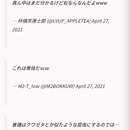
真ん中はまだ分かるけど右なんなんだよwww
— 林檎茶康士郎 (@LVUP_APPLETEA)
April 27,
2021
これは卑怯だｗｗ
— M2-T_low (@M2BOKKURI)
April 27, 2021
普通はクワガタとか似たような昆虫にするのでは…