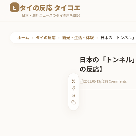
コ
タイの反応 タイコエ
ン
日本・海外ニュースのタイの声を翻訳
テ
ン
ツ
ホーム
•
タイの反応
•
観光・生活・体験
•
日本の「トンネル」
へ
ス
日本の「トンネル
キ
の反応】
ッ
プ
2021.05.13
38 Comments