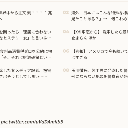
界中から注文 到！！！ １兆
海外「日本にはこんな特殊な標
02
へ
見たことある？」→「何これめ
ｗ」【海外の反応】
を断ったら「理屈に合わない
【Xの車窓から】 洗車したら最
04
なヒステリー女」と言いふら
止まらん ほか
は食料品消費税ゼロを公約に掲
【悲報】 アメリカで今も続い
06
「そ、それは財源確保という
ばすぎる
席した某メディア記者、被害
玉川徹氏、包丁男に発砲した警
08
き出そうとしてしまい……
刑にならない犯罪を警察官が死
ね
pic.twitter.com/uVdDAmIib5