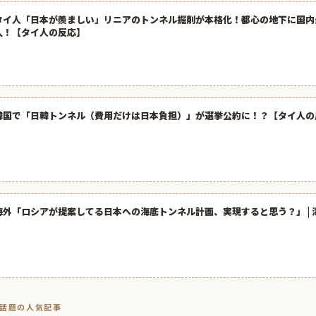
タイ人「日本が羨ましい」リニアのトンネル掘削が本格化！都心の地下に国内
入！【タイ人の反応】
韓国で「日韓トンネル（費用だけは日本負担）」が選挙公約に！？【タイ人の
海外「ロシアが提案してる日本への海底トンネル計画、実現すると思う？」 | 
トで話題の人気記事