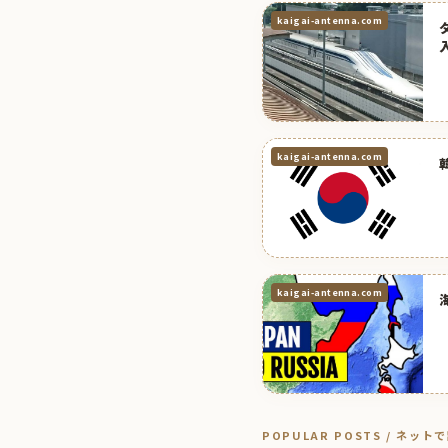
kaigai-antenna.com
kaigai-antenna.com
kaigai-antenna.com
POPULAR POSTS / ネッ