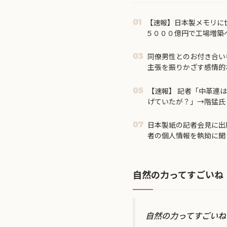
【速報】日本製メモリに世
01
５０００億円で工場増築
同僚男性とのお付き合い
03
主張を振りかざす感情的
されて・・・
【速報】 記者「中革連
05
げていたが？」→階猛氏
条件付き」
日本製紙の記者会見に出
07
者の個人情報を執拗に聞
自然の力ってすごいね
自然の力ってすごい