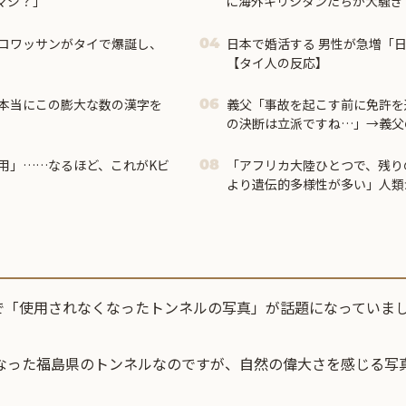
マジ？」
に海外キリシタンたちが大騒ぎ
ロワッサンがタイで爆誕し、
日本で婚活する 男性が急増「
04
【タイ人の反応】
本当にこの膨大な数の漢字を
義父「事故を起こす前に免許を
06
の決断は立派ですね…」→義父
て…
用」……なるほど、これがKビ
「アフリカ大陸ひとつで、残り
08
より遺伝的多様性が多い」人類
で「使用されなくなったトンネルの写真」が話題になっていま
くなった福島県のトンネルなのですが、自然の偉大さを感じる写