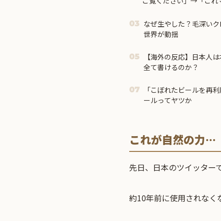
ご覧ください」→「これ
なぜ生やした？毛深いク
03
世界が動揺
【海外の反応】日本人は
05
全て書けるのか？
「こぼれたビールを再利
07
ールってヤツか
これが自然の力…
先日、日本のツイッター
約10年前に使用されな