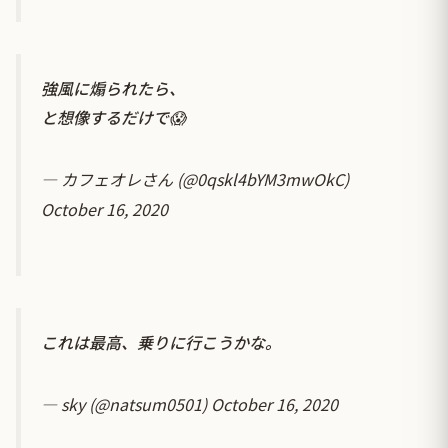
強風に煽られたら、
と想像するだけで😱
— カフェオレさん (@0qskl4bYM3mwOkC)
October 16, 2020
これは最高、乗りに行こうかな。
— sky (@natsum0501)
October 16, 2020