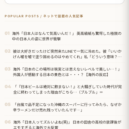
POPULAR POSTS / ネットで話題の人気記事
海外「日本人はなんて気高いんだ！」 英高級紙も驚愕した極限の
01
中の日本人の姿に世界が衝撃
彼は大好きだったけど突然来たLINEで一気に冷めた。彼「いいか
02
げん嘘を嘘で塗り固めるのはやめてくれ」私「どういう意味？」
→ すると…
海外「日本のこの場所は現実とは思えないレベルで美しい…！」
03
外国人が感動する日本の景色とは・・・？【海外の反応】
「『日本ビールは絶対に飲まない！』と大騒ぎしていた時代が完
04
全に終わってしまった理由がこちら…（ブルブル」＝
「台風で品不足になった沖縄のスーパーに行ってみたら、なぜか
05
辛ラーメンだけ売れ残っていたんです…」
海外「日本人ってズルいよね(笑)」 日本の田舎の高校の放課後が
06
エモすぎると海外で大反響