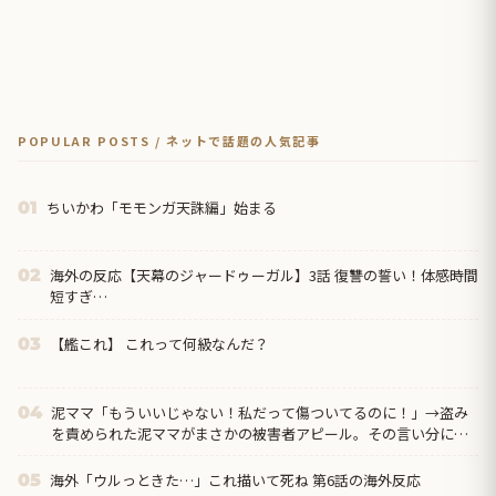
POPULAR POSTS / ネットで話題の人気記事
ちいかわ「モモンガ天誅編」始まる
01
海外の反応【天幕のジャードゥーガル】3話 復讐の誓い！体感時間
02
短すぎ…
【艦これ】 これって何級なんだ？
03
泥ママ「もういいじゃない！私だって傷ついてるのに！」→盗み
04
を責められた泥ママがまさかの被害者アピール。その言い分に周
囲から笑いが漏れてしまい…
海外「ウルっときた…」これ描いて死ね 第6話の海外反応
05