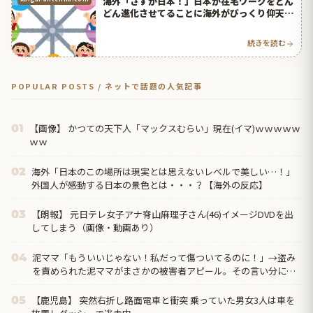
海外「さすが日本！」日本が在宅ワークをどん
どん進化させてることに海外がびっくり仰天 |
海外の反応アンテナ
続きを読む
POPULAR POSTS / ネットで話題の人気記事
【画像】 かつての天下人「マックスむらい」現在(イマ)ｗｗｗｗｗ
01
ｗｗ
海外「日本のこの場所は現実とは思えないレベルで美しい…！」
02
外国人が感動する日本の景色とは・・・？【海外の反応】
【朗報】 元日テレ女子アナ脊山麻理子さん(46)イメージDVDを出
03
してしまう（画像・動画あり）
泥ママ「もういいじゃない！私だって傷ついてるのに！」→盗み
04
を責められた泥ママがまさかの被害者アピール。その言い分に周
囲から笑いが漏れてしまい…
【鹿児島】 突然右折し路面電車と衝突 乗っていた男女3人は車を
05