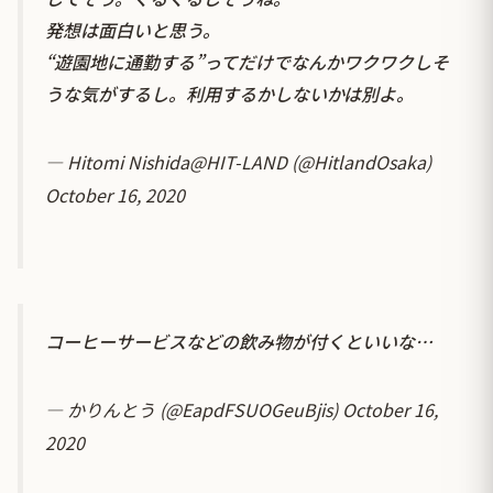
発想は面白いと思う。
“遊園地に通勤する”ってだけでなんかワクワクしそ
うな気がするし。利用するかしないかは別よ。
— Hitomi Nishida@HIT-LAND (@HitlandOsaka)
October 16, 2020
コーヒーサービスなどの飲み物が付くといいな…
— かりんとう (@EapdFSUOGeuBjis)
October 16,
2020