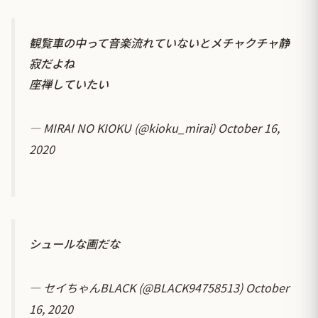
観覧車の中って音楽流れていないとメチャクチャ静
寂だよね
座禅していたい
— MIRAI NO KIOKU (@kioku_mirai)
October 16,
2020
シュールな画だな
— セイちゃんBLACK (@BLACK94758513)
October
16, 2020