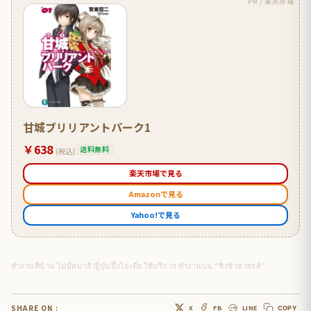
PR / 楽天市場
甘城ブリリアントパーク1
￥638
送料無料
(税込)
楽天市場で見る
Amazonで見る
Yahoo!で見る
ทำงานที่บ้าน ไม่มีสมาธิ ญี่ปุ่นปิ๊งไอเดีย ให้บริการ ทำงานบน “ชิงช้าสวรรค์”
SHARE ON :
X
FB
LINE
COPY