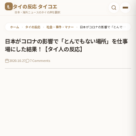
コ
タイの反応 タイコエ
ン
日本・海外ニュースのタイの声を翻訳
テ
ホーム
•
タイの反応
•
社会・事件・マナー
•
日本がコロナの影響で「とんでもない場所」を仕事場にした結果！【タイ人の反応】
ン
ツ
日本がコロナの影響で「とんでもない場所」を仕事
へ
場にした結果！【タイ人の反応】
ス
2020.10.27
7 Comments
キ
ッ
プ