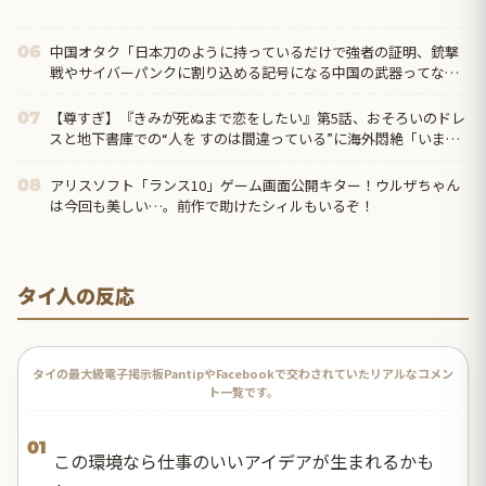
中国オタク「日本刀のように持っているだけで強者の証明、銃撃
06
戦やサイバーパンクに割り込める記号になる中国の武器ってなん
だろう？」
【尊すぎ】『きみが死ぬまで恋をしたい』第5話、おそろいのドレ
07
スと地下書庫での“人を すのは間違っている”に海外悶絶「いまの
ミミに必要なのは恋人なのか、お母さんなのか分からなくなって
きた」
アリスソフト「ランス10」ゲーム画面公開キター！ウルザちゃん
08
は今回も美しい…。前作で助けたシィルもいるぞ！
タイ人の反応
タイの最大級電子掲示板PantipやFacebookで交わされていたリアルなコメン
ト一覧です。
01
この環境なら仕事のいいアイデアが生まれるかも