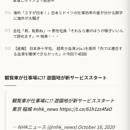
放置しダッシュで逃走中
海外「さすが日本！」日本とドイツの仕事効率の差が分かる数字
06
に海外が大騒ぎ
会社「君、転勤ね」→ 男性社員「それなら妻のほうが稼ぎいいん
07
で辞めます」⇒ 結果・・・
【速報】 日本赤十字社、 超希少血液Jr(a-)を提供「内では適合す
08
る血液を確保できなかった」※今回で4回目
観覧車が仕事場に!? 遊園地が新サービススタート
観覧車が仕事場に!? 遊園地が新サービススタート
東京 稲城
#nhk_news
https://t.co/61h1zs4faO
— NHKニュース (@nhk_news)
October 16, 2020