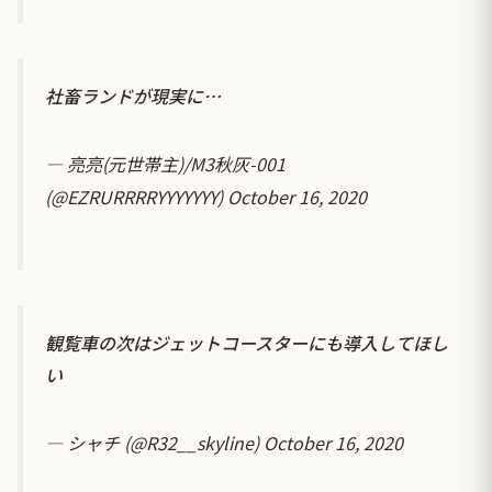
社畜ランドが現実に…
— 亮亮(元世帯主)/M3秋灰-001
(@EZRURRRRYYYYYYY)
October 16, 2020
観覧車の次はジェットコースターにも導入してほし
い
— シャチ (@R32__skyline)
October 16, 2020