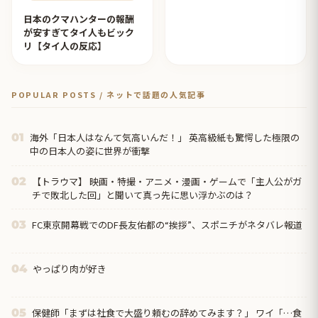
日本のクマハンターの報酬
が安すぎてタイ人もビック
リ【タイ人の反応】
POPULAR POSTS / ネットで話題の人気記事
海外「日本人はなんて気高いんだ！」 英高級紙も驚愕した極限の
01
中の日本人の姿に世界が衝撃
【トラウマ】 映画・特撮・アニメ・漫画・ゲームで「主人公がガ
02
チで敗北した回」と聞いて真っ先に思い浮かぶのは？
FC東京開幕戦でのDF長友佑都の“挨拶”、スポニチがネタバレ報道
03
やっぱり肉が好き
04
保健師「まずは社食で大盛り頼むの辞めてみます？」 ワイ「…食
05