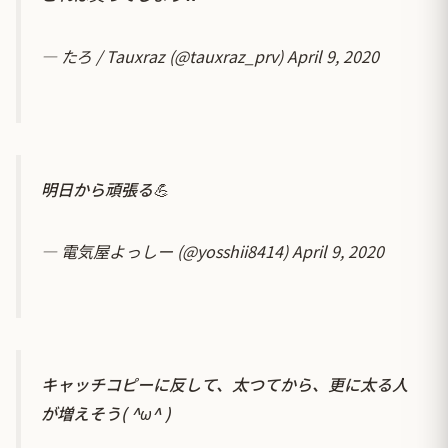
— たろ / Tauxraz (@tauxraz_prv)
April 9, 2020
明日から頑張る💪
— 電気屋よっしー (@yosshii8414)
April 9, 2020
キャッチコピーに反して、太つてから、更に太る人
が増えそう( ^ω^ )