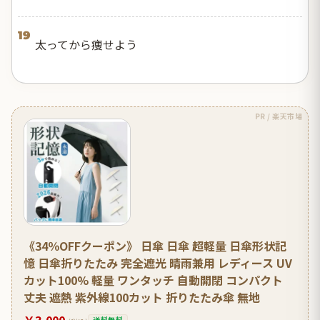
19
太ってから痩せよう
PR / 楽天市場
《34％OFFクーポン》 日傘 日傘 超軽量 日傘形状記
憶 日傘折りたたみ 完全遮光 晴雨兼用 レディース UV
カット100% 軽量 ワンタッチ 自動開閉 コンパクト
丈夫 遮熱 紫外線100カット 折りたたみ傘 無地
￥3,000
送料無料