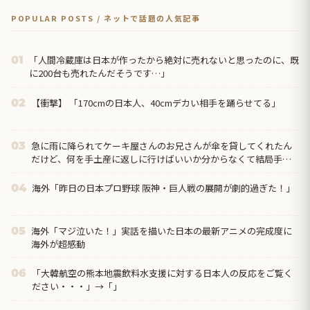
POPULAR POSTS / ネットで話題の人気記事
「人間冷蔵庫は日本が作ったから絶対に売れないと思ったのに、既
01
に200台も売れたんだそうです…」
【衝撃】 「170cmの日本人、40cmデカい相手を踊らせてる」
02
急に雨に降られてケーキ屋さんのお兄さんが傘を貸してくれたん
03
だけど、何を手土産に返しに行けばいいか分からなくて結局手ぶ
らで返しに行ったのだが…
海外「昨日の日本プロ野球 阪神・巨人戦の展開が劇的過ぎた！」
04
海外「マジ泣いた！」実話を描いた日本の最新アニメの完成度に
05
海外が超感動
「大韓航空の熊本地震飲料水支援に対する日本人の反応をご覧く
06
ださい・・・」→「」