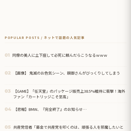
POPULAR POSTS / ネットで話題の人気記事
同僚の美人に土下座して必死に頼んだらこうなるｗｗｗ
01
【画像】 鬼滅のお色気シーン、親御さんがびっくりしてしまう
02
【GAME】「任天堂」のパッケージ版売上38.5%維持に衝撃！海外
03
ファン「カートリッジこそ至高」
【悲報】BMW、『完全終了』のお知らせ…
04
共産党信者「募金で共産党を叩くのは、頑張る人を邪魔したいと
05