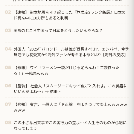
る。。
【速報】 熊本地震を引き起こした『危険度Sランク断層』日本の
02
ド真ん中に10カ所もあると判明
実際のところ中国って日本をどうしたいんやろな？
03
外国人「2026年バロンドールは誰が受賞すべき?」エンバペ、今季
04
無冠でも初受賞か!?海外ファンが考える本命とは!?【海外の反応】
【悲報】 ワイ「ラーメン一袋だけじゃ足らんわ！二袋作った
05
ろ！」→結果ｗｗｗ
【警告】 社会人「スムージーにキウイ皮ごと入れよ。これ美容に
06
いいんだよね〜」→ 結果…
【悲報】 有吉、一般人に「ド正論」を叩きつけて炎上ｗｗｗｗｗ
07
ｗｗｗ
この小さな出来事でこの実行力の差よ…と人生そのものが心配に
08
なってしまう