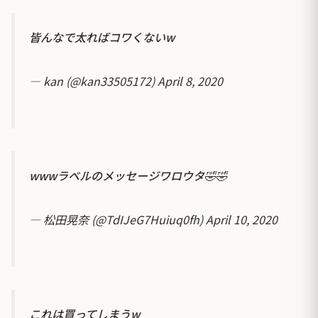
皆んなで太ればコワくないw
— kan (@kan33505172)
April 8, 2020
wwwラベルのメッセージワロウタ🤣🤣
— 松田晃奈 (@TdIJeG7Huiuq0fh)
April 10, 2020
これは買ってしまうw