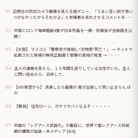
辺野古の防犯カメラ画像を見た玉城デニー、「うまい言い訳が思い
01
つかなかったからそれかよ」と有権者を呆れさせるコメントを……
中国とロシア海軍艦艇4隻が日本列島を一周…防衛省が全航路を公
02
開！
【大阪】 マスコミ「警察官が発砲し“刃物男”死亡！」 → ネットで
03
拡散された現場の無修正動画で衝撃の真相が発覚 → ………
主人の通帳を見たら、１０年間仕送りしている女性がいた。主人
04
に問い詰めたら、白状して...
【Xの車窓から】 洗車したら最悪の 青が出現して笑い止まらん ほ
05
か
【警告】 住宅ローン、ガチでヤバくなるぞ・・・・・
06
中国の「レアアース武器化」が裏目に、世界で重レアアース供給
07
網の構築が加速－米メディア [8/6]