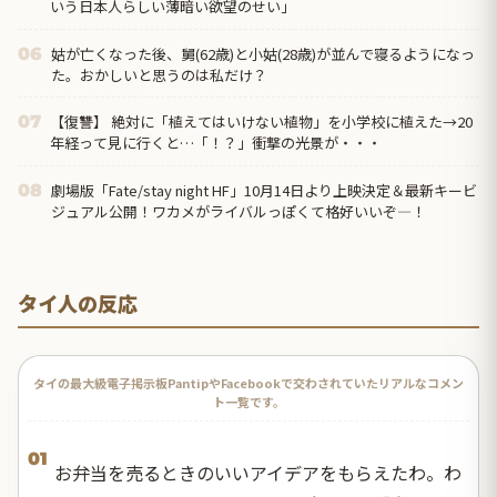
いう日本人らしい薄暗い欲望のせい」
姑が亡くなった後、舅(62歳)と小姑(28歳)が並んで寝るようになっ
06
た。おかしいと思うのは私だけ？
【復讐】 絶対に「植えてはいけない植物」を小学校に植えた→20
07
年経って見に行くと…「！？」衝撃の光景が・・・
劇場版「Fate/stay night HF」10月14日より上映決定＆最新キービ
08
ジュアル公開！ワカメがライバルっぽくて格好いいぞ―！
タイ人の反応
タイの最大級電子掲示板PantipやFacebookで交わされていたリアルなコメン
ト一覧です。
01
お弁当を売るときのいいアイデアをもらえたわ。わ