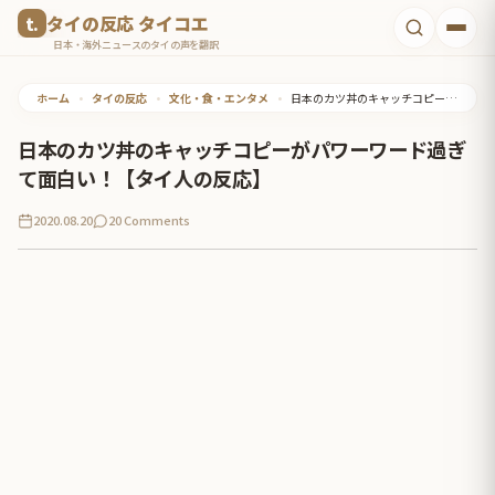
コ
タイの反応 タイコエ
ン
日本・海外ニュースのタイの声を翻訳
テ
ホーム
•
タイの反応
•
文化・食・エンタメ
•
日本のカツ丼のキャッチコピーがパワーワード過ぎて面白い！【タイ人の反応】
ン
ツ
日本のカツ丼のキャッチコピーがパワーワード過ぎ
へ
て面白い！【タイ人の反応】
ス
2020.08.20
20 Comments
キ
ッ
プ