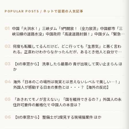
POPULAR POSTS / ネットで話題の人気記事
中国「大洪水！」三峡ダム「9門開放！（全力放流」中国都市「三
01
峡沿線の道路水没」中国政府「高速道路封鎖！」中国ダム「緊急放
流に合わせて開門（土砂崩れ発生」→
何度も転職してるんだけど、どこ行っても「生意気」と悪く言わ
02
れる。正直わけわからなかったんだが、あるとき他人と自分では
外見に大きく差がある事に気づいて…
【Xの車窓から】 洗車したら最悪の 青が出現して笑い止まらん ほ
03
か
海外「日本のこの場所は現実とは思えないレベルで美しい…！」
04
外国人が感動する日本の景色とは・・・？【海外の反応】
「あきれてモノが言えない」「国を維持できるの？」外国人の永
05
住許可要件の厳格化で 中国人の本音は？
【Xの車窓から】 整備士が2度見する現場猫案件 ほか
06