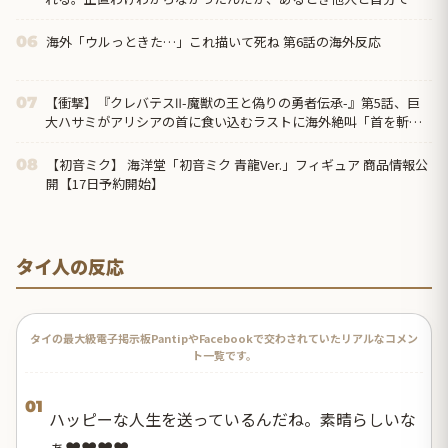
外見に大きく差がある事に気づいて…
海外「ウルっときた…」これ描いて死ね 第6話の海外反応
06
【衝撃】『クレバテスⅡ-魔獣の王と偽りの勇者伝承-』第5話、巨
07
大ハサミがアリシアの首に食い込むラストに海外絶叫「首を斬り
やがった！？」
【初音ミク】 海洋堂「初音ミク 青龍Ver.」フィギュア 商品情報公
08
開【17日予約開始】
タイ人の反応
タイの最大級電子掲示板PantipやFacebookで交わされていたリアルなコメン
ト一覧です。
01
ハッピーな人生を送っているんだね。素晴らしいな
ぁ❤️❤️❤️❤️