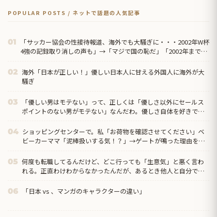
POPULAR POSTS / ネットで話題の人気記事
「サッカー協会の性接待報道、海外でも大騒ぎに・・・2002年W杯
01
4強の記録取り消しの声も」→「マジで国の恥だ」「2002年まで疑
う価値がある」「国民や国が築いた国格をサッカー選手が足で蹴り
飛ばすね」
海外「日本が正しい！」優しい日本人に甘える外国人に海外が大
02
騒ぎ
「優しい男はモテない」って、正しくは「優しさ以外にセールス
03
ポイントのない男がモテない」なんだわ。優しさ自体を好きでは
ない
ショッピングセンターで。私「お荷物を確認させてください」ベ
04
ビーカーママ「泥棒扱いする気！？」→ゲートが鳴った理由を調
べた結果…
何度も転職してるんだけど、どこ行っても「生意気」と悪く言わ
05
れる。正直わけわからなかったんだが、あるとき他人と自分では
外見に大きく差がある事に気づいて…
「日本 vs 、マンガのキャラクターの違い」
06