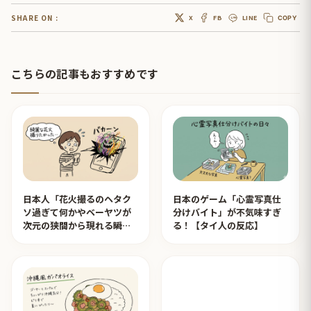
SHARE ON :
X
FB
LINE
COPY
こちらの記事もおすすめです
日本人「花火撮るのヘタク
日本のゲーム「心霊写真仕
ソ過ぎて何かやベーヤツが
分けバイト」が不気味すぎ
次元の狭間から現れる瞬間
る！【タイ人の反応】
みたいのが撮れた」ｗｗｗ
【タイ人の反応】