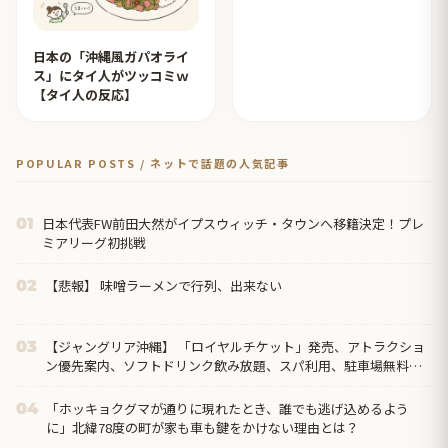
日本の「沖縄風ガパオライ
ス」にタイ人がツッコミｗ
【タイ人の反応】
POPULAR POSTS / ネットで話題の人気記事
日本代表FW前田大然がイプスウィッチ・タウンへ移籍決定！プレ
01
ミアリーグ初挑戦
【悲報】 味噌ラーメンで行列、出来ない
02
【ジャングリア沖縄】 「ロイヤルチケット」発売、アトラクショ
03
ン優先案内、ソフトドリンク飲み放題、スパ利用、駐車場無料…
大人29700円
「ホッキョクグマが通りに現れたとき、誰でも逃げ込めるよう
04
に」北緯78度の町が家も車も鍵をかけない理由とは？