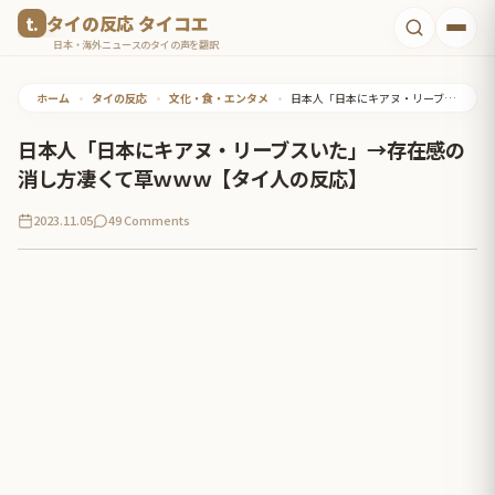
コ
タイの反応 タイコエ
ン
日本・海外ニュースのタイの声を翻訳
テ
ホーム
•
タイの反応
•
文化・食・エンタメ
•
日本人「日本にキアヌ・リーブスいた」→存在感の消し方凄くて草ｗｗｗ【タイ人の反応】
ン
ツ
日本人「日本にキアヌ・リーブスいた」→存在感の
へ
消し方凄くて草ｗｗｗ【タイ人の反応】
ス
2023.11.05
49 Comments
キ
ッ
プ