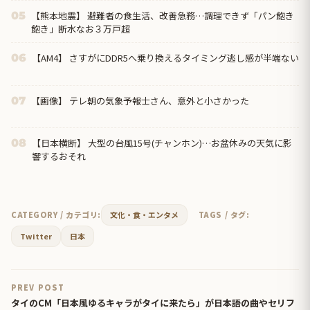
【熊本地震】 避難者の食生活、改善急務…調理できず「パン飽き
05
飽き」断水なお３万戸超
【AM4】 さすがにDDR5へ乗り換えるタイミング逃し感が半端ない
06
【画像】 テレ朝の気象予報士さん、意外と小さかった
07
【日本横断】 大型の台風15号(チャンホン)…お盆休みの天気に影
08
響するおそれ
CATEGORY / カテゴリ:
文化・食・エンタメ
TAGS / タグ:
Twitter
日本
PREV POST
タイのCM「日本風ゆるキャラがタイに来たら」が日本語の曲やセリフ