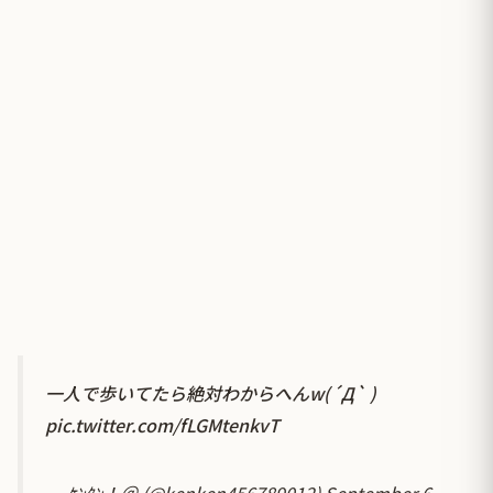
一人で歩いてたら絶対わからへんw(´Д` )
pic.twitter.com/fLGMtenkvT
— ｹﾝﾀﾝ！＠ (@kenken456789012)
September 6,