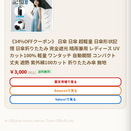
《34％OFFクーポン》 日傘 日傘 超軽量 日傘形状記
憶 日傘折りたたみ 完全遮光 晴雨兼用 レディース UV
カット100% 軽量 ワンタッチ 自動開閉 コンパクト
丈夫 遮熱 紫外線100カット 折りたたみ傘 無地
￥3,000
送料無料
(税込)
楽天市場で見る
Amazonで見る
Yahoo!で見る
ชาวญี่ปุ่นพบ Keanu Reeves ในสถานีชินคันเซน