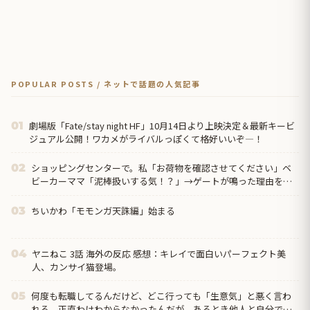
POPULAR POSTS / ネットで話題の人気記事
劇場版「Fate/stay night HF」10月14日より上映決定＆最新キービ
01
ジュアル公開！ワカメがライバルっぽくて格好いいぞ―！
ショッピングセンターで。私「お荷物を確認させてください」ベ
02
ビーカーママ「泥棒扱いする気！？」→ゲートが鳴った理由を調
べた結果…
ちいかわ「モモンガ天誅編」始まる
03
ヤニねこ 3話 海外の反応 感想：キレイで面白いパーフェクト美
04
人、カンサイ猫登場。
何度も転職してるんだけど、どこ行っても「生意気」と悪く言わ
05
れる。正直わけわからなかったんだが、あるとき他人と自分では