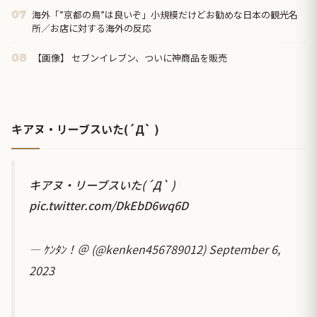
海外「”京都の鳥”は良いぞ」小規模だけどお勧めな日本の観光名
07
所／お店に対する海外の反応
【画像】 セブンイレブン、ついに神商品を販売
08
キアヌ・リーブスいた(´Д` )
キアヌ・リーブスいた(´Д` )
pic.twitter.com/DkEbD6wq6D
— ｹﾝﾀﾝ！＠ (@kenken456789012)
September 6,
2023