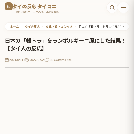
コ
タイの反応 タイコエ
ン
日本・海外ニュースのタイの声を翻訳
テ
ホーム
•
タイの反応
•
文化・食・エンタメ
•
日本の「軽トラ」をランボルギーニ風にした結果！【タイ人の反応】
ン
ツ
日本の「軽トラ」をランボルギーニ風にした結果！
へ
【タイ人の反応】
ス
2021.04.14
2022.07.25
38 Comments
キ
ッ
プ