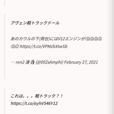
アヴェン軽トラックドール
あのカウルの下(荷台)にはV12エンジンが🤔🤔🤔🤔
🤔😊
https://t.co/VPMzbXtwSb
— ren2 漣 🗿 (@002sAmphi)
February 27, 2021
これは。。。軽トラック？！
https://t.co/oyhV546Y12