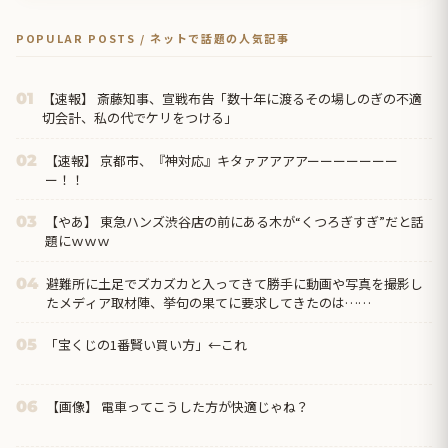
POPULAR POSTS / ネットで話題の人気記事
【速報】 斎藤知事、宣戦布告「数十年に渡るその場しのぎの不適
01
切会計、私の代でケリをつける」
【速報】 京都市、『神対応』キタァアアアアーーーーーーー
02
ー！！
【やあ】 東急ハンズ渋谷店の前にある木が“くつろぎすぎ”だと話
03
題にｗｗｗ
避難所に土足でズカズカと入ってきて勝手に動画や写真を撮影し
04
たメディア取材陣、挙句の果てに要求してきたのは……
「宝くじの1番賢い買い方」←これ
05
【画像】 電車ってこうした方が快適じゃね？
06