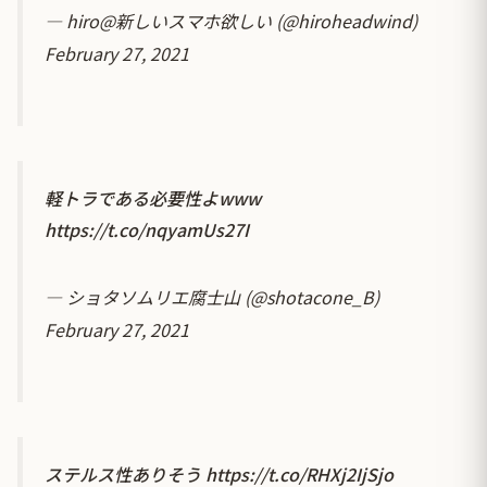
— hiro@新しいスマホ欲しい (@hiroheadwind)
February 27, 2021
軽トラである必要性よwww
https://t.co/nqyamUs27I
— ショタソムリエ腐士山 (@shotacone_B)
February 27, 2021
ステルス性ありそう
https://t.co/RHXj2IjSjo