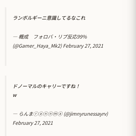
ランボルギーニ意識してるなこれ
— 概成 フォロバ・リプ反応99%
(@Gamer_Haya_Mk2)
February 27, 2021
ドノーマルのキャリーですね！
w
— らんまⓡⓐⓝⓝⓜⓐ (@jimnyrunessayrv)
February 27, 2021