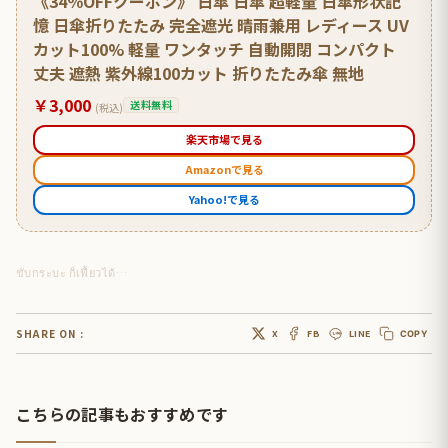
《34％OFFクーポン》 日傘 日傘 超軽量 日傘形状記
憶 日傘折りたたみ 完全遮光 晴雨兼用 レディース UV
カット100% 軽量 ワンタッチ 自動開閉 コンパクト
丈夫 遮熱 紫外線100カット 折りたたみ傘 無地
￥3,000
送料無料
(税込)
楽天市場で見る
Amazonで見る
Yahoo!で見る
ขับกระบะ ก็เฟี้ยวได้…
SHARE ON :
X
FB
LINE
COPY
こちらの記事もおすすめです