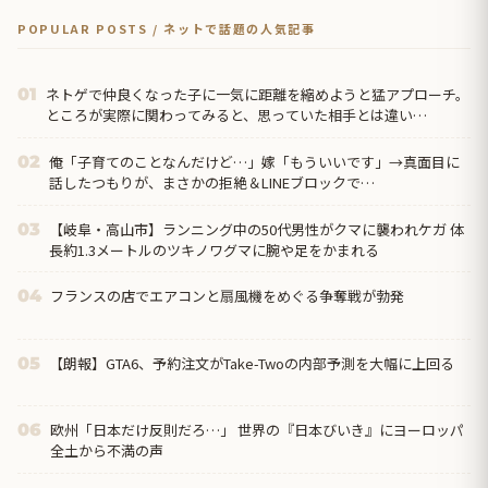
POPULAR POSTS / ネットで話題の人気記事
ネトゲで仲良くなった子に一気に距離を縮めようと猛アプローチ。
01
ところが実際に関わってみると、思っていた相手とは違い…
俺「子育てのことなんだけど…」嫁「もういいです」→真面目に
02
話したつもりが、まさかの拒絶＆LINEブロックで…
【岐阜・高山市】ランニング中の50代男性がクマに襲われケガ 体
03
長約1.3メートルのツキノワグマに腕や足をかまれる
フランスの店でエアコンと扇風機をめぐる争奪戦が勃発
04
【朗報】GTA6、予約注文がTake-Twoの内部予測を大幅に上回る
05
欧州「日本だけ反則だろ…」 世界の『日本びいき』にヨーロッパ
06
全土から不満の声