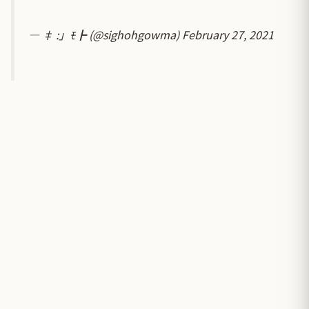
— ‡ :」ﾓ┣ (@sighohgowma)
February 27, 2021