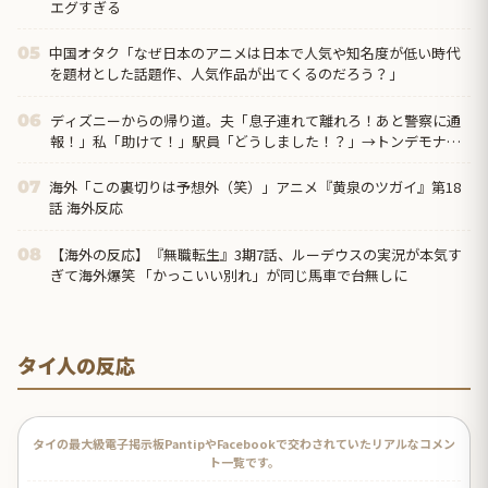
エグすぎる
中国オタク「なぜ日本のアニメは日本で人気や知名度が低い時代
05
を題材とした話題作、人気作品が出てくるのだろう？」
ディズニーからの帰り道。夫「息子連れて離れろ！あと警察に通
06
報！」私「助けて！」駅員「どうしました！？」→トンデモナイ
ことに…
海外「この裏切りは予想外（笑）」アニメ『黄泉のツガイ』第18
07
話 海外反応
【海外の反応】『無職転生』3期7話、ルーデウスの実況が本気す
08
ぎて海外爆笑 「かっこいい別れ」が同じ馬車で台無しに
タイ人の反応
タイの最大級電子掲示板PantipやFacebookで交わされていたリアルなコメン
ト一覧です。