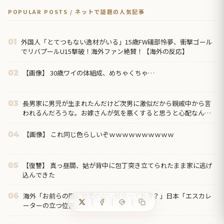
POPULAR POSTS / ネットで話題の人気記事
外国人「とてつもない逸材がいる」15歳FW礒部怜夢、衝撃ゴール
01
でリバプールU15撃破！海外ファン絶賛！【海外の反応】
【画像】 30歳ワイの体組成、めちゃくちゃ…
02
長男家に男児が生まれたんだけど次男に激似だから親戚中から言
03
われるんだろうな。お嫁さんが気を悪くすると思うと心配なんだ
けど、落ち着いたら一連の写真を見せてあげたい…
【画像】 これ同じ色らしいぞｗｗｗｗｗｗｗｗｗｗ
04
【復讐】 真っ昼間、姑が背中に包丁突き立てられたまま家に逃げ
05
込んできた
海外「お前らの国に他愛のない対立ってある？」日本「エスカレ
06
ーターの立つ位置」