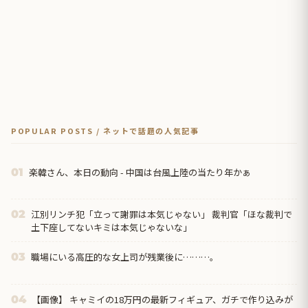
POPULAR POSTS / ネットで話題の人気記事
楽韓さん、本日の動向 - 中国は台風上陸の当たり年かぁ
01
江別リンチ犯「立って謝罪は本気じゃない」 裁判官「ほな裁判で
02
土下座してないキミは本気じゃないな」
職場にいる高圧的な女上司が残業後に………。
03
【画像】 キャミイの18万円の最新フィギュア、ガチで作り込みが
04