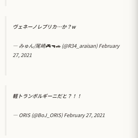
ヴェネーノレプリカ…か？w
— みゅん/尾崎🎮🔫🚗 (@R34_araisan)
February
27, 2021
軽トランボルギーニだと？！！
— ORIS (@BoJ_ORIS)
February 27, 2021