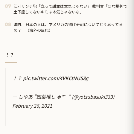
江別リンチ犯「立って謝罪は本気じゃない」 裁判官「ほな裁判で
07
土下座してないキミは本気じゃないな」
海外「日本の人は、アメリカの揚げ寿司についてどう思ってる
08
の？」（海外の反応）
！？
！？
pic.twitter.com/4VKCtNU58g
— しやあ ”四葉推し 🍀*゜” (@yotsubasuki333)
February 26, 2021