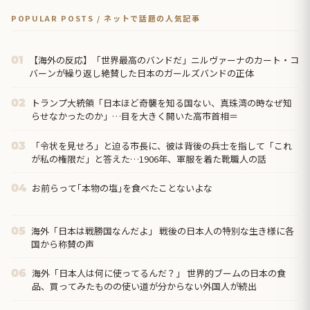
POPULAR POSTS / ネットで話題の人気記事
【海外の反応】「世界最高のバンドだ」ニルヴァーナのカート・コ
01
バーンが繰り返し絶賛した日本のガールズバンドの正体
トランプ大統領「日本ほど奇襲を知る国ない、真珠湾の時なぜ知
02
らせなかったのか」…目を大きく開いた高市首相＝
「令状を見せろ」と迫る市長に、彼は背後の兵士を指して「これ
03
が私の権限だ」と答えた…1906年、軍服を着た靴職人の話
お前らって｢本物の塩｣を食べたことないよな
04
海外「日本は戦勝国なんだよ」 戦後の日本人の特別な生き様に各
05
国から称賛の声
海外「日本人は何に使ってるんだ？」 世界的ブームの日本の食
06
品、買ってみたものの使い道が分からない外国人が続出