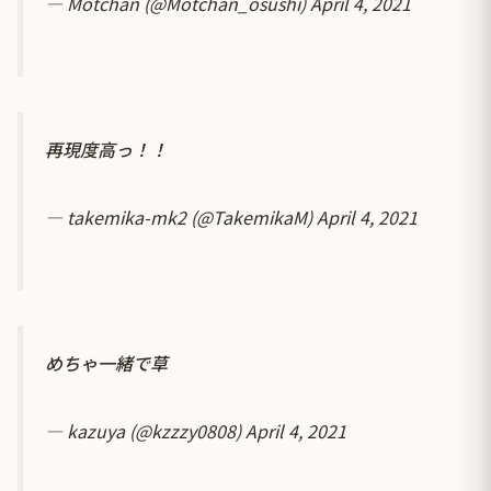
— Motchan (@Motchan_osushi)
April 4, 2021
再現度高っ！！
— takemika-mk2 (@TakemikaM)
April 4, 2021
めちゃ一緒で草
— kazuya (@kzzzy0808)
April 4, 2021