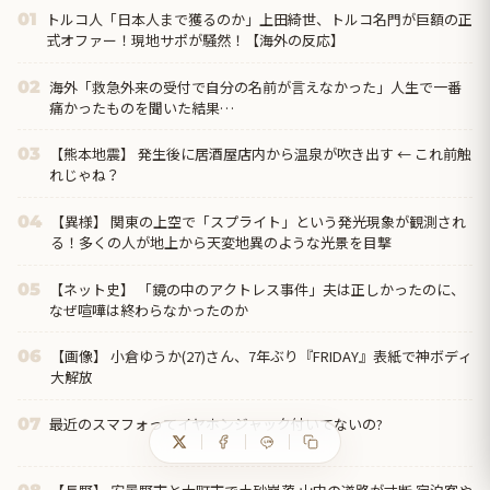
トルコ人「日本人まで獲るのか」上田綺世、トルコ名門が巨額の正
01
式オファー！現地サポが騒然！【海外の反応】
海外「救急外来の受付で自分の名前が言えなかった」人生で一番
02
痛かったものを聞いた結果…
【熊本地震】 発生後に居酒屋店内から温泉が吹き出す ← これ前触
03
れじゃね？
【異様】 関東の上空で「スプライト」という発光現象が観測され
04
る！多くの人が地上から天変地異のような光景を目撃
【ネット史】 「鏡の中のアクトレス事件」夫は正しかったのに、
05
なぜ喧嘩は終わらなかったのか
【画像】 小倉ゆうか(27)さん、7年ぶり『FRIDAY』表紙で神ボディ
06
大解放
最近のスマフォってイヤホンジャック付いてないの?
07