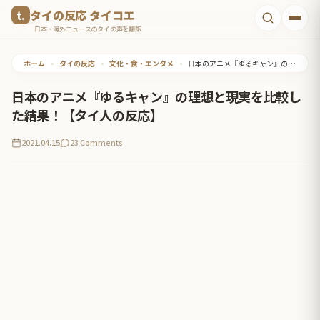
コ
タイの反応 タイコエ
ン
日本・海外ニュースのタイの声を翻訳
テ
ホーム
•
タイの反応
•
文化・食・エンタメ
•
日本のアニメ『ゆるキャン』の理想と現実を比較した結果！【タイ人の反応】
ン
ツ
日本のアニメ『ゆるキャン』の理想と現実を比較し
へ
た結果！【タイ人の反応】
ス
2021.04.15
23 Comments
キ
ッ
プ