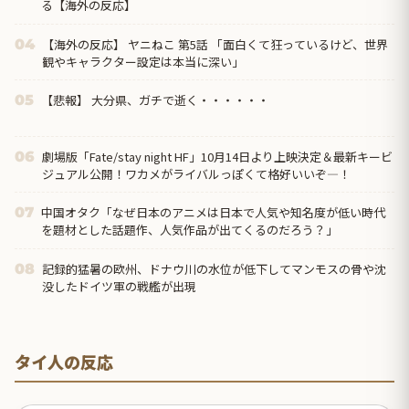
る【海外の反応】
【海外の反応】 ヤニねこ 第5話 「面白くて狂っているけど、世界
04
観やキャラクター設定は本当に深い」
【悲報】 大分県、ガチで逝く・・・・・・
05
劇場版「Fate/stay night HF」10月14日より上映決定＆最新キービ
06
ジュアル公開！ワカメがライバルっぽくて格好いいぞ―！
中国オタク「なぜ日本のアニメは日本で人気や知名度が低い時代
07
を題材とした話題作、人気作品が出てくるのだろう？」
記録的猛暑の欧州、ドナウ川の水位が低下してマンモスの骨や沈
08
没したドイツ軍の戦艦が出現
タイ人の反応