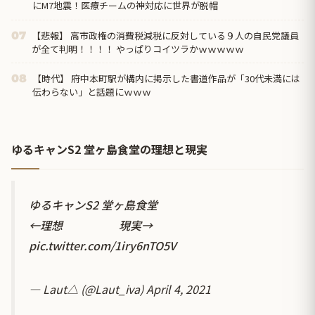
にM7地震！医療チームの神対応に世界が脱帽
【悲報】 高市政権の消費税減税に反対している９人の自民党議員
07
が全て判明！！！！ やっぱりコイツラかｗｗｗｗｗ
【時代】 府中本町駅が構内に掲示した書道作品が「30代未満には
08
伝わらない」と話題にｗｗｗ
ゆるキャンS2 堂ヶ島食堂の理想と現実
ゆるキャンS2 堂ヶ島食堂
←理想 現実→
pic.twitter.com/1iry6nTO5V
— Laut△ (@Laut_iva)
April 4, 2021