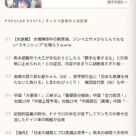
続きを読む
POPULAR POSTS / ネットで話題の人気記事
【水族館】 水槽掃除中の飼育員、ジンベエザメからとんでもな
01
い“スキンシップ”を喰らうｗｗｗ
熊本避難所で大工が手伝おうとしたら「勝手な事するな」と行政
02
側に止められた！との証言、内容があまりに胡散臭すぎた結
果……
長崎の語り部お爺ちゃん（84）、修学旅行生に「日本も原爆を持
03
たないと負ける」と言われびっくり！ 被団協代表（85）も中学
生に「核を持たないで日本...
中国「大豪雨！」三峡ダム「基礎部分破損」中国「全力放流！」
04
台風13号「中国上陸予測」台風15号「中国接近（画像」中国「台
風同時上陸！（穀物生産が壊滅危機」→
記録的猛暑の欧州、ドナウ川の水位が低下してマンモスの骨や沈
05
没したドイツ軍の戦艦が出現
【海外】「日本の建築とプロ意識は世界一」熊本の病院で手術中
06