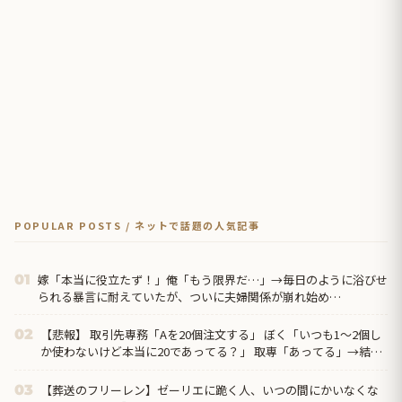
POPULAR POSTS / ネットで話題の人気記事
嫁「本当に役立たず！」俺「もう限界だ…」→毎日のように浴びせ
01
られる暴言に耐えていたが、ついに夫婦関係が崩れ始め…
【悲報】 取引先専務「Aを20個注文する」 ぼく「いつも1～2個し
02
か使わないけど本当に20であってる？」 取専「あってる」→結果
『こう』なったんだが...
【葬送のフリーレン】ゼーリエに跪く人、いつの間にかいなくな
03