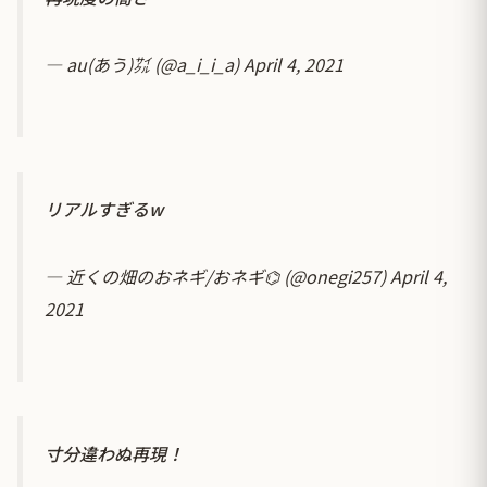
— au(あう)㌟ (@a_i_i_a)
April 4, 2021
リアルすぎるw
— 近くの畑のおネギ/おネギ⌬ (@onegi257)
April 4,
2021
寸分違わぬ再現！