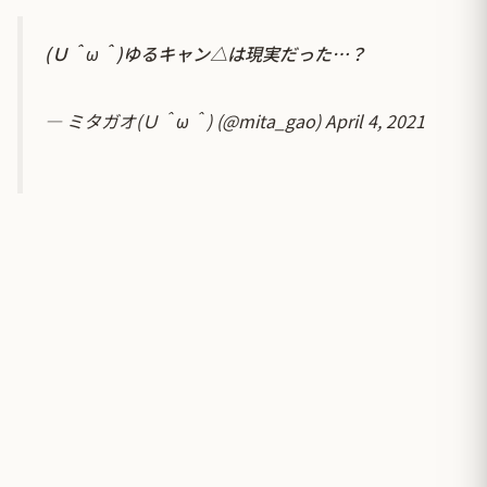
(Ｕ＾ω＾)ゆるキャン△は現実だった…？
— ミタガオ(Ｕ＾ω＾) (@mita_gao)
April 4, 2021