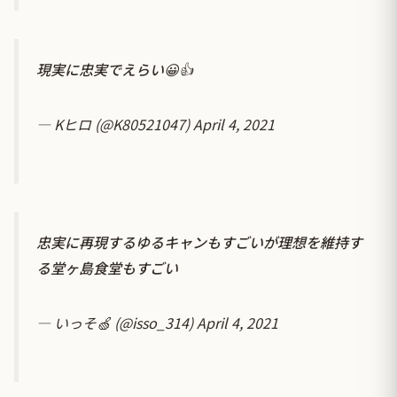
現実に忠実でえらい😀👍
— Kヒロ (@K80521047)
April 4, 2021
忠実に再現するゆるキャンもすごいが理想を維持す
る堂ヶ島食堂もすごい
— いっそ🍏 (@isso_314)
April 4, 2021