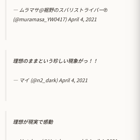
— ムラマサ@裾野のスバリストライバー℗
(@muramasa_YW0417)
April 4, 2021
理想のままという珍しい現象がっ！！
— マイ (@n2_dark)
April 4, 2021
理想が現実で感動