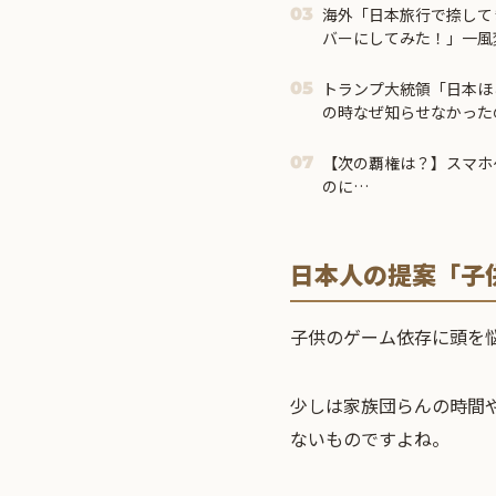
海外「日本旅行で捺して
03
バーにしてみた！」一風
アイディアに対する海外
トランプ大統領「日本ほ
05
の時なぜ知らせなかった
市首相＝
【次の覇権は？】スマホ
07
のに…
日本人の提案「子
子供のゲーム依存に頭を
少しは家族団らんの時間
ないものですよね。