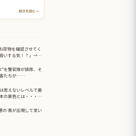
続きを読む
お荷物を確認させてく
扱いする気！？」→ゲ
…
体”を警官隊が排除、そ
客たちが……
は思えないレベルで美
本の景色とは・・・？
悪の 青が出現して笑い