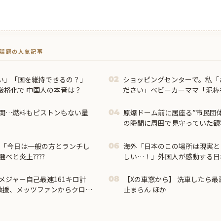
トで話題の人気記事
い」「国を維持できるの？」
ショッピングセンターで。私「
02
厳格化で 中国人の本音は？
ださい」ベビーカーママ「泥棒
ートが鳴った理由を調べた結果
関…燃料もピストンもない量
原爆ドーム前に居座る”市民団
04
の瞬間に周囲で見守っていた観
使「今日は一般の方とランチし
海外「日本のこの場所は現実と
06
べと炎上????
しい…！」外国人が感動する日
【海外の反応】
メジャー自己最速161キロ計
【Xの車窓から】 洗車したら最
08
救援、メッツファンからクロー
止まらん ほか