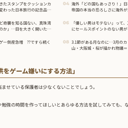
きたスタンプをクッションカ
海外「どの国もあっさり！」日
04
変わった日本旅行の記念品の
帝国の本当の恐ろしさに海外が
の反応
ど奇襲を知る国ない、真珠湾
「優しい男はモテない」って、
06
のか」…目を大きく開いた高
にセールスポイントのない男が
優しさ自体を好きではない
ゲー倒産急増 ??ですら続く
3.1節がある月なのに…3月の
08
山・大阪城・桜が描かれ物議＝
供をゲーム嫌いにする方法」
悩ませている保護者は少なくないことでしょう。
や勉強の時間を作ってほしいとあらゆる方法を試してみても、