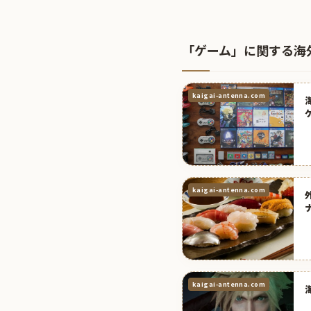
「ゲーム」に関する海
kaigai-antenna.com
kaigai-antenna.com
kaigai-antenna.com