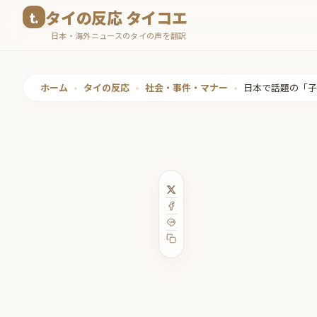
コ
タイの反応 タイコエ
ン
日本・海外ニュースのタイの声を翻訳
テ
ン
ツ
ホーム
•
タイの反応
•
社会・事件・マナー
•
日本で話題の「子
へ
ス
キ
ッ
プ