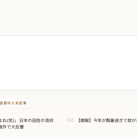
トで話題の人気記事
ね(笑)」 日本の田舎の高校
【朗報】今年が酷暑過ぎて蚊が
02
海外で大反響