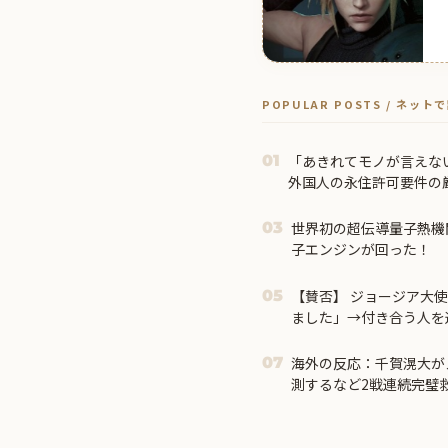
POPULAR POSTS / ネッ
「あきれてモノが言えな
01
外国人の永住許可要件の
世界初の超伝導量子熱機
03
子エンジンが回った！
【賛否】 ジョージア大
05
ました」→付き合う人を選
海外の反応：千賀滉大が
07
測するなど2戦連続完璧
ザー待望論も続出