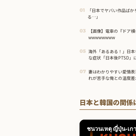
「日本でヤバい作品ばか
01
る…」
【画像】電車の『ドア横
03
wwwwwwww
海外「あるある！」日本
05
な症状「日本後PTSD」
妻はわかりやすい愛情表
07
れが苦手な俺との温度差
日本と韓国の関係
ชนวนเหตุ ญี่ปุ่น-เก