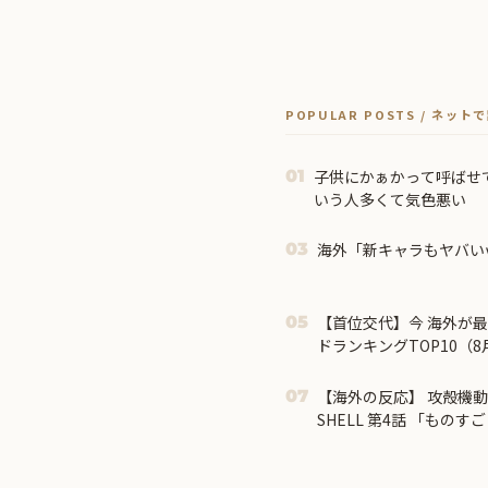
POPULAR POSTS / ネッ
子供にかぁかって呼ばせ
01
いう人多くて気色悪い
海外「新キャラもヤバい
03
【首位交代】今 海外が
05
ドランキングTOP10（
『幼女戦記Ⅱ』が指数37
転生Ⅲ』は7位まで後退
【海外の反応】 攻殻機動隊 T
07
SHELL 第4話 「もの
するユーモラスな結末が