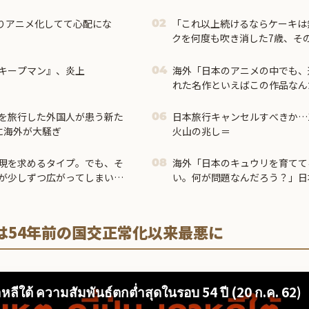
りアニメ化してて心配にな
「これ以上続けるならケーキは
02
クを何度も吹き消した7歳、そ
かった
キープマン』、炎上
海外「日本のアニメの中でも、
04
れた名作といえばこの作品なん
外の反応】
を旅行した外国人が患う新た
日本旅行キャンセルすべきか…
06
に海外が大騒ぎ
火山の兆し＝
現を求めるタイプ。でも、そ
海外「日本のキュウリを育てて
08
が少しずつ広がってしまい…
い。何が問題なんだろう？」日
法に対する海外の反応
は54年前の国交正常化以来最悪に
าหลีใต้ ความสัมพันธ์ตกต่ำสุดในรอบ 54 ปี (20 ก.ค. 62)