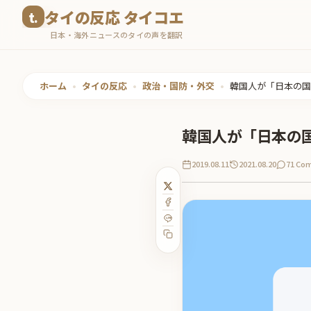
コ
タイの反応 タイコエ
ン
日本・海外ニュースのタイの声を翻訳
テ
ン
ツ
ホーム
•
タイの反応
•
政治・国防・外交
•
韓国人が「日本の国
へ
ス
韓国人が「日本の
キ
ッ
2019.08.11
2021.08.20
71 Co
プ