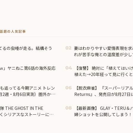
トで話題の人気記事
てるの虫唾が走る。結構そう
妻はわかりやすい愛情表現を求
02
れが苦手な俺との温度差が少し
ｗ」ヤニねこ第6話の海外反応
【復讐】 絶対に「植えてはい
04
植えた→20年経って見に行く
が・・・
最も追ってる今期アニメ トレン
【脱衣麻雀】 『スーパーリアル麻
06
8月2週・8月6日実測）圏外から
Returns』、発売日が8月27
1で初首位、前回1位の『無職
HE GHOST IN THE
【最新画像】 GLAY・TERU
08
すごくシリアスなストーリーに対
婦ショットを公開してしまう！
好き」