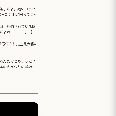
無しだよ」娘のロウソ
の日だけ皿が回ってこな
過小評価されている隠
だよね・・・！」【海
1万年ぶり史上最大級の
るんだけどちょっと苦
本のキュウリの栽培方