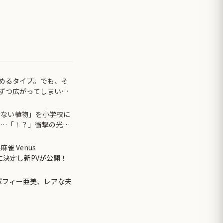
めるタイプ。でも、そ
ずつ広がってしまい…
けない植物」を小学校に
と…「！？」衝撃の光景
雀 Venus
日に決定し新PVが公開！
＆パフィー亜美、レアな夫