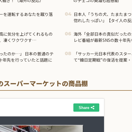
大騒ぎ！（海外の反応）
のチェコの英雄も超感動
ーを運転するあなたを蹴り落
日本人「うちの犬、たまたまつ
04
惚れしたっぽい」【タイ人の反
高に気分を上げてくれるもの
海外「全部日本の真似だったの
06
、凄くワクワクす
レビ番組が最新SNSの数十年
応】
ったのか…」 日本の普通のテ
「サッカー元日本代表のスター
08
数十年先を行っていたと話題に
て“韓日定期戦”の復活を提案
で良いと思う」「今すぐやった
ろうね 10年後にやらないか？
も負けても後味が悪い」
のスーパーマーケットの商品棚