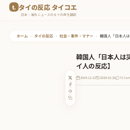
コ
タイの反応 タイコエ
ン
日本・海外ニュースのタイの声を翻訳
テ
ン
ツ
ホーム
•
タイの反応
•
社会・事件・マナー
•
韓国人「日本人は
へ
ス
韓国人「日本人は
キ
イ人の反応】
ッ
プ
2019.12.22
2020.02.20
71 Co