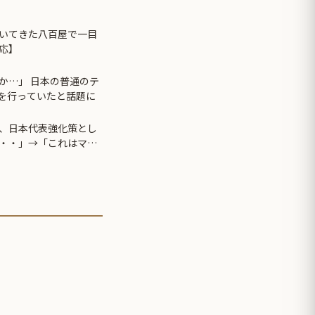
いてきた八百屋で一目
応】
か…」 日本の普通のテ
先を行っていたと話題に
、日本代表強化策とし
・・・」→「これはマジ
らガチでボコられるだ
」「やめてくれ、勝って