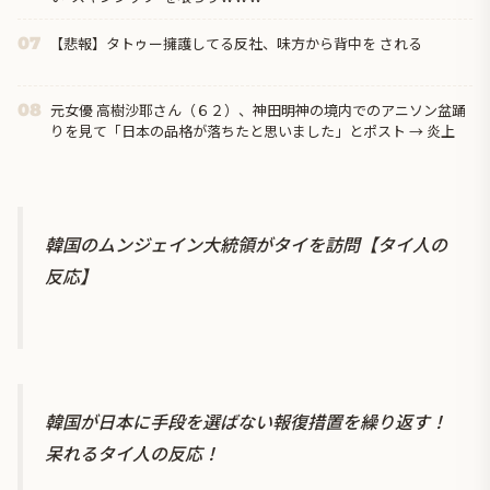
【悲報】タトゥー擁護してる反社、味方から背中を される
07
元女優 高樹沙耶さん（６２）、神田明神の境内でのアニソン盆踊
08
りを見て「日本の品格が落ちたと思いました」とポスト → 炎上
韓国のムンジェイン大統領がタイを訪問【タイ人の
反応】
韓国が日本に手段を選ばない報復措置を繰り返す！
呆れるタイ人の反応！