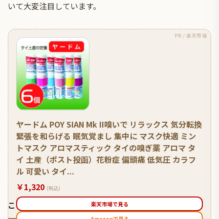
いて大変注目しています。
PR / 楽天市場
ヤードム POY SIAN Mk II嗅いで リラックス 気分転換
緊張を和らげる 眠気覚まし 集中に マスク快適 ミン
トマスク アロマスティック タイの嗅ぎ薬 アロマ タ
イ 土産（ポスト投函）花粉症 偏頭痛 低気圧 カラフ
ル 可愛い タイ...
￥1,320
(税込)
こちらのタイ人の反応もおすすめです
楽天市場で見る
Amazonで見る