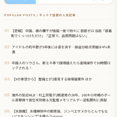
POPULAR POSTS / ネットで話題の人気記事
【悲報】 中国、橋の欄干が強風一発で粉々に 鉄筋ゼロ 当局「接着
01
剤でくっつけただけ」「正常で、品質問題はない」
アイドルの約半数が3年後には姿を消す…損益分岐点突破は4％未
02
満
中国人のリウさん、新エネ車で国境越えたら遠隔操作で30時間ロ
03
ックされる！
【Xの車窓から】 整備士が2度見する現場猫案件 ほか
04
海外の反応MLB：村上宗隆が2戦連発の26号、160キロ攻略のポー
05
ル直撃弾で首位攻防戦＆元監督メモリアルデー逆転勝利に貢献
【水族館】 水槽掃除中の飼育員、ジンベエザメからとんでもな
06
い“スキンシップ”を喰らうｗｗｗ