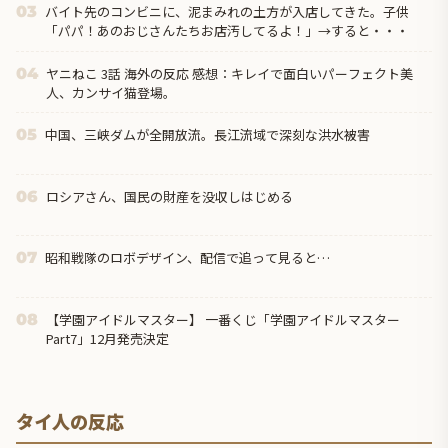
バイト先のコンビニに、泥まみれの土方が入店してきた。子供
03
「パパ！あのおじさんたちお店汚してるよ！」→すると・・・
ヤニねこ 3話 海外の反応 感想：キレイで面白いパーフェクト美
04
人、カンサイ猫登場。
中国、三峡ダムが全開放流。長江流域で深刻な洪水被害
05
ロシアさん、国民の財産を没収しはじめる
06
昭和戦隊のロボデザイン、配信で追って見ると…
07
【学園アイドルマスター】 一番くじ「学園アイドルマスター
08
Part7」12月発売決定
タイ人の反応