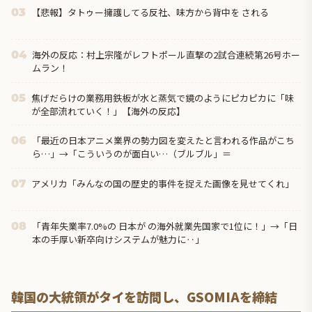
【悲報】タトゥー擁護してる反社、味方から背中を される
03
海外の反応：村上宗隆がレフトポール直撃の2試合連続第26号ホー
04
ムラン！
焦げだらけの業務用鉄板が水と蒸気で鏡のようにピカピカに「味
05
が全部流れていく！」【海外の反応】
「最近の日本アニメ業界の勢力図を変えたと言われる作品がこち
06
ら…」→「こういうのが面白い…（ブルブル」＝
アメリカ「みんなの国の歴史的事件を捉えた画像を見せてくれ」
07
「青年失業率7.0%の 日本が の海外就業先国家で1位に！」→「日
08
本の手厚い新卒向けシステムが魅力に‥」
韓国の大統領がタイを訪問し、GSOMIAを締結