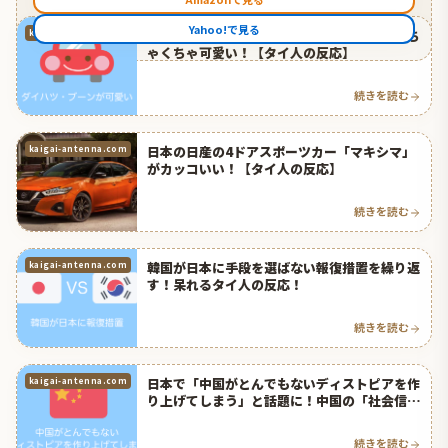
Yahoo!で見る
日本のダイハツの小型乗用車「ブーン」がめち
kaigai-antenna.com
ゃくちゃ可愛い！【タイ人の反応】
続きを読む
日本の日産の4ドアスポーツカー「マキシマ」
kaigai-antenna.com
がカッコいい！【タイ人の反応】
続きを読む
韓国が日本に手段を選ばない報復措置を繰り返
kaigai-antenna.com
す！呆れるタイ人の反応！
続きを読む
日本で「中国がとんでもないディストピアを作
kaigai-antenna.com
り上げてしまう」と話題に！中国の「社会信用
スコア」がヤバすぎる！【タイ人の反応】
続きを読む