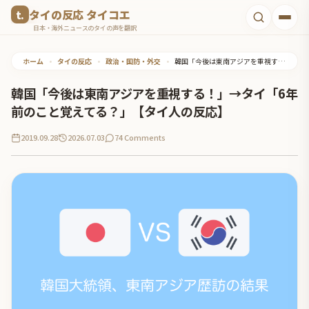
コ
タイの反応 タイコエ
ン
日本・海外ニュースのタイの声を翻訳
テ
ホーム
•
タイの反応
•
政治・国防・外交
•
韓国「今後は東南アジアを重視する！」→タイ「6年前のこと覚えてる？」【タイ人の反応】
ン
ツ
韓国「今後は東南アジアを重視する！」→タイ「6年
へ
前のこと覚えてる？」【タイ人の反応】
ス
2019.09.28
2026.07.03
74 Comments
キ
ッ
プ