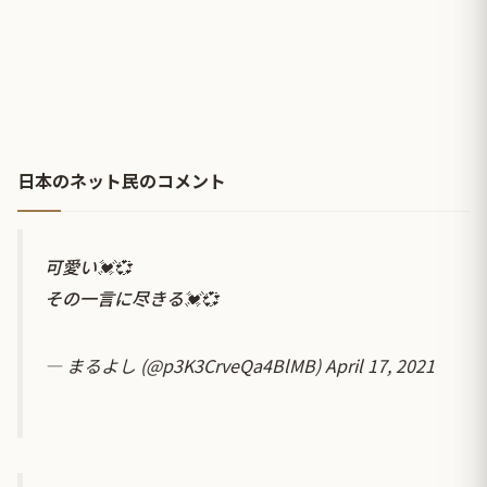
日本のネット民のコメント
可愛い💓💞
その一言に尽きる💓💞
— まるよし (@p3K3CrveQa4BlMB)
April 17, 2021