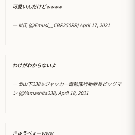
可愛いんだけどwwww
— M氏 (@Emusi__CBR250RR)
April 17, 2021
わけがわからないよ
— ☢️山下238☣️ジャッ力一電動隊行動隊長ビッグマ
ン (@Yamashita238)
April 18, 2021
きゅうべぇーwww