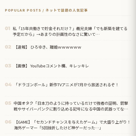
POPULAR POSTS / ネットで話題の人気記事
私「15年共働きで貯金それだけ？」義兄夫婦「でも新築を建てる
01
予定だから」→あまりの計画性のなさに驚いて…
【速報】 ひろゆき、離婚ｗｗｗｗｗｗ
02
【画像】 YouTubeコメント欄、キレッキレ
03
「ドラゴンボール」新作TVアニメが7月から放送されるぞ！
04
中国オタク「日本刀のように持っているだけで強者の証明、銃撃
05
戦やサイバーパンクに割り込める記号になる中国の武器ってなん
だろう？」
【GAME】「セカンドチャンスを与えたゲーム」で大盛り上がり！
06
海外ゲーマー「5回挫折したけど神ゲーだった…」