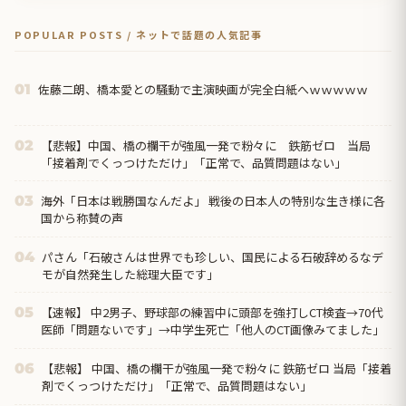
POPULAR POSTS / ネットで話題の人気記事
佐藤二朗、橋本愛との騒動で主演映画が完全白紙へｗｗｗｗｗ
01
【悲報】中国、橋の欄干が強風一発で粉々に 鉄筋ゼロ 当局
02
「接着剤でくっつけただけ」「正常で、品質問題はない」
海外「日本は戦勝国なんだよ」 戦後の日本人の特別な生き様に各
03
国から称賛の声
パさん「石破さんは世界でも珍しい、国民による石破辞めるなデ
04
モが自然発生した総理大臣です」
【速報】 中2男子、野球部の練習中に頭部を強打しCT検査→70代
05
医師「問題ないです」→中学生死亡「他人のCT画像みてました」
【悲報】 中国、橋の欄干が強風一発で粉々に 鉄筋ゼロ 当局「接着
06
剤でくっつけただけ」「正常で、品質問題はない」