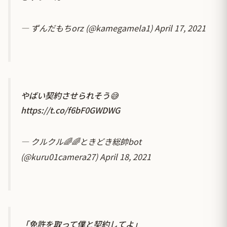
— ずんだもちorz (@kamegamela1)
April 17, 2021
やばい契約させられそう😅
https://t.co/f6bF0GWDWG
— クルクル🌈🌈ときどき総帥bot
(@kuru01camera27)
April 18, 2021
「免許を取って僕と契約してよ」