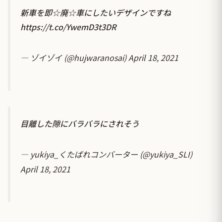
新車を即☆廃☆車にしたいデザインですね
https://t.co/YwemD3t3DR
— ゾイゾイ (@hujwaranosai)
April 18, 2021
目離した隙にバラバラにされそう
— yukiya_くたばれコンバーター (@yukiya_SLI)
April 18, 2021