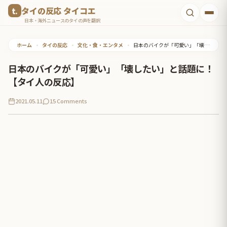
コ
タイの反応 タイコエ
ン
日本・海外ニュースのタイの声を翻訳
テ
ホーム
•
タイの反応
•
文化・食・エンタメ
•
日本のバイクが「可愛い」「壊したい」と話題に！【タイ人の反応】
ン
ツ
日本のバイクが「可愛い」「壊したい」と話題に！
へ
【タイ人の反応】
ス
2021.05.11
15 Comments
キ
ッ
プ