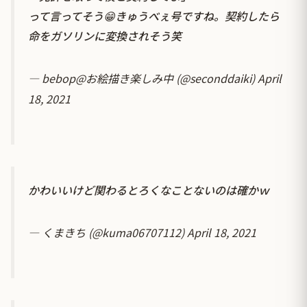
って言ってそう😁きゅうべぇ号ですね。契約したら
命をガソリンに変換されそう笑
— bebop@お絵描き楽しみ中 (@seconddaiki)
April
18, 2021
かわいいけど関わるとろくなことないのは確かｗ
— くまきち (@kuma06707112)
April 18, 2021