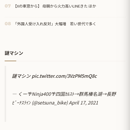
【Xの車窓から】 母親から火力高いLINEきた ほか
07
「外国人受け入れ反対」大幅増 若い世代で多く
08
謎マシン
謎マシン
pic.twitter.com/3VzPM5mQ8c
— くー🌴Ninja400🌴四国ｶﾙｽﾄ→群馬榛名湖→長野
ﾋﾞｰﾅｽﾗｲﾝ (@setsuna_bike)
April 17, 2021