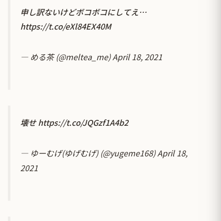
申し訳ないけどボコボコにしてえ…
https://t.co/eXl84EX40M
— める茶 (@meltea_me)
April 18, 2021
壊せ
https://t.co/JQGzf1A4b2
— ゆーむげ(ゆげむげ) (@yugeme168)
April 18,
2021