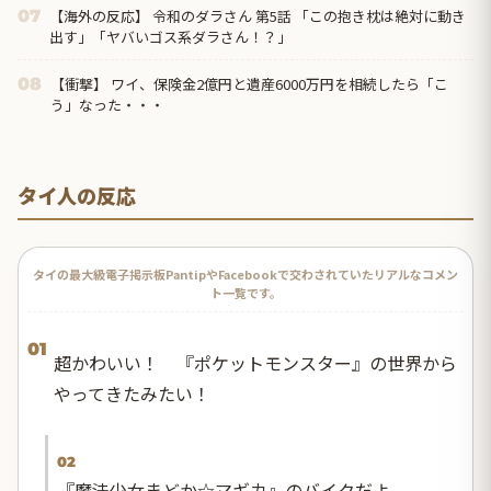
【海外の反応】 令和のダラさん 第5話 「この抱き枕は絶対に動き
07
出す」「ヤバいゴス系ダラさん！？」
【衝撃】 ワイ、保険金2億円と遺産6000万円を相続したら「こ
08
う」なった・・・
タイ人の反応
タイの最大級電子掲示板PantipやFacebookで交わされていたリアルなコメン
ト一覧です。
01
超かわいい！ 『ポケットモンスター』の世界から
やってきたみたい！
02
『魔法少女まどか☆マギカ』のバイクだよ。