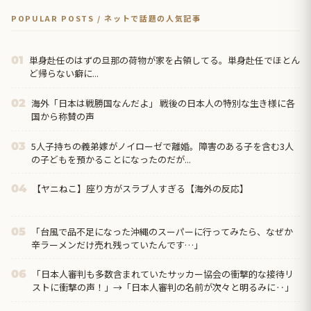
POPULAR POSTS / ネットで話題の人気記事
単身赴任のはずの旦那の荷物が家を占領してる。単身赴任でほとん
01
ど帰らない癖に...
海外「日本は戦勝国なんだよ」 戦後の日本人の特別な生き様に各
02
国から称賛の声
5人子持ちの義弟嫁がノイローゼで離婚。障害のある子を含む3人
03
の子どもを預かることになったのだが...
【ヤニねこ】座り方がスラブ人すぎる【海外の反応】
04
「台風で品不足になった沖縄のスーパーに行ってみたら、なぜか
05
辛ラーメンだけ売れ残っていたんです…」
「日本人審判も多数含まれていたサッカー協会の衝撃的な接待リ
06
ストに衝撃の声！」→「日本人審判の名前が次々と明るみに‥」