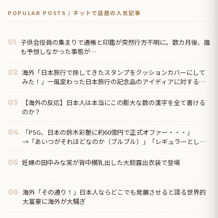
POPULAR POSTS / ネットで話題の人気記事
子供会役員の集まりで通帳と印鑑が突然行方不明に。数カ月後、誰
01
も予想しなかった事態が…
海外「日本旅行で捺してきたスタンプをクッションカバーにして
02
みた！」一風変わった日本旅行の記念品のアイディアに対する海
外の反応
【海外の反応】日本人は本当にこの膨大な数の漢字を全て書ける
03
のか？
「PSG、日本の鈴木彩艶に約60億円で正式オファー・・・」
04
→「あいつがそれほどなのか（ブルブル）」「レギュラーとして
出れるとは思わないけど、それでもやっぱり羨ましいね」
妊婦の田中みな実が背中横乳出した大胆露出衣装で登場
05
海外「その通り！」日本人ならどこでも発展させると語る世界的
06
大富豪に海外が大騒ぎ