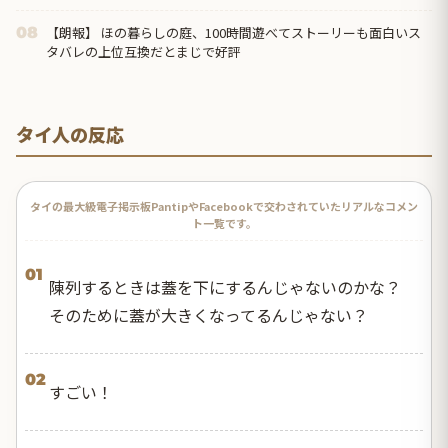
るのは『中華料理』だから」
【朗報】 ほの暮らしの庭、100時間遊べてストーリーも面白いス
08
タバレの上位互換だとまじで好評
タイ人の反応
タイの最大級電子掲示板PantipやFacebookで交わされていたリアルなコメン
ト一覧です。
01
陳列するときは蓋を下にするんじゃないのかな？
そのために蓋が大きくなってるんじゃない？
02
すごい！