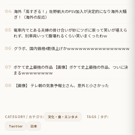
海外「高すぎる！」佐野航大のPSV加入が決定的になり海外大騒
04
ぎ！（海外の反応）
電車内でとある夫婦の掛け合いが妙にツボに嵌って笑いが堪えら
05
れず、別車両いって腹壊れるくらい笑いまくったわｗ
グラボ、国内価格4割値上げかｗｗｗｗｗｗｗｗｗｗｗｗｗｗｗｗ
06
ボケて史上最強の作品 【画像】ボケて史上最強の作品、ついに決
07
まるｗｗｗｗｗｗｗｗ
【画像】 テレ朝の気象予報士さん、意外と小さかった
08
CATEGORY / カテゴリ:
文化・食・エンタメ
TAGS / タグ:
Twitter
日本