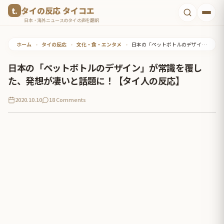
コ
タイの反応 タイコエ
ン
日本・海外ニュースのタイの声を翻訳
テ
ホーム
•
タイの反応
•
文化・食・エンタメ
•
日本の「ペットボトルのデザイン」が常識を覆した、発想が凄いと話題に！【タイ人の反応】
ン
ツ
日本の「ペットボトルのデザイン」が常識を覆し
へ
た、発想が凄いと話題に！【タイ人の反応】
ス
2020.10.10
18 Comments
キ
ッ
プ