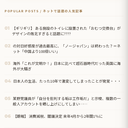
POPULAR POSTS / ネットで話題の人気記事
【ギリギリ】 ある施設のトイレに設置された「おむつ交換台」が
01
デザインの敗北すぎると話題に????
の対日好感度が過去最高に、「ノージャパン」は終わった？＝ネ
02
ット「中国より100倍いい」
海外「これが文明か！」日本に比べて超石器時代だった英国に海
03
外が大騒ぎ
日本人の生活、たった10年で激変してしまったことが発覚・・・
04
某野党議員が「自分を批判する垢は工作垢だ」と示唆、複数の一
05
般人アカウントを晒し上げにしてしまい……
【朗報】 消費減税、閣議決定 来年4月から2年間1％に
06