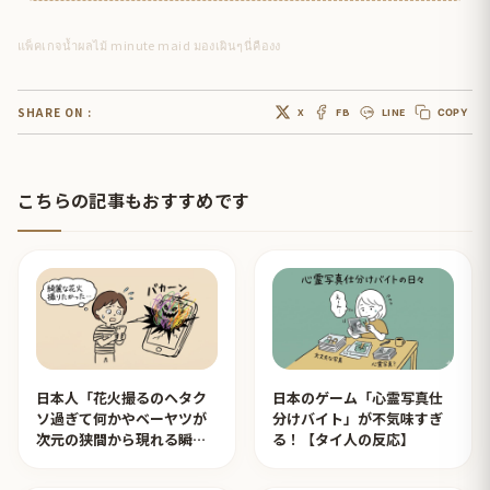
แพ็คเกจน้ำผลไม้ minute maid มองเผินๆนี่คืองง
SHARE ON :
X
FB
LINE
COPY
こちらの記事もおすすめです
日本人「花火撮るのヘタク
日本のゲーム「心霊写真仕
ソ過ぎて何かやベーヤツが
分けバイト」が不気味すぎ
次元の狭間から現れる瞬間
る！【タイ人の反応】
みたいのが撮れた」ｗｗｗ
【タイ人の反応】