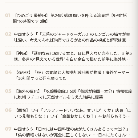
【ひめごう 最終回】 第24話 感想 願いを叶える流星群【姫様“拷
01
問”の時間です 2期】
中国オタク「『天幕のジャードゥーガル』のモンゴルの描写が興
02
味深い。考えてみれば納得できるがあの作品の視点と解釈は意外
だった」
【神回】『透明な夜に駆ける君と、目に見えない恋をした。』第5
03
話、冬月の“見えている世界”を白い余白で描いた前半に海外絶賛
「霧が晴れて虹色になる瞬間、本当に美しかった」
【GAME】「EA」の買収と大規模削減計画が物議！海外ゲーマー
04
「10年間ずっと死を願ってた」
【海外の反応】『攻殻機動隊』5話「毎話が映画一本分」情報密度
05
に脱帽 フチコマに天然オイルを与えた結果に爆笑
【画像】 ワイ「アルファードいいなあ。買いに行くか」店員「ほ
06
いっ見積もりな！」ワイ「金額おかしくね？」←お前らもそう思
うよな？？？？？
中国オタク「日本には中国料理の店がたくさんあるって本当？」
07
「偽の情報ではないが完全に正しくもない……日本にたくさんあ