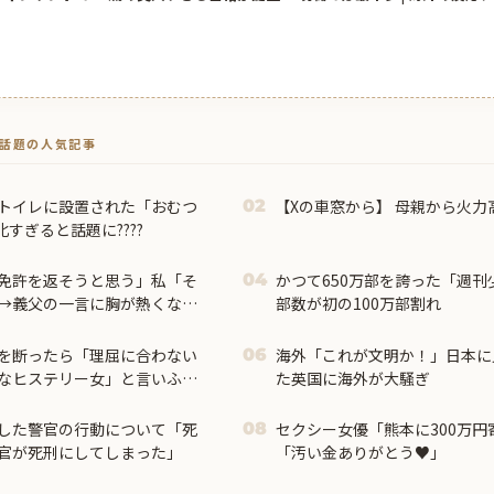
トで話題の人気記事
のトイレに設置された「おむつ
【Xの車窓から】 母親から火力高
02
すぎると話題に????
免許を返そうと思う」私「そ
かつて650万部を誇った「週
04
→義父の一言に胸が熱くなっ
部数が初の100万部割れ
を断ったら「理屈に合わない
海外「これが文明か！」日本に
06
なヒステリー女」と言いふら
た英国に海外が大騒ぎ
した警官の行動について「死
セクシー女優「熊本に300万円
08
官が死刑にしてしまった」
「汚い金ありがとう♥」