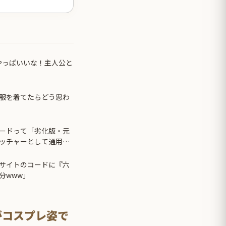
やっぱいいな！主人公と
服を着てたらどう思わ
ードって「劣化版・元
ッチャーとして通用し
気がなかったらもっとと
」「やろうと思えば二
サイトのコードに『六
っていてもアメリカの
分www」
がコスプレ姿で