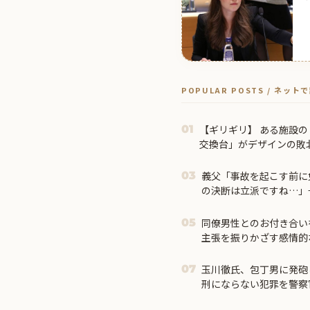
POPULAR POSTS / ネッ
【ギリギリ】 ある施設
01
交換台」がデザインの敗北
義父「事故を起こす前に
03
の決断は立派ですね…」
て…
同僚男性とのお付き合い
05
主張を振りかざす感情的
されて・・・
玉川徹氏、包丁男に発砲
07
刑にならない犯罪を警察