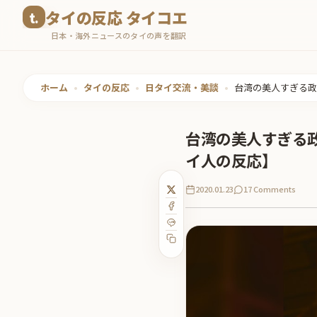
コ
タイの反応 タイコエ
ン
日本・海外ニュースのタイの声を翻訳
テ
ン
ツ
ホーム
•
タイの反応
•
日タイ交流・美談
•
台湾の美人すぎる政
へ
ス
台湾の美人すぎる
キ
イ人の反応】
ッ
プ
2020.01.23
17 Comments