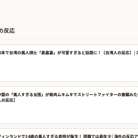
の反応
日本で台湾の美人棋士「黒嘉嘉」が可愛すぎると話題に！【台湾人の反応】 | 
中国の「美人すぎる女医」が筋肉ムキムキでストリートファイターの春麗みた
人の反応】
フィンランドで34歳の美人すぎる首相が誕生！ 現職では最年少 | 海外の反応