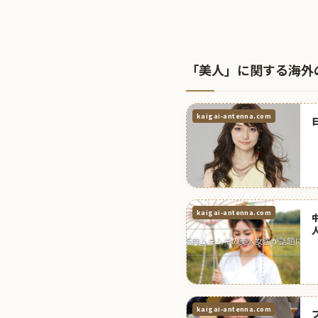
「美人」に関する海外
kaigai-antenna.com
kaigai-antenna.com
kaigai-antenna.com