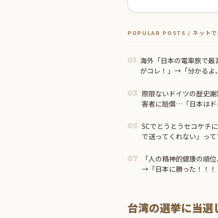
POPULAR POSTS / ネッ
海外「日本の電車旅で最
01
がコレ！」→「分かるよ
る・・・！」【海外の反
際限ないドイツの歴史謝
03
害者に賠償…「日本はド
SCでとうとうセコケチ
05
で送ってくれない」って言
「人の精神的健康の順位、
07
→「日本に勝った！！！
台湾の選挙に当選