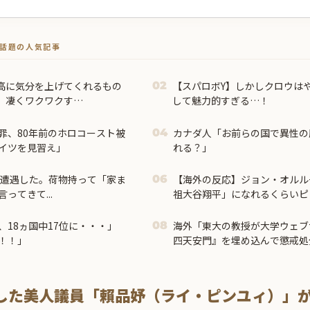
トで話題の人気記事
高に気分を上げてくれるもの
【スパロボY】しかしクロウは
02
、凄くワクワクす
して魅力的すぎる…！
応】
罪、80年前のホロコースト被
カナダ人「お前らの国で異性の
04
イツを見習え」
れる？」
に遭遇した。荷物持って「家ま
【海外の反応】ジョン・オルル
06
ってきて...
祖大谷翔平」になれるくらいピ
た可能性あるの？ → 「脳の病
んでもない選手だっただろうな
18ヵ国中17位に・・・」
海外「東大の教授が大学ウェブ
08
刀流をできるポテンシャルを持
！！」
四天安門』を埋め込んで懲戒処
システムが許さないんだよな」
した美人議員「賴品妤（ライ・ピンユィ）」