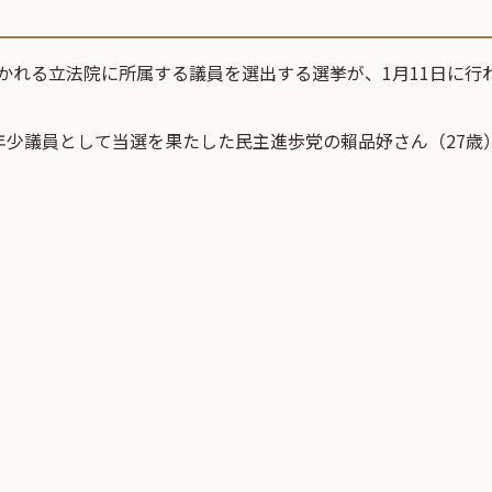
に開かれる立法院に所属する議員を選出する選挙が、1月11日に行
年少議員として当選を果たした民主進歩党の賴品妤さん（27歳