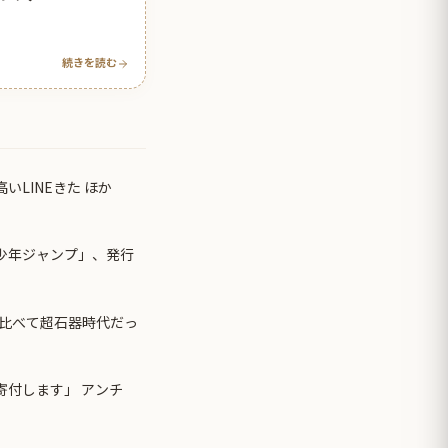
続きを読む
いLINEきた ほか
刊少年ジャンプ」、発行
比べて超石器時代だっ
寄付します」 アンチ