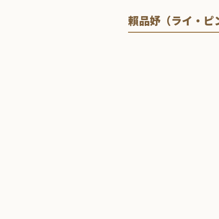
賴品妤（ライ・ピ