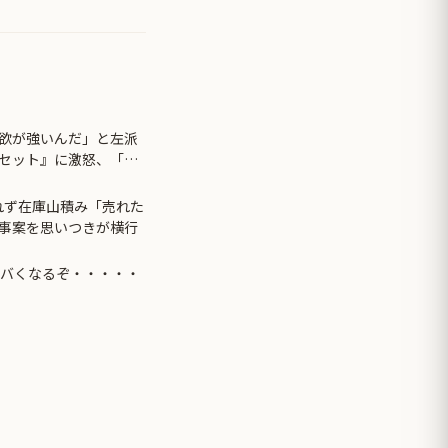
欲が強いんだ」と左派
セット』に激怒、「こ
言い張るも……
れず在庫山積み「売れた
事案を思いつきが横行
ヤバくなるぞ・・・・・