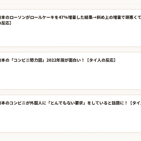
日本のローソンがロールケーキを47%増量した結果→斜め上の増量で頭悪く
の反応】
日本の「コンビニ勢力図」2022年版が面白い！【タイ人の反応】
日本のコンビニが外国人に「とんでもない要求」をしていると話題に！【タイ