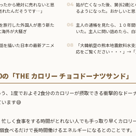
ったから絶対に売れないと思
姑が亡くなった後、舅(62歳)と
04
も売れたんだそうです…」
るようになった。おかしいと思
を旅行した外国人が患う新た
主人の通帳を見たら、１０年間
06
に海外が大騒ぎ
いた。主人に問い詰めたら、白状し
話を描いた日本の最新アニメ
「大韓航空の熊本地震飲料水支
08
応をご覧ください・・・」→「
0の「THE カロリー チョコドーナツサンド」
という、1度でおよそ2食分のカロリーが摂取できる衝撃的なドー
います😅
、忙しく食事をする時間がとれない人でも手っ取り早くカロリ
1個食べるだけで長時間働けるエネルギーになるとのことです。