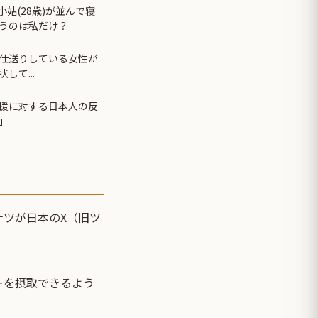
小姑(28歳)が並んで寝
うのは私だけ？
仕送りしている女性が
て...
援に対する日本人の反
」
ナツが日本のX（旧ツ
ーを摂取できるよう