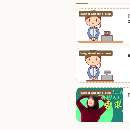
kaigai-antenna.com
kaigai-antenna.com
kaigai-antenna.com