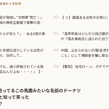
トで話題の人気記事
官が発砲し“刃物男”死亡！」
【 つ 】面識ある女性の水筒に\
02
現場の無修正動画で衝撃の真相
からが甘え？」…あるX民の素
「高市早苗はどんだけ自己顕示
04
が『高木美帆氏に送られた包丁
んな首相は見たことがない」と
０年間仕送りしている女性が
中国、止められないEV製造 売
06
、白状して...
こと」にして補助金を騙し取る
でも、過小評価されている隠
【警告】 住宅ローン、ガチで
08
品なんだよね・・・！」【海
で売ってるこの馬鹿みたいな名前のドーナツ
ーと知って笑った
？