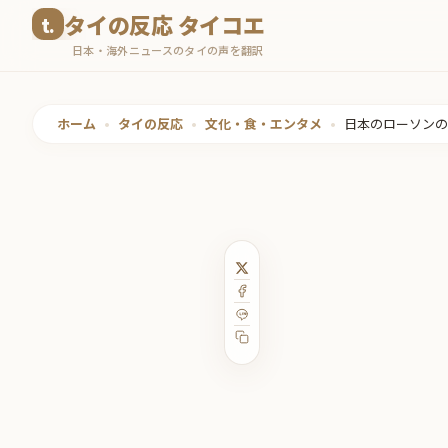
コ
タイの反応 タイコエ
ン
日本・海外ニュースのタイの声を翻訳
テ
ン
ツ
ホーム
•
タイの反応
•
文化・食・エンタメ
•
日本のローソンの
へ
ス
キ
ッ
プ