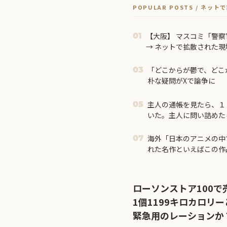
POPULAR POSTS / ネッ
【大阪】 マスコミ「警察
01
→ ネットで拡散された
が発覚 → ………
「どこからが鬱で、どこ
03
朴な疑問がXで論争に
主人の通帳を見たら、１
05
いた。主人に問い詰めたら
海外「日本のアニメの中
07
れた名作といえばこの作
外の反応】
ローソンストア100
1個1199キロカロリ
緊急用のレーションか