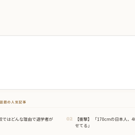
トで話題の人気記事
校ではどんな理由で退学者が
【衝撃】 「170cmの日本人、40cmデカい相手を踊ら
02
せてる」