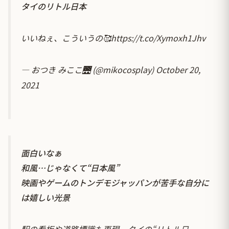
タイのリトル日本
いいねぇ、こういうの🥰
https://t.co/Xymoxh1Jhv
— おつき みここ🌉 (@mikocosplay)
October 20,
2021
面白いなぁ
和風…じゃなくて“日本風”
映画やゲームのトンデモジャッパンが苦手な自分に
は嬉しい光景
駅の看板や道路標識も再現 タイの“リトル日