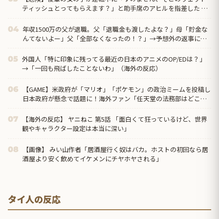
ティッシュとってもらえます？」と助手席のアヒルを指差した →
俺が一枚渡すとおもむろにハンドルを拭き出し…
年収1500万の父が退職。父「退職金も渡したよな？」母「貯金な
04
んてないよー」父「全部なくなったの！？」→予想外の返事に家
族騒然となり…
外国人「特に印象に残ってる最近の日本のアニメのOP/EDは？」
05
→「一回も飛ばしたことないわ」（海外の反応）
【GAME】米政府が「マリオ」「ポケモン」の政治ミームを投稿し
06
日本政府が懸念で話題に！海外ファン「任天堂の法務部はどこ行
ったんだ？」
【海外の反応】 ヤニねこ 第5話 「面白くて狂っているけど、世界
07
観やキャラクター設定は本当に深い」
【画像】 みい山作者「居酒屋行く奴はバカ。ホストの初回なら居
08
酒屋より安く飲めてイケメンにチヤホヤされる」
タイ人の反応