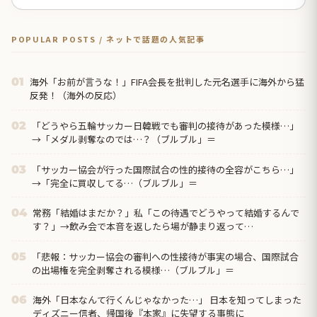
POPULAR POSTS / ネットで話題の人気記事
海外「お前が言うな！」FIFA会長を批判した元名選手に海外から猛
01
反発！（海外の反応）
「どうやら五輪サッカー日韓戦でも審判の接待があった模様…」
02
→「メダル剥奪なのでは…？（ブルブル」＝
「サッカー協会が行った国際試合の性的接待の全容がこちら…」
03
→「完全に買収してる…（ブルブル」＝
常務「結婚はまだか？」私「この待遇でどうやって結婚するんで
04
す？」→飲み会で本音を返したら場が静まり返って…
「悲報：サッカー協会の審判への性接待が事実の場合、国際試合
05
の出場権を完全剥奪される模様…（ブルブル」＝
海外「日本なんて行くんじゃなかった…」 日本を知ってしまった
06
ディズニー信者、帰国後『本家』に失望する事態に