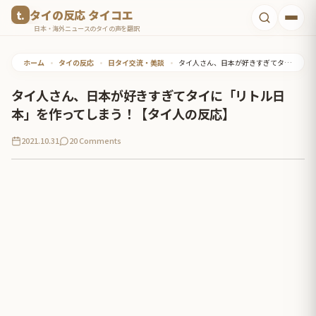
コ
タイの反応 タイコエ
ン
日本・海外ニュースのタイの声を翻訳
テ
ホーム
•
タイの反応
•
日タイ交流・美談
•
タイ人さん、日本が好きすぎてタイに「リトル日本」を作ってしまう！【タイ人の反応】
ン
ツ
タイ人さん、日本が好きすぎてタイに「リトル日
へ
本」を作ってしまう！【タイ人の反応】
ス
2021.10.31
20 Comments
キ
ッ
プ