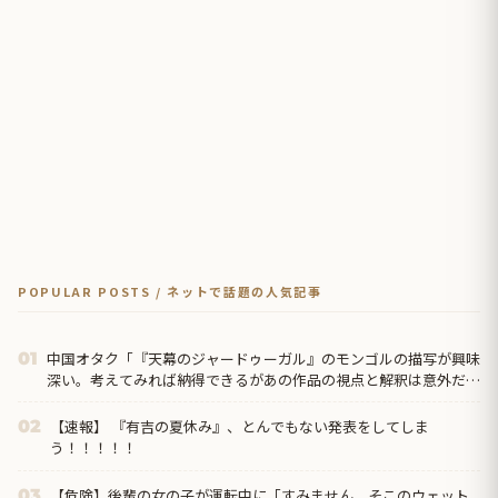
POPULAR POSTS / ネットで話題の人気記事
中国オタク「『天幕のジャードゥーガル』のモンゴルの描写が興味
01
深い。考えてみれば納得できるがあの作品の視点と解釈は意外だっ
た」
【速報】 『有吉の夏休み』、とんでもない発表をしてしま
02
う！！！！！
【危険】後輩の女の子が運転中に「すみません、そこのウェット
03