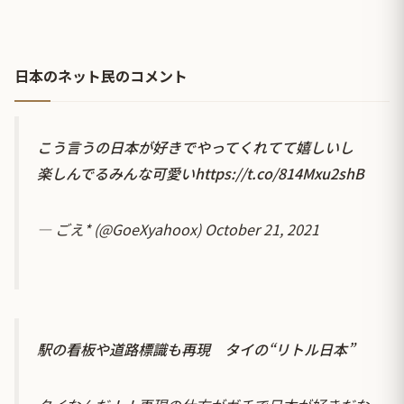
日本のネット民のコメント
こう言うの日本が好きでやってくれてて嬉しいし
楽しんでるみんな可愛い
https://t.co/814Mxu2shB
— ごえ* (@GoeXyahoox)
October 21, 2021
駅の看板や道路標識も再現 タイの“リトル日本”