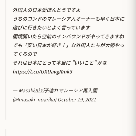
外国人の日本愛ほんとうですよ
うちのコンドのマレーシア人オーナーも早く日本に
遊びに行きたいとよく言っています
国境開いたら空前のインバウンドがやってきますね
でも「安い日本が好き！」な外国人たちが大勢やっ
てくるので
それは日本にとって本当に ”いいこと” かな
https://t.co/UXUavgRmk3
— Masaki🇲🇾子連れマレーシア再入国
(@masaki_noarika)
October 19, 2021