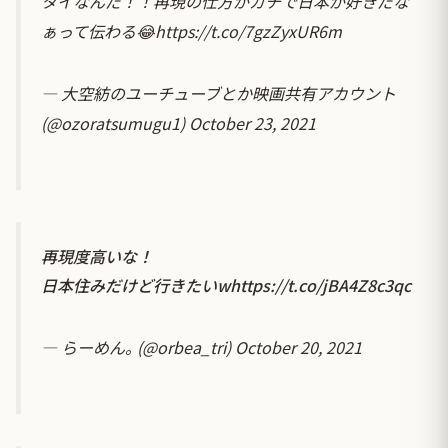
タイなんだ！！再現の仕方がガチで日本が好きだな
ぁって伝わる😂
https://t.co/7gzZyxUR6m
— 大空紡のユーチューブとか映画共有アカウント
(@ozoratsumugu1)
October 23, 2021
再現度高いな！
日本住みだけど行きたいw
https://t.co/jBA4Z8c3qc
— らーめん｡ (@orbea_tri)
October 20, 2021