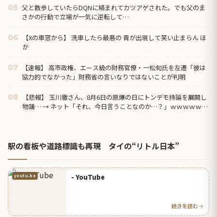
父と散歩していたらDQNに絡まれてカツアゲされた。でも父のま
05
さかの行動で立場が一気に逆転して…
【Xの車窓から】 洗車したら最悪の 青が出現して笑い止まらん ほ
06
か
【速報】 高市政権、エース級の財務官僚・一松旬氏を左遷「彼は
07
協力的でなかった」財務省の言いなりではないことが判明
【悲報】 玉川徹さん、8月6日の原爆の日にトンデモ持論を展開し
08
物議… → ネット「それ、今日言うことなのか…？」ｗｗｗｗｗｗ
ｗｗｗｗｗｗｗ
駅の看板や道路標識も再現 タイの“リトル日本”
- YouTube
youtu.be
続きを読む