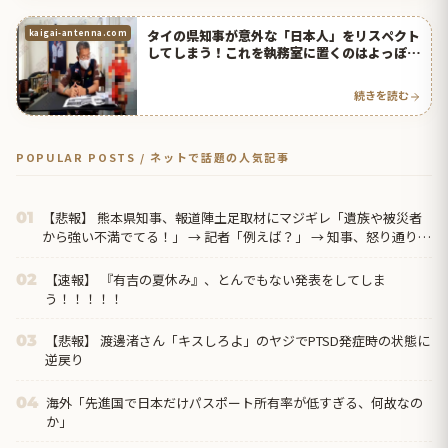
タイの県知事が意外な「日本人」をリスペクト
kaigai-antenna.com
してしまう！これを執務室に置くのはよっぽど
だと話題に！【タイ人の反応】
続きを読む
POPULAR POSTS / ネットで話題の人気記事
【悲報】 熊本県知事、報道陣土足取材にマジギレ「遺族や被災者
01
から強い不満でてる！」 → 記者「例えば？」 → 知事、怒り通り越
して呆れてしまう ………
【速報】 『有吉の夏休み』、とんでもない発表をしてしま
02
う！！！！！
【悲報】 渡邊渚さん「キスしろよ」のヤジでPTSD発症時の状態に
03
逆戻り
海外「先進国で日本だけパスポート所有率が低すぎる、何故なの
04
か」