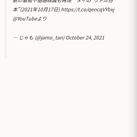
本”(2021年10月17日)
https://t.co/qencqVYbxj
@YouTube
より
— じゃも (@jamo_tan)
October 24, 2021